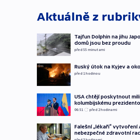
Aktuálně z rubri
Tajfun Dolphin na jihu Japon
domů jsou bez proudu
před 55
minutami
Ruský útok na Kyjev a okolí 
před 1
hodinou
USA chtějí poskytnout mi
kolumbijskému prezidento
06:51
před 2
hodinami
Falešní „lékaři“ vytvoření 
nebezpečné zdravotní ra
před 3
hodinami