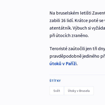
Na bruselském letišti Zaven
zabili 16 lidí. Krátce poté s
atentátník. Výbuch si vyžádal
při útocích zraněno.
Teroristé zaútočili jen tři 
pravděpodobně jediného pře
útoků v Paříž
i
.
ŠTÍTKY
Svět
Útoky v Bruselu