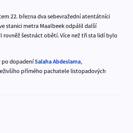
tem 22. března dva sebevražední atentátníci
e ve stanici metra Maalbeek odpálil další
 rovněž šestnáct obětí. Více než tři sta lidí bylo
dny po dopadení
Salaha Abdeslama
,
živšího přímého pachatele listopadových