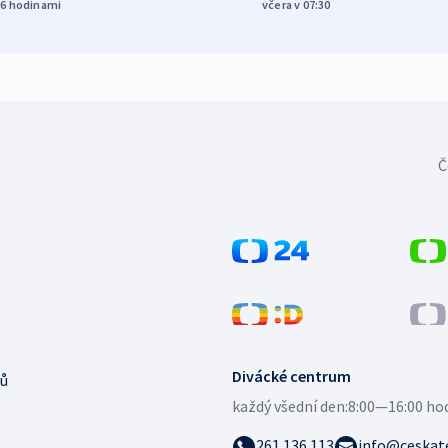
16
hodinami
včera v 07:30
Č
Divácké centrum
ů
každý všední den:
8:00—16:00 ho
261 136 113
info@ceskate