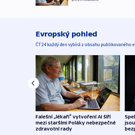
Evropský pohled
ČT24 každý den vybírá z obsahu publikovaného e
Falešní „lékaři“ vytvoření AI šíří
Spe
mezi staršími Poláky nebezpečné
jsou
zdravotní rady
bez