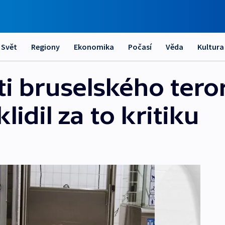
Svět
Regiony
Ekonomika
Počasí
Věda
Kultura
ti bruselského tero
idil za to kritiku