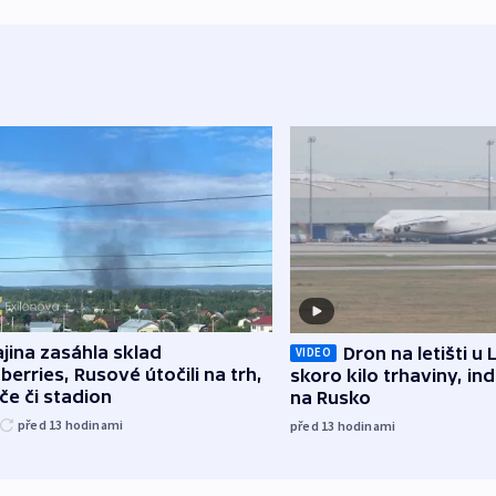
jina zasáhla sklad
Dron na letišti u 
VIDEO
berries, Rusové útočili na trh,
skoro kilo trhaviny, ind
če či stadion
na Rusko
před 13
hodinami
před 13
hodinami