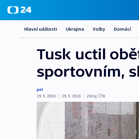
Hlavní události
Ukrajina
Volby
Domácí
Tusk uctil obě
sportovním, skl
pet
29. 5. 2016
29. 5. 2016
|
Zdroj:
ČTK