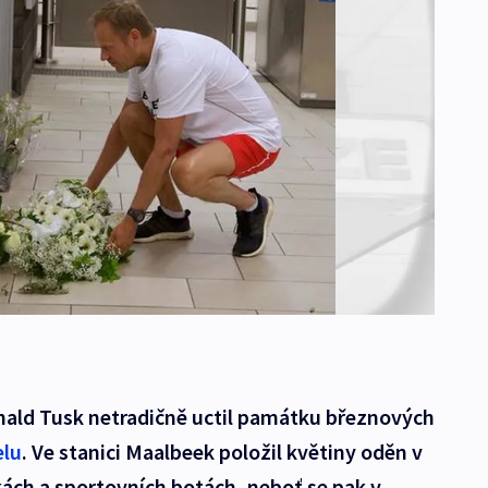
ald Tusk netradičně uctil památku březnových
elu
. Ve stanici Maalbeek položil květiny oděn v
kách a sportovních botách, neboť se pak v