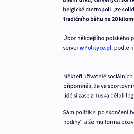
belgické metropoli „ze soli
tradičního běhu na 20 kilom
Úbor někdejšího polského pr
server
wPolityce.pl
, podle n
Někteří uživatelé sociálních
připomněli, že ve sportovním 
lidé si zase z Tuska dělali leg
Sám politik si po skončení 
hodiny“ a že mu forma pozvo