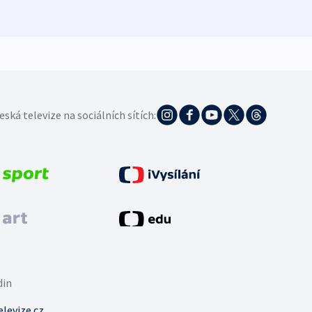
5. 8. 20
eská televize na sociálních sítích:
din
levize.cz