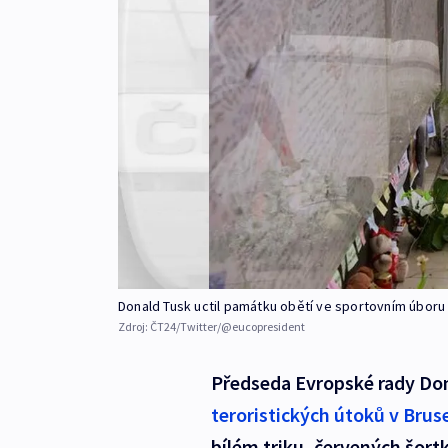
Donald Tusk uctil památku obětí ve sportovním úboru
Zdroj:
ČT24/Twitter/@eucopresident
Předseda Evropské rady Don
teroristických útoků v Brus
bílém triku, červených šort