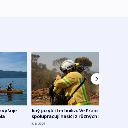
Jiný jazyk i technika. Ve Francii
zvyšuje
„Musí
spolupracují hasiči z různých zemí
la
polit
demo
6. 8. 2026