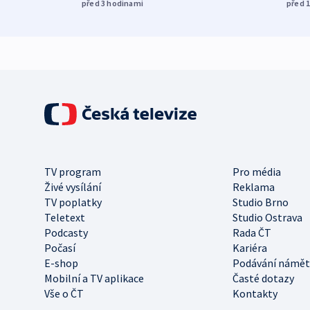
před 3
hodinami
před 
TV program
Pro média
Živé vysílání
Reklama
TV poplatky
Studio Brno
Teletext
Studio Ostrava
Podcasty
Rada ČT
Počasí
Kariéra
E-shop
Podávání námět
Mobilní a TV aplikace
Časté dotazy
Vše o ČT
Kontakty