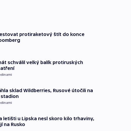
testovat protiraketový štít do konce
loomberg
át schválil velký balík protiruských
atření
odinami
hla sklad Wildberries, Rusové útočili na
i stadion
odinami
 letišti u Lipska nesl skoro kilo trhaviny,
jí na Rusko