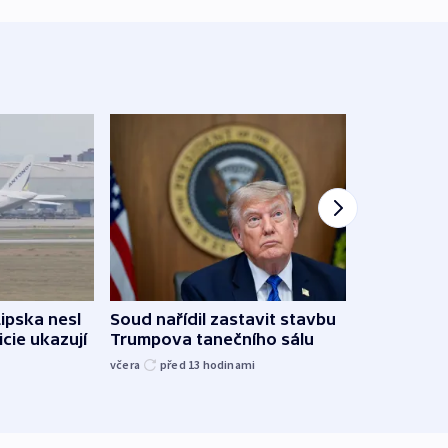
Lipska nesl
Soud nařídil zastavit stavbu
Žido
icie ukazují
Trumpova tanečního sálu
břehu
kriti
včera
před 13
hodinami
před 1