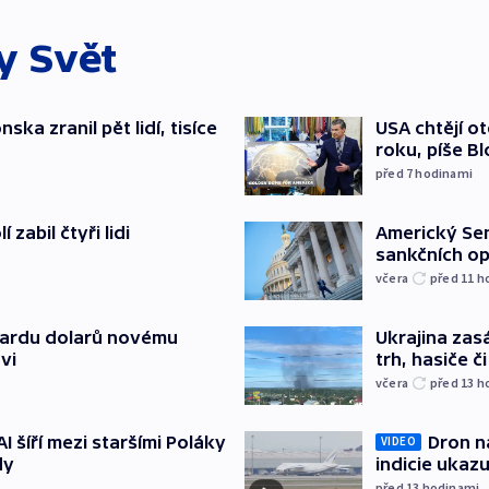
ky
Svět
ska zranil pět lidí, tisíce
USA chtějí o
roku, píše B
před 7
hodinami
zabil čtyři lidi
Americký Sen
sankčních op
včera
před 11
h
liardu dolarů novému
Ukrajina zasá
vi
trh, hasiče č
včera
před 13
h
AI šíří mezi staršími Poláky
Dron na
VIDEO
dy
indicie ukazu
před 13
hodinami