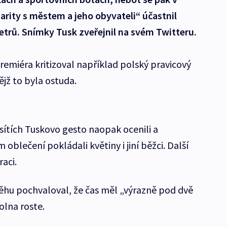
darity s městem a jeho obyvateli“ účastnil
etrů. Snímky Tusk zveřejnil na svém Twitteru.
emiéra kritizoval například polský pravicový
ějž to byla ostuda.
 sítích Tuskovo gesto naopak ocenili a
oblečení pokládali květiny i jiní běžci. Další
raci.
běhu pochvaloval, že čas měl „výrazně pod dvě
lna roste.