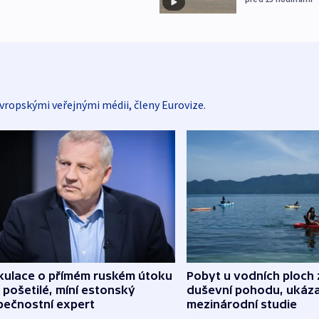
vropskými veřejnými médii, členy Eurovize.
kulace o přímém ruském útoku
Pobyt u vodních ploch 
 pošetilé, míní estonský
duševní pohodu, ukáza
pečnostní expert
mezinárodní studie