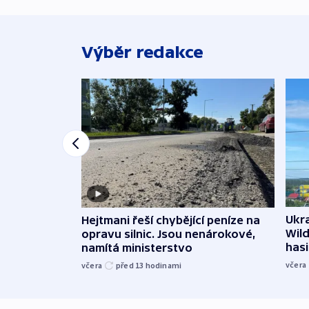
Výběr redakce
Ukra
Hejtmani řeší chybějící peníze na
Wild
opravu silnic. Jsou nenárokové,
hasi
namítá ministerstvo
včera
včera
před 13
hodinami