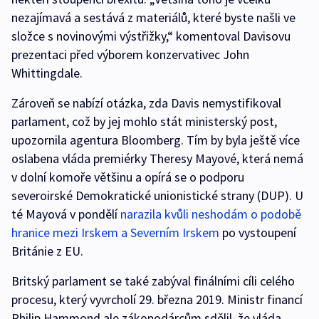
nezajímavá a sestává z materiálů, které byste našli ve
složce s novinovými výstřižky,“ komentoval Davisovu
prezentaci před výborem konzervativec John
Whittingdale.
Zároveň se nabízí otázka, zda Davis nemystifikoval
parlament, což by jej mohlo stát ministerský post,
upozornila agentura Bloomberg. Tím by byla ještě více
oslabena vláda premiérky Theresy Mayové, která nemá
v dolní komoře většinu a opírá se o podporu
severoirské Demokratické unionistické strany (DUP). U
té Mayová v pondělí
narazila kvůli neshodám o podobě
hranice mezi Irskem a Severním Irskem
po vystoupení
Británie z EU.
Britský parlament se také zabýval finálními cíli celého
procesu, který vyvrcholí 29. března 2019. Ministr financí
Philip Hammond ale zákonodárcům sdělil, že vláda