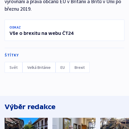
vyrovnání a práva občanů EU v Británii a Britů v Unii po
březnu 2019.
ODKAZ
Vše o brexitu na webu ČT24
ŠTÍTKY
Svět
Velká Británie
EU
Brexit
Výběr redakce