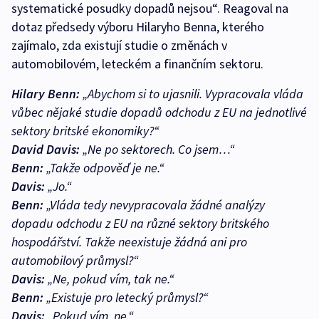
systematické posudky dopadů nejsou“. Reagoval na
dotaz předsedy výboru Hilaryho Benna, kterého
zajímalo, zda existují studie o změnách v
automobilovém, leteckém a finančním sektoru.
Hilary Benn:
„Abychom si to ujasnili. Vypracovala vláda
vůbec nějaké studie dopadů odchodu z EU na jednotlivé
sektory britské ekonomiky?“
David Davis:
„Ne po sektorech. Co jsem…“
Benn:
„Takže odpověď je ne.“
Davis:
„Jo.“
Benn:
„Vláda tedy nevypracovala žádné analýzy
dopadu odchodu z EU na různé sektory britského
hospodářství. Takže neexistuje žádná ani pro
automobilový průmysl?“
Davis:
„Ne, pokud vím, tak ne.“
Benn:
„Existuje pro letecký průmysl?“
Davis:
„Pokud vím, ne.“