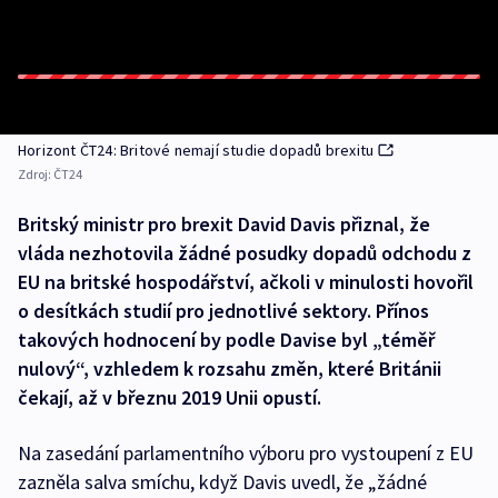
Horizont ČT24: Britové nemají studie dopadů brexitu
Zdroj:
ČT24
Britský ministr pro brexit David Davis přiznal, že
vláda nezhotovila žádné posudky dopadů odchodu z
EU na britské hospodářství, ačkoli v minulosti hovořil
o desítkách studií pro jednotlivé sektory. Přínos
takových hodnocení by podle Davise byl „téměř
nulový“, vzhledem k rozsahu změn, které Británii
čekají, až v březnu 2019 Unii opustí.
Na zasedání parlamentního výboru pro vystoupení z EU
zazněla salva smíchu, když Davis uvedl, že „žádné