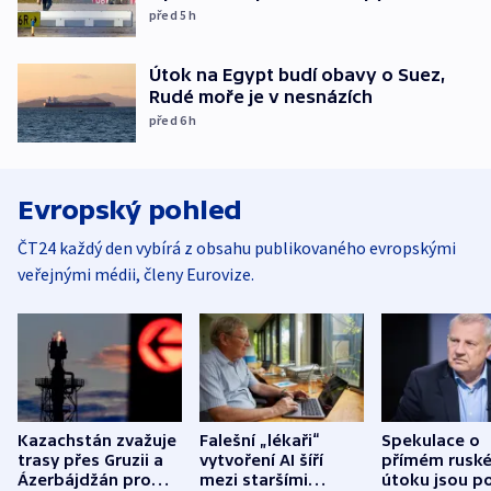
před 5
h
Útok na Egypt budí obavy o Suez,
Rudé moře je v nesnázích
před 6
h
Evropský pohled
ČT24 každý den vybírá z obsahu publikovaného evropskými
veřejnými médii, členy Eurovize.
Kazachstán zvažuje
Falešní „lékaři“
Spekulace o
trasy přes Gruzii a
vytvoření AI šíří
přímém rusk
Ázerbájdžán pro
mezi staršími
útoku jsou po