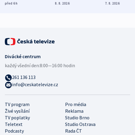
vývoz ropy do
Poláky nebezpečné
míní estonsk
před 6
h
8. 8. 2026
7. 8. 2026
Evropy
zdravotní rady
bezpečnostn
expert
Divácké centrum
každý všední den:
8:00—16:00 hodin
261 136 113
info@ceskatelevize.cz
TV program
Pro média
Živé vysílání
Reklama
TV poplatky
Studio Brno
Teletext
Studio Ostrava
Podcasty
Rada ČT