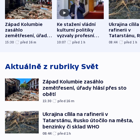
Západ Kolumbie
Ke stažení vládní
Ukrajina cílila
zasáhlo
kulturní politiky
rafinerii v
zemětřesení, úřady
vyzvaly profesní
Tatarstánu, 
hlásí přes sto obětí
organizace, spolky i
útočilo na mě
15:30
před 16
m
10:07
před 1
h
08:44
před 1
h
odbory
benzinky či s
WHO
Aktuálně z rubriky
Svět
Západ Kolumbie zasáhlo
zemětřesení, úřady hlásí přes sto
obětí
15:30
před 16
m
Ukrajina cílila na rafinerii v
Tatarstánu, Rusko útočilo na města,
benzinky či sklad WHO
08:44
před 1
h