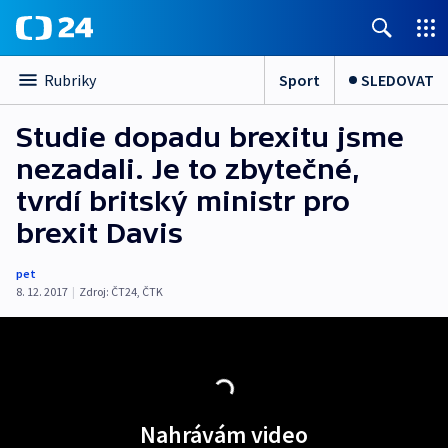
Sport
SLEDOVAT
Rubriky
Studie dopadu brexitu jsme
nezadali. Je to zbytečné,
tvrdí britský ministr pro
brexit Davis
pet
8. 12. 2017
|
Zdroj:
ČT24
,
ČTK
Nahrávám video