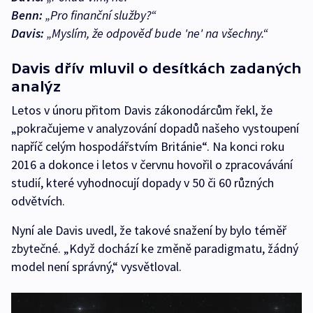
Benn:
„Pro finanční služby?“
Davis:
„Myslím, že odpověď bude 'ne' na všechny.“
Davis dřív mluvil o desítkách zadaných
analýz
Letos v únoru přitom Davis zákonodárcům řekl, že
„pokračujeme v analyzování dopadů našeho vystoupení
napříč celým hospodářstvím Británie“. Na konci roku
2016 a dokonce i letos v červnu hovořil o zpracovávání
studií, které vyhodnocují dopady v 50 či 60 různých
odvětvích.
Nyní ale Davis uvedl, že takové snažení by bylo téměř
zbytečné. „Když dochází ke změně paradigmatu, žádný
model není správný,“ vysvětloval.