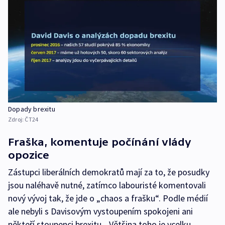
Dopady brexitu
Zdroj:
ČT24
Fraška, komentuje počínání vlády
opozice
Zástupci liberálních demokratů mají za to, že posudky
jsou naléhavě nutné, zatímco labouristé komentovali
nový vývoj tak, že jde o „chaos a frašku“. Podle médií
ale nebyli s Davisovým vystoupením spokojeni ani
někteří stoupenci brexitu. „Většina toho je vcelku