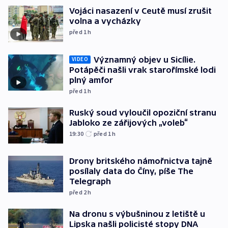
Vojáci nasazení v Ceutě musí zrušit
volna a vycházky
před 1
h
Významný objev u Sicílie.
VIDEO
Potápěči našli vrak starořímské lodi
plný amfor
před 1
h
Ruský soud vyloučil opoziční stranu
Jabloko ze zářijových „voleb“
19:30
před 1
h
Drony britského námořnictva tajně
posílaly data do Číny, píše The
Telegraph
před 2
h
Na dronu s výbušninou z letiště u
Lipska našli policisté stopy DNA