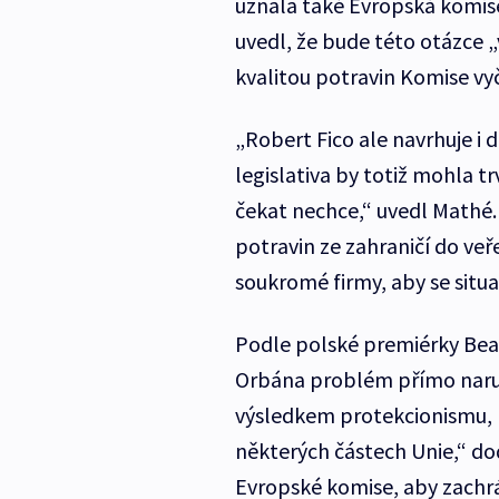
uznala také Evropská komise.
uvedl, že bude této otázce „
kvalitou potravin Komise vyč
„Robert Fico ale navrhuje i
legislativa by totiž mohla t
čekat nechce,“ uvedl Mathé. 
potravin ze zahraničí do veř
soukromé firmy, aby se situa
Podle polské premiérky Bea
Orbána problém přímo naruš
výsledkem protekcionismu, 
některých částech Unie,“ do
Evropské komise, aby zachr