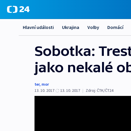
Hlavní události
Ukrajina
Volby
Domácí
Sobotka: Trest
jako nekalé o
ter
,
mor
13. 10. 2017
13. 10. 2017
|
Zdroj:
ČTK/ČT24