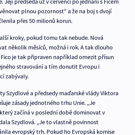
 Její předseda už v červenci po jednání s Ficem
věnovat plnou pozornost“ a že na boj s dvojí
lenila přes 50 milionů korun.
 další kroky, pokud tomu tak nebude. Nová
rvat několik měsíců, možná i rok. A tak dlouho
Fico je tak připraven například omezit přísun
ejného stravování a tím donutit Evropu i
cí zabývaly.
ty Szydlové a předsedy maďarské vlády Viktora
uje zásady jednotného trhu Unie. „Je
který začíná v poslední době dominovat v
dala Szydlová. „Je to vlastně povinnost
ánila evropský trh. Pokud ho Evropská komise