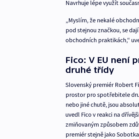
Navrhuje lépe využít součas
„Myslím, že nekalé obchodní
pod stejnou značkou, se daj
obchodních praktikách,“ uv
Fico: V EU není p
druhé třídy
Slovenský premiér Robert Fic
prostor pro spotřebitele dru
nebo jiné chutě, jsou abso
uvedl Fico v reakci na dřívěj
zmiňovaným způsobem zdůvod
premiér stejně jako Sobotka ř