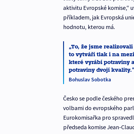
aktivitu Evropské komise,“ uv
příkladem, jak Evropská uni
hodnotu, kterou má.
To, že jsme realizoval
to vytváří tlak i na me
které vyrábí potraviny a
potraviny dvojí kvality.
Bohuslav Sobotka
Česko se podle českého pre
volbami do evropského parla
Eurokomisařka pro spravedln
předseda komise Jean-Claud