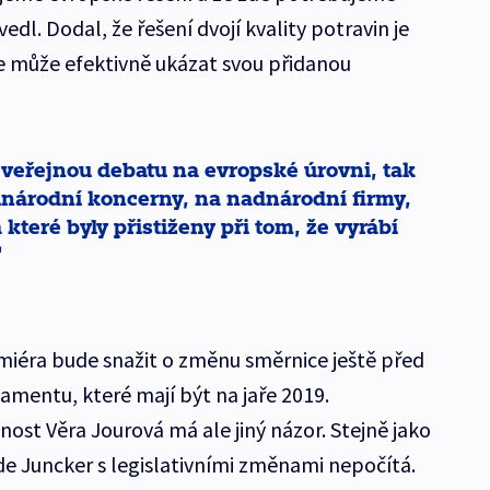
edl. Dodal, že řešení dvojí kvality potravin je
e může efektivně ukázat svou přidanou
i veřejnou debatu na evropské úrovni, tak
zinárodní koncerny, na nadnárodní firmy,
 které byly přistiženy při tom, že vyrábí
miéra bude snažit o změnu směrnice ještě před
mentu, které mají být na jaře 2019.
ost Věra Jourová má ale jiný názor. Stejně jako
e Juncker s legislativními změnami nepočítá.