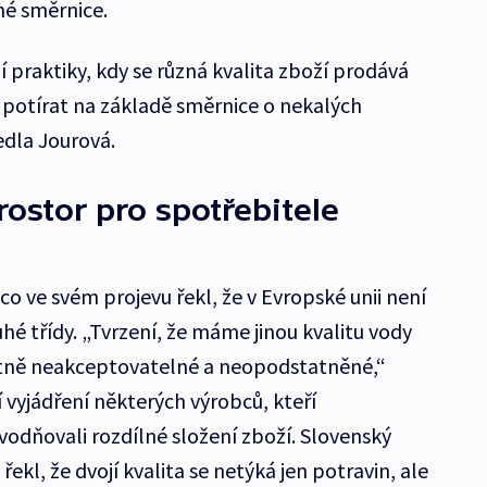
né směrnice.
 praktiky, kdy se různá kvalita zboží prodává
í potírat na základě směrnice o nekalých
edla Jourová.
rostor pro spotřebitele
o ve svém projevu řekl, že v Evropské unii není
hé třídy. „Tvrzení, že máme jinou kvalitu vody
lutně neakceptovatelné a neopodstatněné,“
ší vyjádření některých výrobců, kteří
ňovali rozdílné složení zboží. Slovenský
ekl, že dvojí kvalita se netýká jen potravin, ale