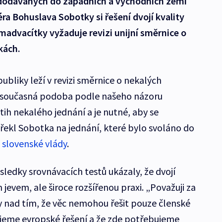
n dodávaných do západních a východních zemí
ra Bohuslava Sobotky si řešení dvojí kvality
advacítky vyžaduje revizi unijní směrnice o
kách.
ubliky leží v revizi směrnice o nekalých
í současná podoba podle našeho názoru
h nekalého jednání a je nutné, aby se
,“ řekl Sobotka na jednání, které bylo svoláno do
a slovenské vlády
.
ledky srovnávacích testů ukázaly, že dvojí
 jevem, ale široce rozšířenou praxi. „Považuji za
y nad tím, že věc nemohou řešit pouze členské
ujeme evropské řešení a že zde potřebujeme