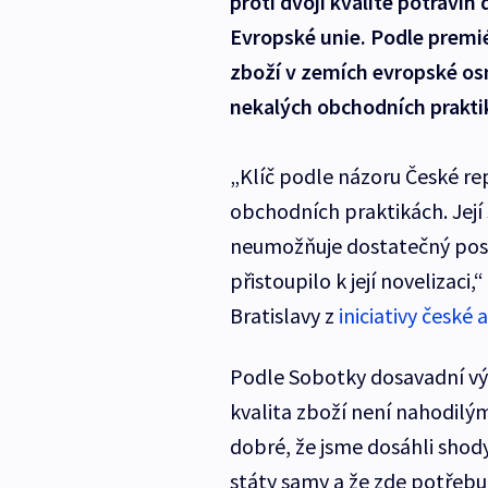
proti dvojí kvalitě potravi
Evropské unie. Podle premié
zboží v zemích evropské osm
nekalých obchodních prakti
„Klíč podle názoru České rep
obchodních praktikách. Jej
neumožňuje dostatečný posti
přistoupilo k její novelizaci
Bratislavy z
iniciativy české 
Podle Sobotky dosavadní výs
kvalita zboží není nahodilým
dobré, že jsme dosáhli shod
státy samy a že zde potřeb