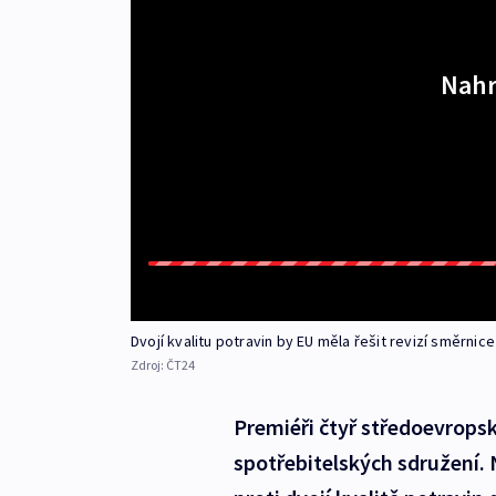
Nahr
Dvojí kvalitu potravin by EU měla řešit revizí směrni
Zdroj:
ČT24
Premiéři čtyř středoevropský
spotřebitelských sdružení. 