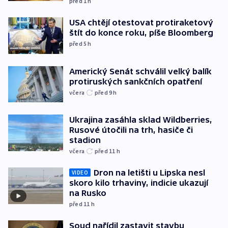
před 1
h
USA chtějí otestovat protiraketový
štít do konce roku, píše Bloomberg
před 5
h
Americký Senát schválil velký balík
protiruských sankčních opatření
včera
před 9
h
Ukrajina zasáhla sklad Wildberries,
Rusové útočili na trh, hasiče či
stadion
včera
před 11
h
Dron na letišti u Lipska nesl
VIDEO
skoro kilo trhaviny, indicie ukazují
na Rusko
před 11
h
Soud nařídil zastavit stavbu