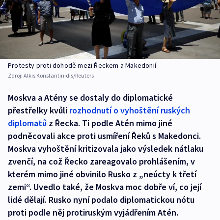
Protesty proti dohodě mezi Řeckem a Makedonií
Zdroj:
Alkis Konstantinidis/Reuters
Moskva a Atény se dostaly do diplomatické
přestřelky kvůli
rozhodnutí o vyhoštění ruských
diplomatů
z Řecka. Ti podle Atén mimo jiné
podněcovali akce proti usmíření Řeků s Makedonci.
Moskva vyhoštění kritizovala jako výsledek nátlaku
zvenčí, na což Řecko zareagovalo prohlášením, v
kterém mimo jiné obvinilo Rusko z „neúcty k třetí
zemi“. Uvedlo také, že Moskva moc dobře ví, co její
lidé dělají. Rusko nyní podalo diplomatickou nótu
proti podle něj protiruským vyjádřením Atén.