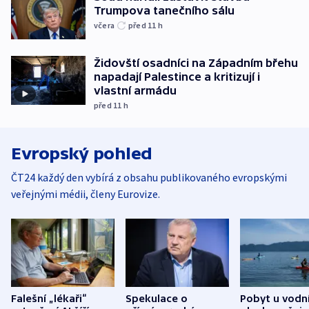
Trumpova tanečního sálu
včera
před 11
h
Židovští osadníci na Západním břehu
napadají Palestince a kritizují i
vlastní armádu
před 11
h
Evropský pohled
ČT24 každý den vybírá z obsahu publikovaného evropskými
veřejnými médii, členy Eurovize.
Falešní „lékaři“
Spekulace o
Pobyt u vodn