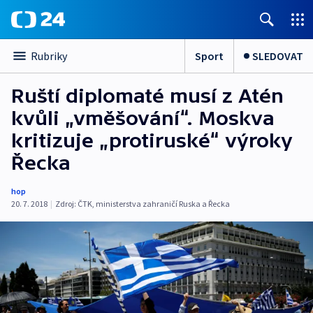
Sport
SLEDOVAT
Rubriky
Ruští diplomaté musí z Atén
kvůli „vměšování“. Moskva
kritizuje „protiruské“ výroky
Řecka
hop
20. 7. 2018
|
Zdroj:
ČTK
,
ministerstva zahraničí Ruska a Řecka