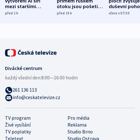
vytvoření AI šíří
přímém ruském
ploch zvyšuje
mezi staršími
útoku jsou pošetilé,
duševní poho
Poláky nebezpečné
míní estonský
ukázala
před 1
h
před 15
h
včera v 07:30
zdravotní rady
bezpečnostní
mezinárodní 
expert
Divácké centrum
každý všední den:
8:00—16:00 hodin
261 136 113
info@ceskatelevize.cz
TV program
Pro média
Živé vysílání
Reklama
TV poplatky
Studio Brno
Teletext
Studio Ostrava