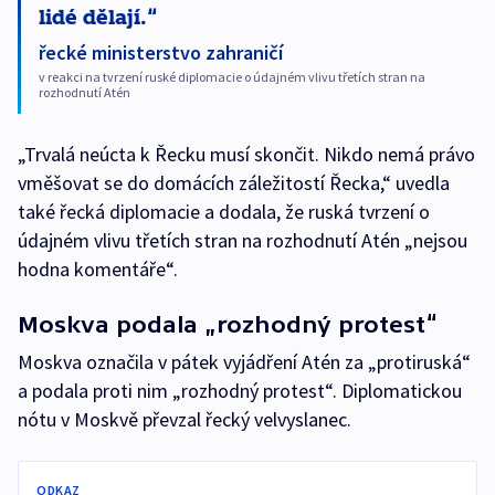
lidé dělají.
řecké ministerstvo zahraničí
v reakci na tvrzení ruské diplomacie o údajném vlivu třetích stran na
rozhodnutí Atén
„Trvalá neúcta k Řecku musí skončit. Nikdo nemá právo
vměšovat se do domácích záležitostí Řecka,“ uvedla
také řecká diplomacie a dodala, že ruská tvrzení o
údajném vlivu třetích stran na rozhodnutí Atén „nejsou
hodna komentáře“.
Moskva podala „rozhodný protest“
Moskva označila v pátek vyjádření Atén za „protiruská“
a podala proti nim „rozhodný protest“. Diplomatickou
nótu v Moskvě převzal řecký velvyslanec.
ODKAZ