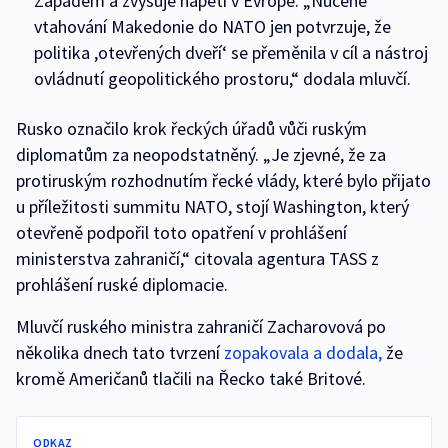
Západem a zvyšuje napětí v Evropě. „Nucené
vtahování Makedonie do NATO jen potvrzuje, že
politika ,otevřených dveří‘ se přeměnila v cíl a nástroj
ovládnutí geopolitického prostoru,“ dodala mluvčí.
Rusko označilo krok řeckých úřadů vůči ruským
diplomatům za neopodstatněný. „Je zjevné, že za
protiruským rozhodnutím řecké vlády, které bylo přijato
u příležitosti summitu NATO, stojí Washington, který
otevřeně podpořil toto opatření v prohlášení
ministerstva zahraničí,“ citovala agentura TASS z
prohlášení ruské diplomacie.
Mluvčí ruského ministra zahraničí Zacharovová po
několika dnech tato tvrzení
zopakovala a dodala,
že
kromě Američanů tlačili na Řecko také Britové.
ODKAZ