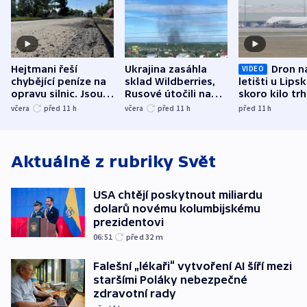
Hejtmani řeší
Ukrajina zasáhla
Dron n
VIDEO
chybějící peníze na
sklad Wildberries,
letišti u Lips
opravu silnic. Jsou
Rusové útočili na
skoro kilo trh
nenárokové, namítá
trh, hasiče či
indicie ukazuj
včera
před 11
h
včera
před 11
h
před 11
h
ministerstvo
stadion
Rusko
Aktuálně z rubriky
Svět
USA chtějí poskytnout miliardu
dolarů novému kolumbijskému
prezidentovi
06:51
před 32
m
Falešní „lékaři“ vytvoření AI šíří mezi
staršími Poláky nebezpečné
zdravotní rady