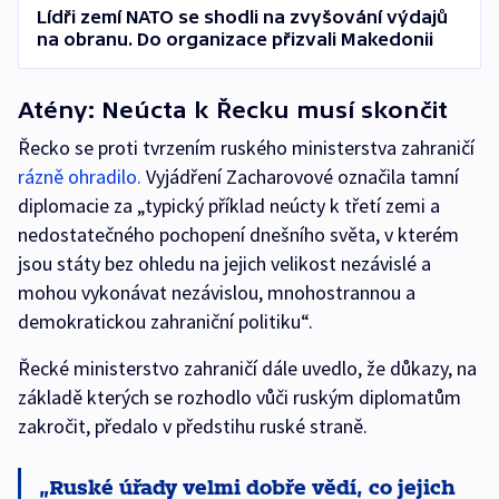
Lídři zemí NATO se shodli na zvyšování výdajů
na obranu. Do organizace přizvali Makedonii
Atény: Neúcta k Řecku musí skončit
Řecko se proti tvrzením ruského ministerstva zahraničí
rázně ohradilo.
Vyjádření Zacharovové označila tamní
diplomacie za „typický příklad neúcty k třetí zemi a
nedostatečného pochopení dnešního světa, v kterém
jsou státy bez ohledu na jejich velikost nezávislé a
mohou vykonávat nezávislou, mnohostrannou a
demokratickou zahraniční politiku“.
Řecké ministerstvo zahraničí dále uvedlo, že důkazy, na
základě kterých se rozhodlo vůči ruským diplomatům
zakročit, předalo v předstihu ruské straně.
Ruské úřady velmi dobře vědí, co jejich