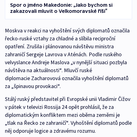
Spor o jméno Makedonie: „Jako bychom si
zakazovali mluvit o Velkomoravské říši“
Moskva v reakci na vyhoštění svých diplomatů označila
řecko-ruské vztahy za chladné a slíbila reciproční
opatření. Zrušila i plánovanou návštěvu ministra
zahraničí Sergeje Lavrova v Aténách. Podle ruského
velvyslance Andreje Maslova „v nynější situaci pozbyla
návštěva na aktuálnosti“. Mluvčí ruské
diplomacie Zacharovová označila vyhoštění diplomatů
za „špinavou provokaci“.
Stálý ruský představitel při Evropské unii Vladimir Čižov
v pátek v televizi Rossija 24 opět prohlásil, že za
diplomatickým konfliktem mezi oběma zeměmi je
„tlak na Řecko ze zahraničí“. Vyhoštění diplomatů podle
něj odporuje logice a zdravému rozumu.