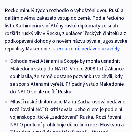
Řecko minulý týden rozhodlo o vyhoštění dvou Rusů a
dalším dvěma zakázalo vstup do země. Podle řeckého
listu Kathimerini viní Atény ruské diplomaty ze snah
rozšířit ruský vliv v Řecku, z uplácení řeckých činitelů a z
podkopávání dohody o novém názvu bývalé jugoslávské
republiky Makedonie,
kterou země nedávno uzavřely.
Dohoda mezi Aténami a Skopje by mohla usnadnit
Makedonii vstup do NATO. V roce 2008 totiž Aliance
souhlasila, že země dostane pozvánku ve chvíli, kdy
se spor s Aténami vyřeší. Případný vstup Makedonie
do NATO se ale nelíbí Rusku.
Mluvčí ruské diplomacie Maria Zacharovová nedávno
rozšiřování NATO kritizovala. Jeho cílem je podle ní
vojenskopolitické „zadržování“ Ruska. Rozšiřování
NATO podle ní prohlubuje dělicí linii mezi Moskvou a