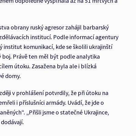
 během odpoledne vyšplhala až na 51 mrtvých a
stva obrany ruský agresor zahájil barbarský
dělávacích institucí. Podle informací agentury
 institut komunikací, kde se školili ukrajinští
ý boj. Právě ten měl být podle analytika
cílem útoku. Zasažena byla ale i blízká
vé domy.
ději v prohlášení potvrdily, že při útoku na
emřeli i příslušníci armády. Uvádí, že jde o
aněných“. „Přišli jsme o statečné Ukrajince,
 dodávají.