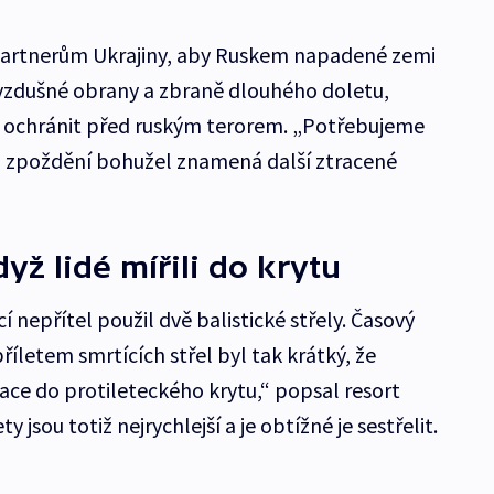
partnerům Ukrajiny, aby Ruskem napadené zemi
ivzdušné obrany a zbraně dlouhého doletu,
 ochránit před ruským terorem. „Potřebujeme
en zpoždění bohužel znamená další ztracené
yž lidé mířili do krytu
nepřítel použil dvě balistické střely. Časový
íletem smrtících střel byl tak krátký, že
uace do protileteckého krytu,“ popsal resort
y jsou totiž nejrychlejší a je obtížné je sestřelit.