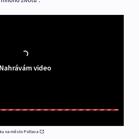
Nahrávám video
ku na město Poltava