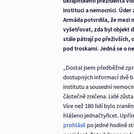
ukrajinského prezidenta Vo
instituci a nemocnici. Úder 
Armáda potvrdila, že mezi m
vyšetřovat, zda byl objekt 
stále pátrají po přeživších,
pod troskami. Jedná se o nej
„Dostal jsem předběžné zpr
dostupných informací dvě ba
institutu a sousední nemocn
částečně zničena. Lidé zůsta
Více než 180 lidí bylo zraně
hlášeno jednačtyřicet. Upř
prohlásil
po jedné hodině st