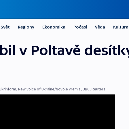
Svět
Regiony
Ekonomika
Počasí
Věda
Kultura
il v Poltavě desítky
Ukrinform
,
New Voice of Ukraine/Novoje vremja
,
BBC
,
Reuters