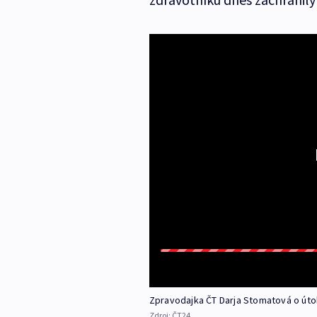
Zpravodajka ČT Darja Stomatová o úto
Zdroj:
ČT24