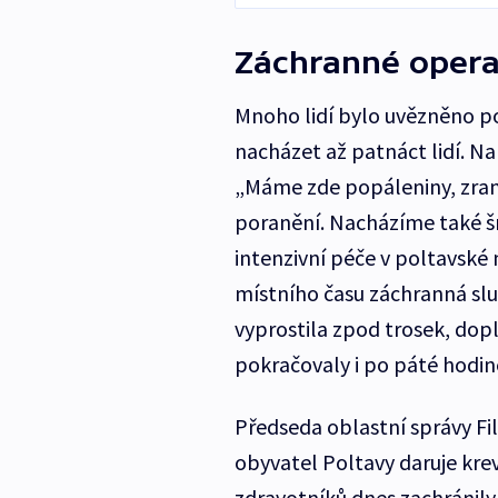
Záchranné opera
Mnoho lidí bylo uvězněno po
nacházet až patnáct lidí. Na
„Máme zde popáleniny, zran
poranění. Nacházíme také šr
intenzivní péče v poltavské 
místního času záchranná služ
vyprostila zpod trosek, dop
pokračovaly i po páté hodin
Předseda oblastní správy Fi
obyvatel Poltavy daruje kre
zdravotníků dnes zachránily