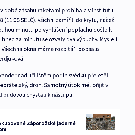
 v době zásahu raketami probíhala v institutu
 (11:08 SELČ), všichni zamířili do krytu, načež
pouhou minutu po vyhlášení poplachu došlo k
hned za minutu se ozvaly dva výbuchy. Mysleli
ás. Všechna okna máme rozbitá,“ popsala
erdjuková.
ander nad učilištěm podle svědků přeletěl
řátelský, dron. Samotný útok měl přijít v
d budovou chystali k nástupu.
 okupované Záporožské jaderné
tom