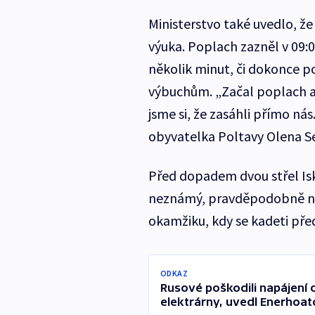
Ministerstvo také uvedlo, že
výuka. Poplach zazněl v 09:08
několik minut, či dokonce 
výbuchům. „Začal poplach a 
jsme si, že zasáhli přímo n
obyvatelka Poltavy Olena S
Před dopadem dvou střel Isk
neznámý, pravděpodobně nep
okamžiku, kdy se kadeti pře
ODKAZ
Rusové poškodili napájení
elektrárny, uvedl Enerhoa