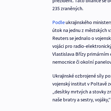
prezident. Tato bilance se
235 zraněných.
Podle
ukrajinského minister
útok na jednu z městských vz
Reuters se jednalo o vojenský
vojáci pro radio-elektronick
Vlastislava Břízy primárním 
nemocnice či okolní panelo
Ukrajinské ozbrojené síly poz
vojenský institut v Poltavě z
„desítky mrtvých a stovky zr
naše bratry a sestry, vojáky,“