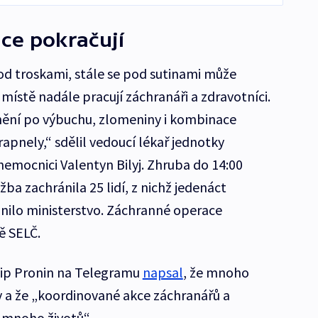
ce pokračují
d troskami, stále se pod sutinami může
 místě nadále pracují záchranáři a zdravotníci.
ění po výbuchu, zlomeniny i kombinace
apnely,“ sdělil vedoucí lékař jednotky
nemocnici Valentyn Bilyj. Zhruba do 14:00
ba zachránila 25 lidí, z nichž jedenáct
lnilo ministerstvo. Záchranné operace
ě SELČ.
lip Pronin na Telegramu
napsal
, že mnoho
v a že „koordinované akce záchranářů a
 mnoho životů“.