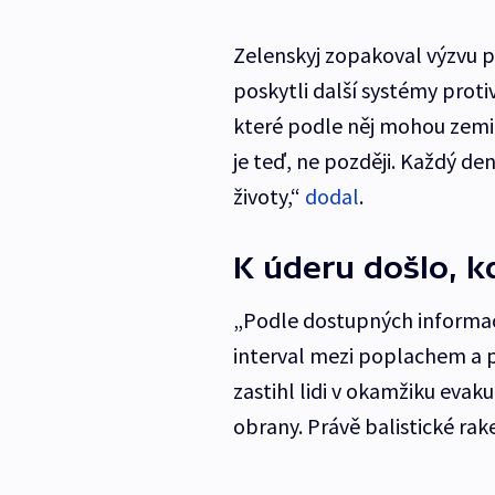
Zelenskyj zopakoval výzvu 
poskytli další systémy prot
které podle něj mohou zemi
je teď, ne později. Každý d
životy,“
dodal
.
K úderu došlo, kd
„Podle dostupných informací 
interval mezi poplachem a př
zastihl lidi v okamžiku evak
obrany. Právě balistické raket