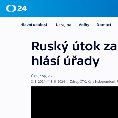
Hlavní události
Ukrajina
Volby
Domácí
Ruský útok zab
hlásí úřady
ČTK
,
hop
,
vik
3. 9. 2024
3. 9. 2024
|
Zdroj:
ČTK
,
Kyiv Independent
,