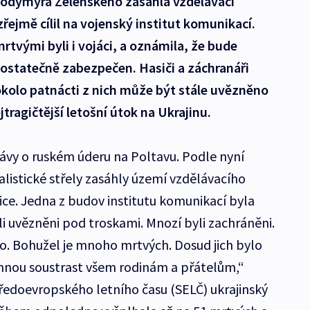
lodymyra Zelenského zasáhla vzdělávací
zřejmě cílil na vojenský institut komunikací.
rtvými byli i vojáci, a oznámila, že bude
dostatečně zabezpečen. Hasiči a záchranáři
 okolo patnácti z nich může být stále uvězněno
tragičtější letošní útok na Ukrajinu.
ávy o ruském úderu na Poltavu. Podle nyní
listické střely zasáhly území vzdělávacího
ice. Jedna z budov institutu komunikací byla
li uvězněni pod troskami. Mnozí byli zachráněni.
no. Bohužel je mnoho mrtvých. Dosud jich bylo
ímnou soustrast všem rodinám a přátelům,“
ředoevropského letního času (SELČ) ukrajinský