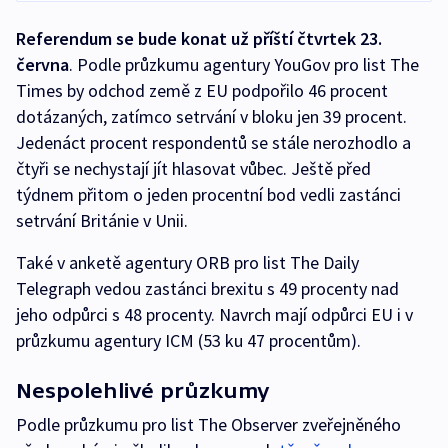
Referendum se bude konat už příští čtvrtek 23.
června
. Podle průzkumu agentury YouGov pro list The
Times by odchod země z EU podpořilo 46 procent
dotázaných, zatímco setrvání v bloku jen 39 procent.
Jedenáct procent respondentů se stále nerozhodlo a
čtyři se nechystají jít hlasovat vůbec. Ještě před
týdnem přitom o jeden procentní bod vedli zastánci
setrvání Británie v Unii.
Také v anketě agentury ORB pro list The Daily
Telegraph vedou zastánci brexitu s 49 procenty nad
jeho odpůrci s 48 procenty. Navrch mají odpůrci EU i v
průzkumu agentury ICM (53 ku 47 procentům).
Nespolehlivé průzkumy
Podle průzkumu pro list The Observer zveřejněného