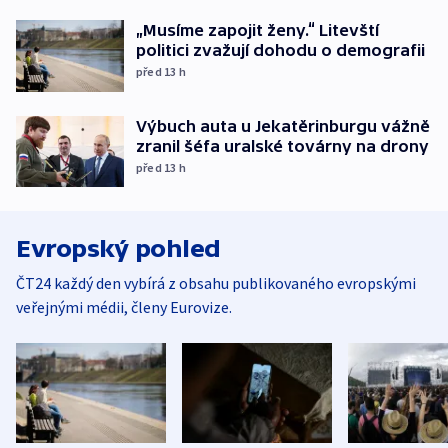
„Musíme zapojit ženy.“ Litevští
politici zvažují dohodu o demografii
před 13
h
Výbuch auta u Jekatěrinburgu vážně
zranil šéfa uralské továrny na drony
před 13
h
Evropský pohled
ČT24 každý den vybírá z obsahu publikovaného evropskými
veřejnými médii, členy Eurovize.