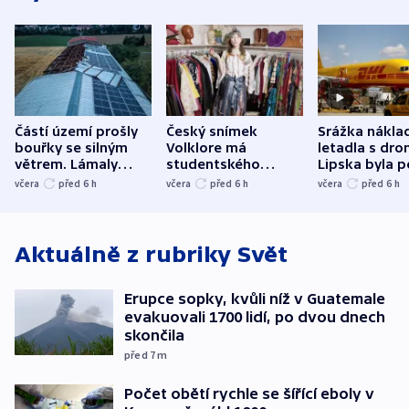
Částí území prošly
Český snímek
Srážka nákla
bouřky se silným
Volklore má
letadla s dr
větrem. Lámaly
studentského
Lipska byla p
stromy a poničily
Oscara, zabojuje o
německého mi
včera
před 6
h
včera
před 6
h
včera
před 6
h
střechu
cenu za krátký film
hybridní útok
Aktuálně z rubriky
Svět
Erupce sopky, kvůli níž v Guatemale
evakuovali 1700 lidí, po dvou dnech
skončila
před 7
m
Počet obětí rychle se šířící eboly v