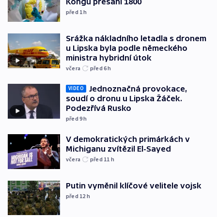
Kongu přesáhl 1800
před 1
h
Srážka nákladního letadla s dronem
u Lipska byla podle německého
ministra hybridní útok
včera
před 6
h
Jednoznačná provokace,
VIDEO
soudí o dronu u Lipska Žáček.
Podezřívá Rusko
před 9
h
V demokratických primárkách v
Michiganu zvítězil El-Sayed
včera
před 11
h
Putin vyměnil klíčové velitele vojsk
před 12
h