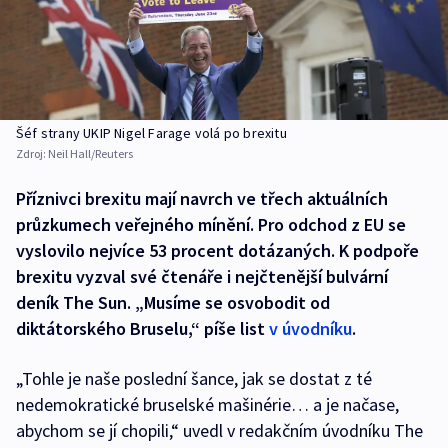
Šéf strany UKIP Nigel Farage volá po brexitu
Zdroj:
Neil Hall/Reuters
Příznivci brexitu mají navrch ve třech aktuálních
průzkumech veřejného mínění. Pro odchod z EU se
vyslovilo nejvíce 53 procent dotázaných. K podpoře
brexitu vyzval své čtenáře i nejčtenější bulvární
deník The Sun. „Musíme se osvobodit od
diktátorského Bruselu,“ píše list
v úvodníku
.
„Tohle je naše poslední šance, jak se dostat z té
nedemokratické bruselské mašinérie… a je načase,
abychom se jí chopili,“ uvedl v redakčním úvodníku The