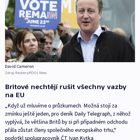
David Cameron
Zdroj:
Reuters/POOL New
Britové nechtějí rušit všechny vazby
na EU
„Když už mluvíme o průzkumech. Možná stojí za
zmínku ještě jeden, pro deník Daily Telegraph, z něhož
vyplývá, že většina Britů by si při případném odchodu
přála zůstat členy společného evropského trhu,“
podotkl spolupracovník ČT Ivan Kytka.