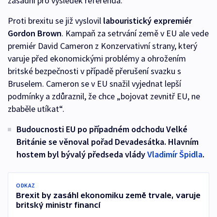
zásadní pro výsledek referenda.
Proti brexitu se již vyslovil
labouristický expremiér
Gordon Brown
. Kampaň za setrvání země v EU ale vede
premiér David Cameron z Konzervativní strany, který
varuje před ekonomickými problémy a ohrožením
britské bezpečnosti v případě přerušení svazku s
Bruselem. Cameron se v EU snažil vyjednat lepší
podmínky a zdůraznil, že chce „bojovat zevnitř EU, ne
zbaběle utíkat“.
Budoucnosti EU po případném odchodu Velké
Británie se věnoval pořad Devadesátka. Hlavním
hostem byl bývalý předseda vlády
Vladimír Špidla
.
ODKAZ
Brexit by zasáhl ekonomiku země trvale, varuje
britský ministr financí