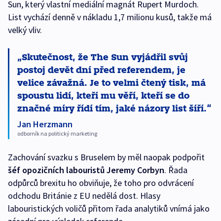
Sun, který vlastní mediální magnát Rupert Murdoch.
List vychází denně v nákladu 1,7 milionu kusů, takže má
velký vliv.
Skutečnost, že The Sun vyjádřil svůj
postoj devět dní před referendem, je
velice závažná. Je to velmi čtený tisk, má
spoustu lidí, kteří mu věří, kteří se do
značné míry řídí tím, jaké názory list šíří.
Jan Herzmann
odborník na politický marketing
Zachování svazku s Bruselem by měl naopak podpořit
šéf opozičních labouristů Jeremy Corbyn
. Řada
odpůrců brexitu ho obviňuje, že toho pro odvrácení
odchodu Británie z EU nedělá dost. Hlasy
labouristických voličů přitom řada analytiků vnímá jako