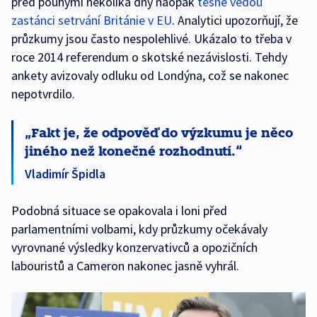
před pouhými několika dny naopak
těsně vedou
zastánci setrvání Británie v EU
. Analytici upozorňují, že
průzkumy jsou často nespolehlivé. Ukázalo to třeba v
roce 2014 referendum o skotské nezávislosti. Tehdy
ankety avizovaly odluku od Londýna, což se nakonec
nepotvrdilo.
Fakt je, že odpověď do výzkumu je něco
jiného než konečné rozhodnutí.
Vladimír Špidla
Podobná situace se opakovala i loni před
parlamentními volbami, kdy průzkumy očekávaly
vyrovnané výsledky konzervativců a opozičních
labouristů a Cameron nakonec jasně vyhrál.