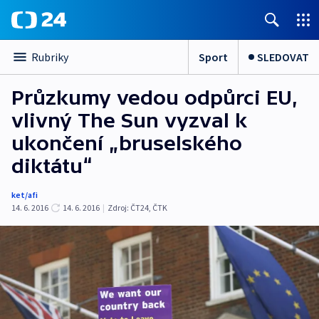
Sport
SLEDOVAT
Rubriky
Průzkumy vedou odpůrci EU,
vlivný The Sun vyzval k
ukončení „bruselského
diktátu“
ket/afi
14. 6. 2016
14. 6. 2016
|
Zdroj:
ČT24, ČTK