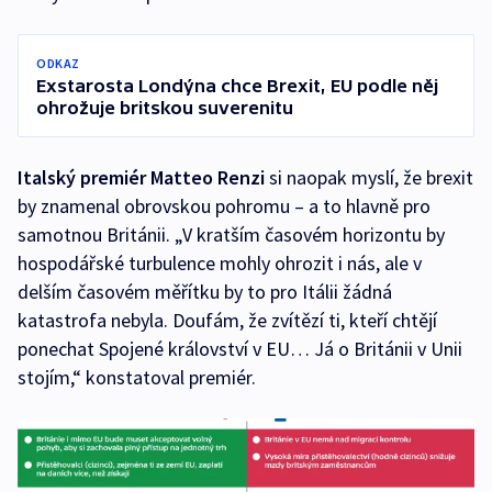
ODKAZ
Exstarosta Londýna chce Brexit, EU podle něj
ohrožuje britskou suverenitu
Italský premiér Matteo Renzi
si naopak myslí, že brexit
by znamenal obrovskou pohromu – a to hlavně pro
samotnou Británii. „V kratším časovém horizontu by
hospodářské turbulence mohly ohrozit i nás, ale v
delším časovém měřítku by to pro Itálii žádná
katastrofa nebyla. Doufám, že zvítězí ti, kteří chtějí
ponechat Spojené království v EU… Já o Británii v Unii
stojím,“ konstatoval premiér.