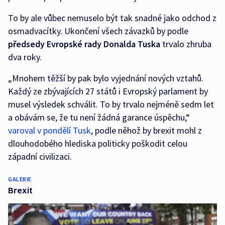
To by ale vůbec nemuselo být tak snadné jako odchod z
osmadvacítky. Ukončení všech závazků by podle
předsedy Evropské rady Donalda Tuska
trvalo zhruba
dva roky.
„Mnohem těžší by pak bylo vyjednání nových vztahů.
Každý ze zbývajících 27 států i Evropský parlament by
musel výsledek schválit. To by trvalo nejméně sedm let
a obávám se, že tu není žádná garance úspěchu,“
varoval v pondělí Tusk
, podle něhož by brexit mohl z
dlouhodobého hlediska politicky poškodit celou
západní civilizaci.
GALERIE
Brexit