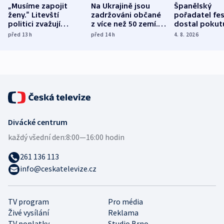
„Musíme zapojit
Na Ukrajině jsou
Španělský
ženy.“ Litevští
zadržováni občané
pořadatel fes
politici zvažují
z více než 50 zemí.
dostal pokut
dohodu o
Bojovali na straně
nekalé prakti
před 13
h
před 14
h
4. 8. 2026
demografii
Ruska
Divácké centrum
každý všední den:
8:00—16:00 hodin
261 136 113
info@ceskatelevize.cz
TV program
Pro média
Živé vysílání
Reklama
TV poplatky
Studio Brno