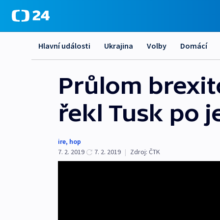
Hlavní události
Ukrajina
Volby
Domácí
Průlom brexit
řekl Tusk po 
ire
,
hop
7. 2. 2019
7. 2. 2019
|
Zdroj:
ČTK