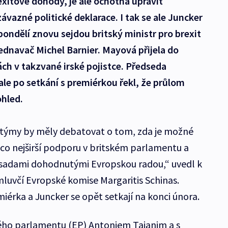
itové dohody, je ale ochotná upravit
vazné politické deklarace. I tak se ale Juncker
pondělí znovu sejdou britský ministr pro brexit
jednavač Michel Barnier. Mayová přijela do
ch v takzvané irské pojistce. Předseda
le po setkání s premiérkou řekl, že průlom
ohled.
ich týmy by měly debatovat o tom, zda je možné
la co nejširší podporu v britském parlamentu a
zásadami dohodnutými Evropskou radou,“ uvedl k
luvčí Evropské komise Margaritis Schinas.
miérka a Juncker se opět setkají na konci února.
ého parlamentu (EP) Antoniem Tajanim a s