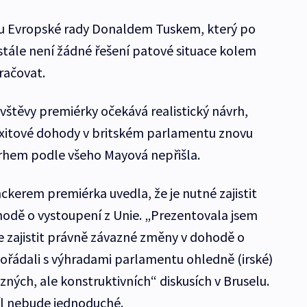
ou Evropské rady Donaldem Tuskem, který po
 stále není žádné řešení patové situace kolem
račovat.
ávštěvy premiérky očekává realistický návrh,
exitové dohody v britském parlamentu znovu
rhem podle všeho Mayová nepřišla.
ckerem premiérka uvedla, že je nutné zajistit
odě o vystoupení z Unie. „Prezentovala jsem
me zajistit právně závazné změny v dohodě o
ořádali s výhradami parlamentu ohledně (irské)
ázných, ale konstruktivních“ diskusích v Bruselu.
cíl nebude jednoduché.