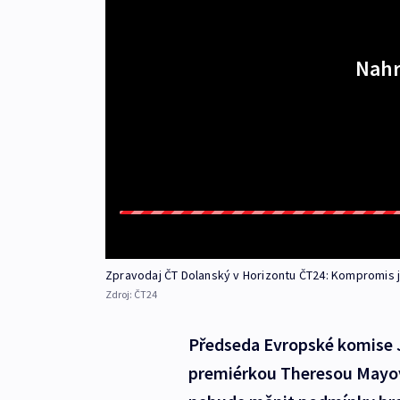
Nahr
Zpravodaj ČT Dolanský v Horizontu ČT24: Kompromis j
Zdroj:
ČT24
Předseda Evropské komise J
premiérkou Theresou Mayov