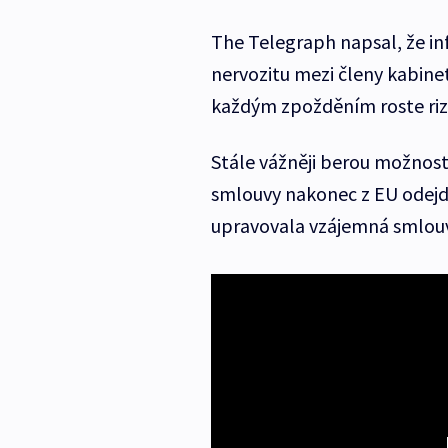
The Telegraph napsal, že in
nervozitu mezi členy kabinetu
každým zpožděním roste riz
Stále vážněji berou možnost
smlouvy nakonec z EU odejde
upravovala vzájemná smlouva,