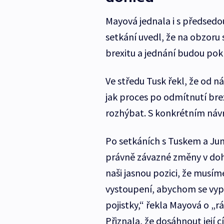
Mayová jednala i s předsed
setkání uvedl, že na obzoru
brexitu a jednání budou pok
Ve středu Tusk řekl, že od n
jak proces po odmítnutí br
rozhýbat. S konkrétním náv
Po setkáních s Tuskem a Jun
právně závazné změny v doh
naši jasnou pozici, že musí
vystoupení, abychom se vyp
pojistky,“ řekla Mayová o „r
Přiznala, že dosáhnout její 