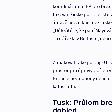
koordinátorem EP pro brexit
takzvané irské pojistce, kte
úpravě nevznikne mezi Irske
„Důležité je, že paní Mayová 
To už řekla v Belfastu, není
Zopakoval také postoj EU, 
prostor pro úpravy vidí jen v
Británie bez dohody není ře
katastrofu.
Tusk: Průlom bre
dohled