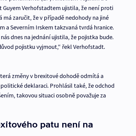
 Guyem Verhofstadtem ujistila, že není proti
rá má zaručit, že v případě nedohody na jiné
m a Severním Irskem takzvaná tvrdá hranice.
nás dnes na jednání ujistila, že pojistka bude.
 důvod pojistku vyjmout,“ řekl Verhofstadt.
která změny v brexitové dohodě odmítá a
 politické deklaraci. Prohlásil také, že odchod
šením, takovou situaci osobně považuje za
xitového patu není na