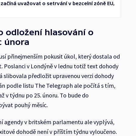
 začíná uvažovat o setrvání v bezcelní zóně EU,
o odložení hlasování o
c února
usí přinejmenším pokusit úkol, který dostala od
. Poslanci v Londýně v lednu totiž text dohody
 slibovala předložit upravenou verzi dohody
án podle listu The Telegraph ale počítá s tím,
až v týdnu po 25. únoru. To bude do
bývat pouhý měsíc.
í agendy v britském parlamentu ale vyplývá,
xitové dohodě není v příštím týdnu vyloučeno.