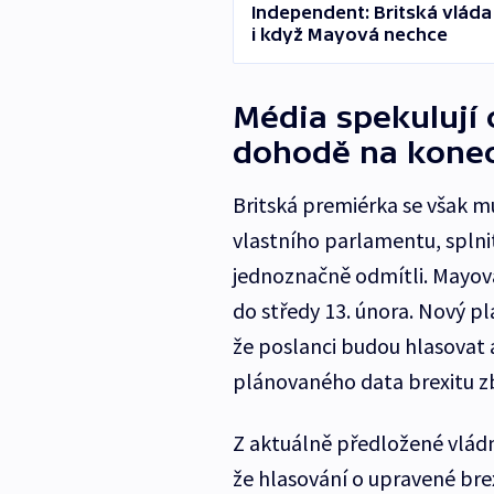
Independent: Britská vláda
i když Mayová nechce
Média spekulují 
dohodě na kone
Britská premiérka se však m
vlastního parlamentu, splnit
jednoznačně odmítli. Mayová
do středy 13. února. Nový pl
že poslanci budou hlasovat 
plánovaného data brexitu z
Z aktuálně předložené vládn
že hlasování o upravené bre