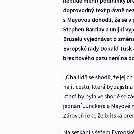
nebude měnit podmínky brex
doprovodný text právně nezá
s Mayovou dohodli, že se v 
Stephen Barclay a unijní vy
Bruselu vyjednávat o změná
Evropské rady Donald Tusk a
brexitového patu není na d
„Oba lídři se shodli, že jej
najít cestu, která by zajisti
která by byla ve shodě se 
jednání Junckera a Mayové m
Zároveň řekl, že britská pre
Na setkání s šéfem Evropsk