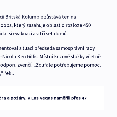
ii Britská Kolumbie zůstává ten na
ops, který zasahuje oblast o rozloze 450
al si evakuaci asi tří set domů.
omentoval situaci předseda samosprávní rady
cola Ken Gillis. Místní krizové složky včetně
 podporu zvenčí. „Zoufale potřebujeme pomoc,
“ řekl.
ra a požáry, v Las Vegas naměřili přes 47