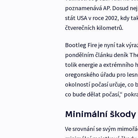
poznamenává AP. Dosud nejr
stát USA v roce 2002, kdy tak
čtverečních kilometrů.
Bootleg Fire je nyní tak výraz
pondělním článku deník The 
tolik energie a extrémního h
oregonského úřadu pro lesn
okolností počasí určuje, co 
co bude dělat počasí,“ pokra
Minimální škody
Ve srovnání se svým mimořá