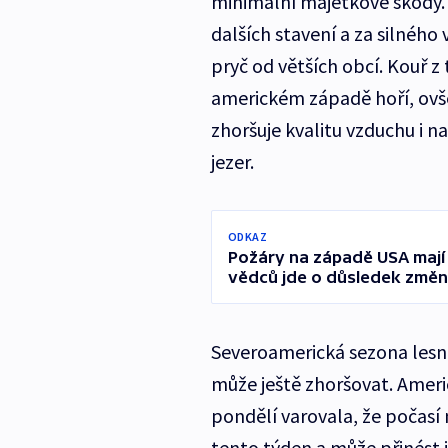
minimální majetkové škody.
dalších stavení a za silného 
pryč od větších obcí. Kouř z
americkém západě hoří, ovš
zhoršuje kvalitu vzduchu i 
jezer.
ODKAZ
Požáry na západě USA mají 1
vědců jde o důsledek změn
Severoamerická sezona lesní
může ještě zhoršovat. Amer
pondělí varovala, že počas
tento týden a může přinést i