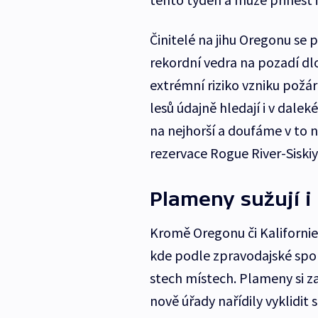
Činitelé na jihu Oregonu se 
rekordní vedra na pozadí d
extrémní riziko vzniku požá
lesů údajně hledají i v dale
na nejhorší a doufáme v to n
rezervace Rogue River-Siskiy
Plameny sužují 
Kromě Oregonu či Kalifornie
kde podle zpravodajské spol
stech místech. Plameny si za
nově úřady nařídily vyklidi