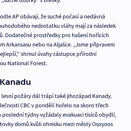
podle AP obávají, že suché počasí a nedávná
louhodobého nedostatku vláhy mají za následek
rů. Dodatečné prostředky pro hašení hořících
kém Arkansasu nebo na Aljašce. „Jsme připraveni
ejlepší,“ shrnul úvahy zástupce přírodní
ou National Forest.
i Kanadu
 lesní požáry dál trápí také jihozápad Kanady,
ečnosti CBC v pondělí hořelo na skoro třech
 poslední týdny vyžádaly evakuaci tisíců obydlí,
t stovky domů kvůli ohnisku mezi městy Osoyoos