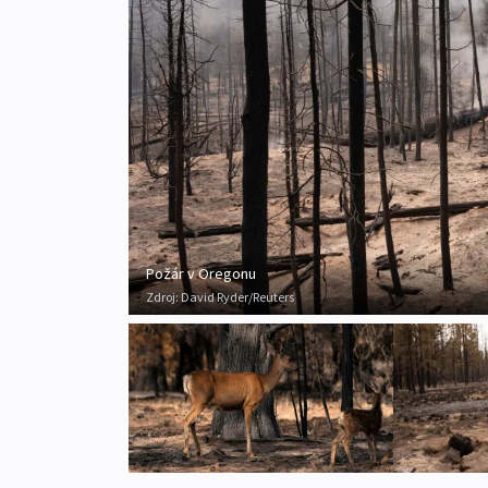
Požár v Oregonu
Zdroj:
David Ryder/Reuters