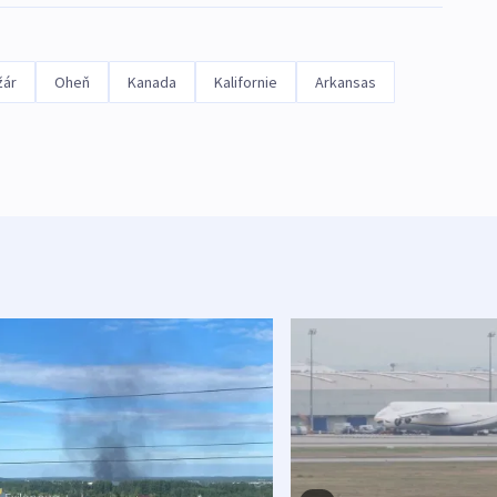
žár
Oheň
Kanada
Kalifornie
Arkansas