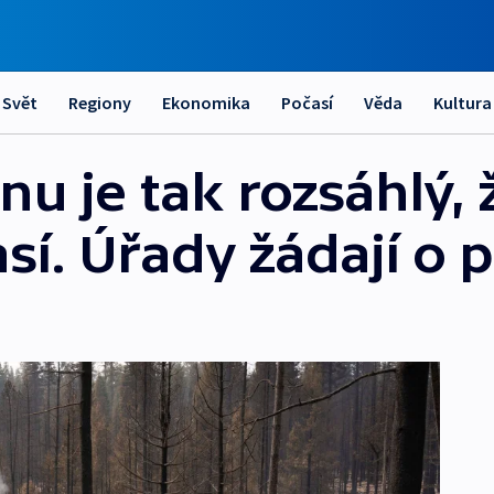
Svět
Regiony
Ekonomika
Počasí
Věda
Kultura
u je tak rozsáhlý, 
así. Úřady žádají o