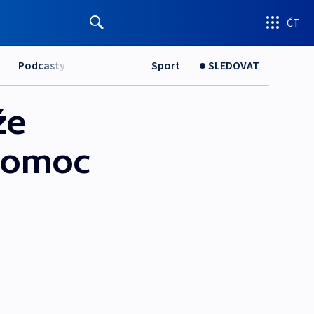
ČT
Podcasty
Sport
SLEDOVAT
že
 pomoc