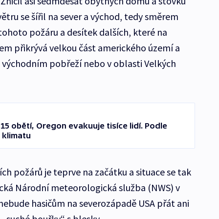
 Zničil asi sedmdesát obytných domů a stovku
větru se šířil na sever a východ, tedy směrem
 tohoto požáru a desítek dalších, které na
em přikrývá velkou část amerického území a
na východním pobřeží nebo v oblasti Velkých
5 obětí, Oregon evakuuje tisíce lidí. Podle
 klimatu
ch požárů je teprve na začátku a situace se tak
ická Národní meteorologická služba (NWS) v
í nebude hasičům na severozápadě USA přát ani
 „suché bouřky“ s blesky.