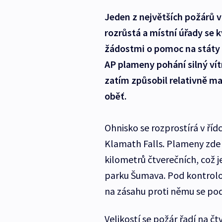
Jeden z největších požárů v
rozrůstá a místní úřady se k
žádostmi o pomoc na státy
AP plameny pohání silný ví
zatím způsobil relativně 
oběť.
Ohnisko se rozprostírá v ří
Klamath Falls. Plameny zde z
kilometrů čtverečních, což j
parku Šumava. Pod kontrolou
na zásahu proti němu se podí
Velikostí se požár řadí na č