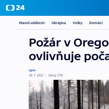
Hlavní události
Ukrajina
Volby
Domácí
Požár v Oregon
ovlivňuje poč
apm
20. 7. 2021
|
Zdroj:
ČTK