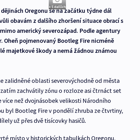
+ 5 dalších
 dějinách Oregonu se na začátku týdne dál
vůli obavám z dalšího zhoršení situace obrací s
 mimo americký severozápad. Podle agentury
tr. Oheň pojmenovaný Bootleg Fire nicméně
malé majetkové škody a nemá žádnou známou
dce zalidněné oblasti severovýchodně od města
atím zachvátily zónu o rozloze asi čtrnáct set
e více než dvojnásobek velikosti Národního
 byl Bootleg Fire v pondělí zhruba ze čtvrtiny,
lely už přes dvě tisícovky hasičů.
tvrté místo v historických tabulkách Oregonu,