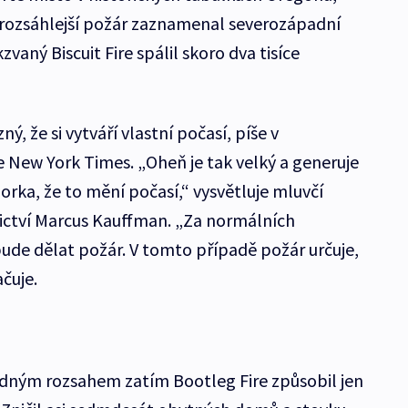
ozsáhlejší požár zaznamenal severozápadní
zvaný Biscuit Fire spálil skoro dva tisíce
ný, že si vytváří vlastní počasí, píše v
New York Times. „Oheň je tak velký a generuje
orka, že to mění počasí,“ vysvětluje mluvčí
ictví Marcus Kauffman. „Za normálních
bude dělat požár. V tomto případě požár určuje,
čuje.
dným rozsahem zatím Bootleg Fire způsobil jen