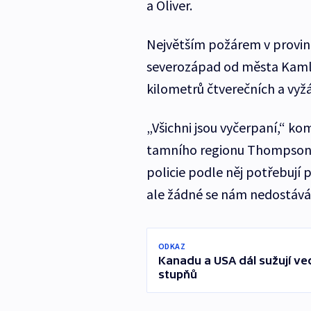
a Oliver.
Největším požárem v provinc
severozápad od města Kamlo
kilometrů čtverečních a vyžád
„Všichni jsou vyčerpaní,“ k
tamního regionu Thompson-Ni
policie podle něj potřebují
ale žádné se nám nedostává,
ODKAZ
Kanadu a USA dál sužují ved
stupňů