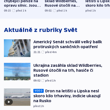
chybějící peníze na
sklad Wildberries,
letišti u Lips
opravu silnic. Jsou
Rusové útočili na
skoro kilo trh
nenárokové, namítá
trh, hasiče či
indicie ukazuj
09:15
před 1
h
09:02
před 1
h
před 1
h
ministerstvo
stadion
Rusko
Aktuálně z rubriky
Svět
Americký Senát schválil velký balík
protiruských sankčních opatření
21:21
před 4
m
Ukrajina zasáhla sklad Wildberries,
Rusové útočili na trh, hasiče či
stadion
09:02
před 1
h
Dron na letišti u Lipska nesl
VIDEO
skoro kilo trhaviny, indicie ukazují
na Rusko
před 1
h