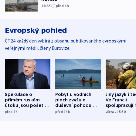
14:22
před 4
h
Evropský pohled
ČT24 každý den vybírá z obsahu publikovaného evropskými
veřejnými médii, členy Eurovize.
Spekulace o
Pobyt u vodních
Jiný jazyk i t
přímém ruském
ploch zvyšuje
Ve Francii
útoku jsou pošetilé,
duševní pohodu,
spolupracují h
míní estonský
ukázala
různých zemí
před 4
h
před 14
h
včera v 15:30
bezpečnostní
mezinárodní studie
expert