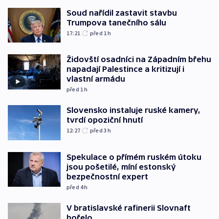
Soud nařídil zastavit stavbu
Trumpova tanečního sálu
17:21
před 1
h
Židovští osadníci na Západním břehu
napadají Palestince a kritizují i
vlastní armádu
před 1
h
Slovensko instaluje ruské kamery,
tvrdí opoziční hnutí
12:27
před 3
h
Spekulace o přímém ruském útoku
jsou pošetilé, míní estonský
bezpečnostní expert
před 4
h
V bratislavské rafinerii Slovnaft
hořelo