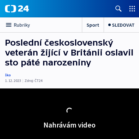
Sport
SLEDOVAT
Rubriky
Poslední československý
veterán žijící v Británii oslavil
sto páté narozeniny
ško
1. 12. 2023
|
Zdroj:
ČT24
Nahrávám video