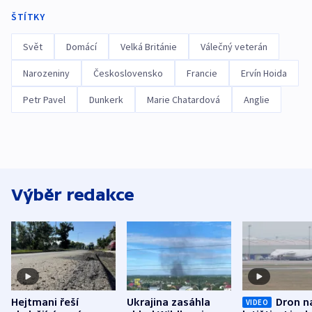
ŠTÍTKY
Svět
Domácí
Velká Británie
Válečný veterán
Narozeniny
Československo
Francie
Ervín Hoida
Petr Pavel
Dunkerk
Marie Chatardová
Anglie
Výběr redakce
Hejtmani řeší
Ukrajina zasáhla
Dron n
VIDEO