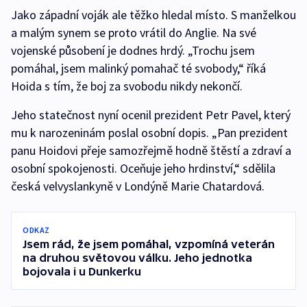
Jako západní voják ale těžko hledal místo. S manželkou
a malým synem se proto vrátil do Anglie. Na své
vojenské působení je dodnes hrdý. „Trochu jsem
pomáhal, jsem malinký pomahač té svobody,“ říká
Hoida s tím, že boj za svobodu nikdy nekončí.
Jeho statečnost nyní ocenil prezident Petr Pavel, který
mu k narozeninám poslal osobní dopis. „Pan prezident
panu Hoidovi přeje samozřejmě hodně štěstí a zdraví a
osobní spokojenosti. Oceňuje jeho hrdinství,“ sdělila
česká velvyslankyně v Londýně Marie Chatardová.
ODKAZ
Jsem rád, že jsem pomáhal, vzpomíná veterán
na druhou světovou válku. Jeho jednotka
bojovala i u Dunkerku