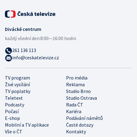
Divácké centrum
každý všední den:
8:00—16:00 hodin
261 136 113
info@ceskatelevize.cz
TV program
Pro média
Živé vysílání
Reklama
TV poplatky
Studio Brno
Teletext
Studio Ostrava
Podcasty
Rada ČT
Počasí
Kariéra
E-shop
Podávání námětů
Mobilní a TV aplikace
Časté dotazy
Vše o ČT
Kontakty