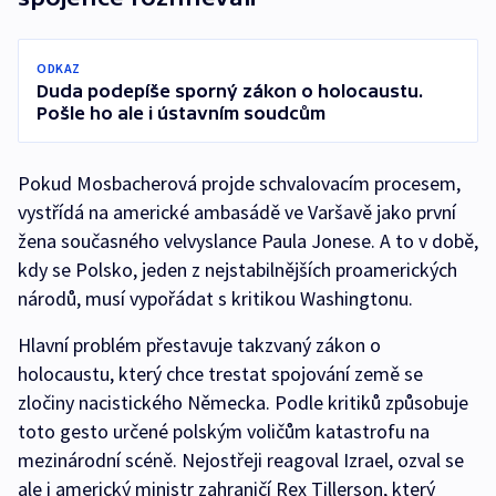
ODKAZ
Duda podepíše sporný zákon o holocaustu.
Pošle ho ale i ústavním soudcům
Pokud Mosbacherová projde schvalovacím procesem,
vystřídá na americké ambasádě ve Varšavě jako první
žena současného velvyslance Paula Jonese. A to v době,
kdy se Polsko, jeden z nejstabilnějších proamerických
národů, musí vypořádat s kritikou Washingtonu.
Hlavní problém přestavuje takzvaný zákon o
holocaustu, který chce trestat spojování země se
zločiny nacistického Německa. Podle kritiků způsobuje
toto gesto určené polským voličům katastrofu na
mezinárodní scéně. Nejostřeji reagoval Izrael, ozval se
ale i americký ministr zahraničí Rex Tillerson, který