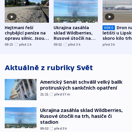
Hejtmani řeší
Ukrajina zasáhla
Dron n
VIDEO
chybějící peníze na
sklad Wildberries,
letišti u Lips
opravu silnic. Jsou
Rusové útočili na
skoro kilo trh
nenárokové, namítá
trh, hasiče či
indicie ukazuj
09:15
před 2
h
09:02
před 3
h
před 3
h
ministerstvo
stadion
Rusko
Aktuálně z rubriky
Svět
Americký Senát schválil velký balík
protiruských sankčních opatření
21:21
před 57
m
Ukrajina zasáhla sklad Wildberries,
Rusové útočili na trh, hasiče či
stadion
09:02
před 3
h