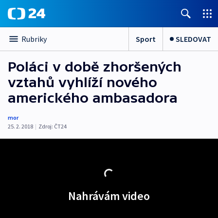
Sport
SLEDOVAT
Rubriky
Poláci v době zhoršených
vztahů vyhlíží nového
amerického ambasadora
mor
25. 2. 2018
|
Zdroj:
ČT24
Nahrávám video