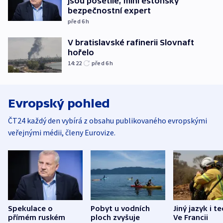
jsou pošetilé, míní estonský
bezpečnostní expert
před 6
h
V bratislavské rafinerii Slovnaft
hořelo
14:22
před 6
h
Evropský pohled
ČT24 každý den vybírá z obsahu publikovaného evropskými
veřejnými médii, členy Eurovize.
Spekulace o
Pobyt u vodních
Jiný jazyk i t
přímém ruském
ploch zvyšuje
Ve Francii