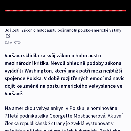
Události: Zákon o holocaustu pošramotil polsko-americké vztahy
Zdroj:
ČT24
Varšava sklidila za svůj zákon o holocaustu
mezinárodní kritiku. Nevoli ohledně podoby zákona
vyjádřil i Washington, který jinak patří mezi nejbližší
spojence Polska. V době rozjitřených emocí má navíc
dojít ke změně na postu amerického velvyslance ve
Varšavě.
Na americkou velvyslankyni v Polsku je nominována
71letá podnikatelka Georgette Mosbacherová. Aktivní
členka republikánské strany je zvyklá vystupovat v
médiích a přitahuje zájem i těch bulvárních. Praktické