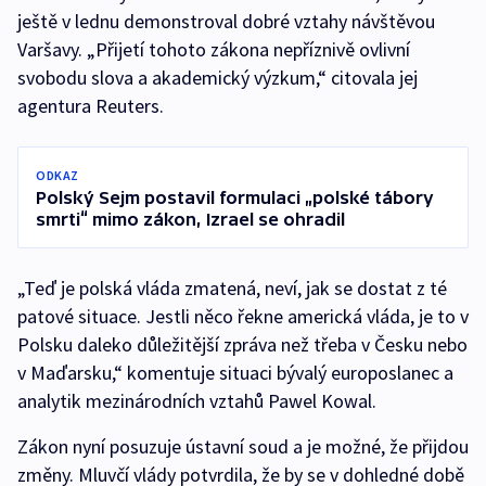
ještě v lednu demonstroval dobré vztahy návštěvou
Varšavy. „Přijetí tohoto zákona nepříznivě ovlivní
svobodu slova a akademický výzkum,“ citovala jej
agentura Reuters.
ODKAZ
Polský Sejm postavil formulaci „polské tábory
smrti“ mimo zákon, Izrael se ohradil
„Teď je polská vláda zmatená, neví, jak se dostat z té
patové situace. Jestli něco řekne americká vláda, je to v
Polsku daleko důležitější zpráva než třeba v Česku nebo
v Maďarsku,“ komentuje situaci bývalý europoslanec a
analytik mezinárodních vztahů Pawel Kowal.
Zákon nyní posuzuje ústavní soud a je možné, že přijdou
změny. Mluvčí vlády potvrdila, že by se v dohledné době