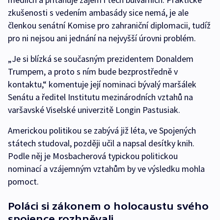
zkušenosti s vedením ambasády sice nemá, je ale
členkou senátní Komise pro zahraniční diplomacii, tudíž
pro ni nejsou ani jednání na nejvyšší úrovni problém.
„Je si blízká se současným prezidentem Donaldem
Trumpem, a proto s ním bude bezprostředně v
kontaktu,“ komentuje její nominaci bývalý maršálek
Senátu a ředitel Institutu mezinárodních vztahů na
varšavské Viselské univerzitě Longin Pastusiak.
Americkou politikou se zabývá již léta, ve Spojených
státech studoval, později učil a napsal desítky knih.
Podle něj je Mosbacherová typickou politickou
nominací a vzájemným vztahům by ve výsledku mohla
pomoct.
Poláci si zákonem o holocaustu svého
spojence rozhněvali