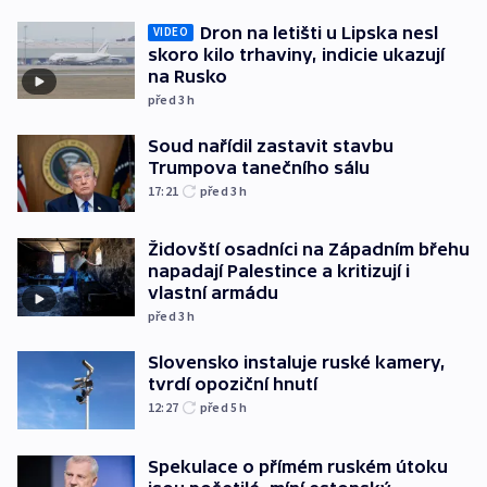
Dron na letišti u Lipska nesl
VIDEO
skoro kilo trhaviny, indicie ukazují
na Rusko
před 3
h
Soud nařídil zastavit stavbu
Trumpova tanečního sálu
17:21
před 3
h
Židovští osadníci na Západním břehu
napadají Palestince a kritizují i
vlastní armádu
před 3
h
Slovensko instaluje ruské kamery,
tvrdí opoziční hnutí
12:27
před 5
h
Spekulace o přímém ruském útoku