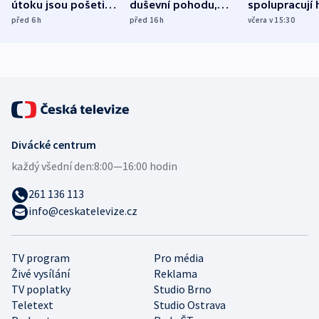
útoku jsou pošetilé,
duševní pohodu,
spolupracují h
míní estonský
ukázala
různých zemí
před 6
h
před 16
h
včera v 15:30
bezpečnostní
mezinárodní studie
expert
Divácké centrum
každý všední den:
8:00—16:00 hodin
261 136 113
info@ceskatelevize.cz
TV program
Pro média
Živé vysílání
Reklama
TV poplatky
Studio Brno
Teletext
Studio Ostrava