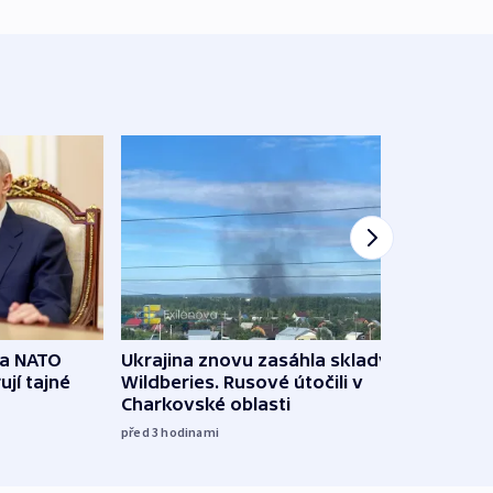
na NATO
Ukrajina znovu zasáhla sklady
VIDEO
ují tajné
Wildberies. Rusové útočili v
není 
Charkovské oblasti
před 5
před 3
hodinami