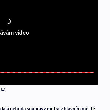
ávám video
t
ádala nehoda soupravy metra v hlavním městě