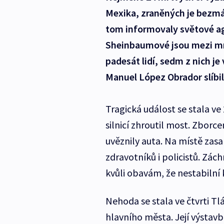
Mexika, zraněných je bezmá
tom informovaly světové ag
Sheinbaumové jsou mezi mrt
padesát lidí, sedm z nich je
Manuel López Obrador slíbi
Tragická událost se stala ve
silnicí zhroutil most. Zbor
uvěznily auta. Na místě zas
zdravotníků i policistů. Zác
kvůli obavám, že nestabilní 
Nehoda se stala ve čtvrti Tlá
hlavního města. Její výstavb