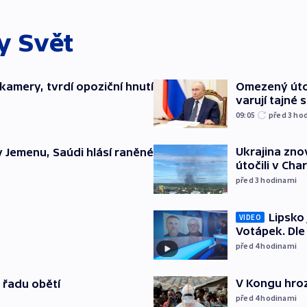
ky
Svět
kamery, tvrdí opoziční hnutí
Omezený úto
varují tajné 
09:05
před 3
ho
Ukrajina zno
v Jemenu, Saúdi hlásí raněné
útočili v Cha
před 3
hodinami
Lipsko
VIDEO
Votápek. Dle
před 4
hodinami
V Kongu hroz
 řadu obětí
před 4
hodinami