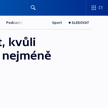
ČT
Podcasty
Sport
SLEDOVAT
, kvůli
o nejméně