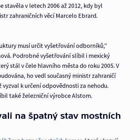
e stavěla v letech 2006 až 2012, kdy byl
str zahraničních věcí Marcelo Ebrard.
uktury musí určit vyšetřování odborníků,“
vá. Podrobné vyšetřování slíbil i mexický
rý stál v čele hlavního města do roku 2005. V
budována, ho vedl současný ministr zahraničí
ž vyzval k určení odpovědnosti za nehodu.
íbil také železniční výrobce Alstom.
ali na špatný stav mostních