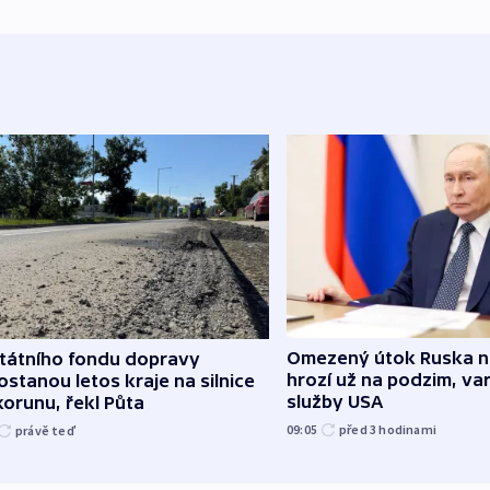
Omezený útok Ruska 
státního fondu dopravy
hrozí už na podzim, var
stanou letos kraje na silnice
služby USA
korunu, řekl Půta
09:05
před 3
hodinami
právě teď