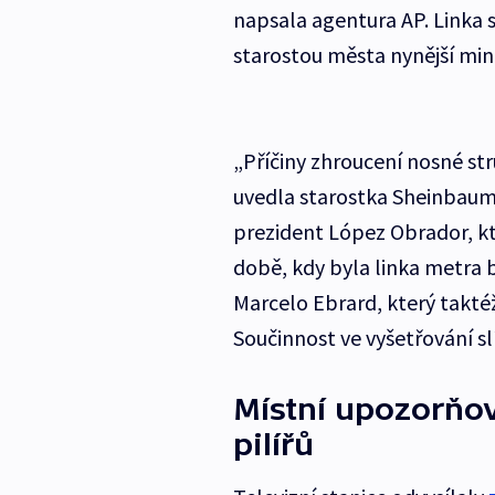
napsala agentura AP. Linka s
starostou města nynější mini
„Příčiny zhroucení nosné str
uvedla starostka Sheinbaumo
prezident López Obrador, kte
době, kdy byla linka metra 
Marcelo Ebrard, který takté
Součinnost ve vyšetřování sl
Místní upozorňov
pilířů