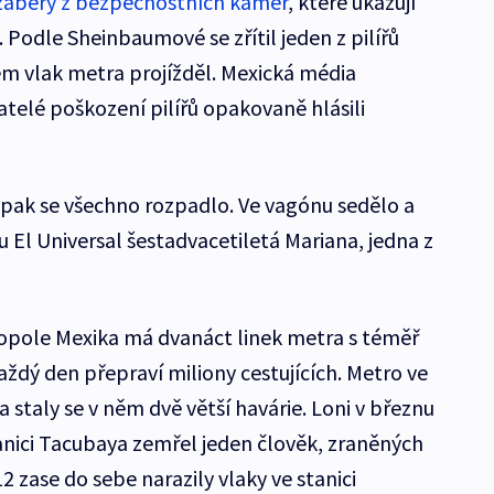
záběry z bezpečnostních kamer
, které ukazují
l. Podle Sheinbaumové se zřítil jeden z pilířů
něm vlak metra projížděl. Mexická média
atelé poškození pilířů opakovaně hlásili
a pak se všechno rozpadlo. Ve vagónu sedělo a
stu El Universal šestadvacetiletá Mariana, jedna z
opole Mexika má dvanáct linek metra s téměř
ždý den přepraví miliony cestujících. Metro ve
 staly se v něm dvě větší havárie. Loni v březnu
tanici Tacubaya zemřel jeden člověk, zraněných
12 zase do sebe narazily vlaky ve stanici