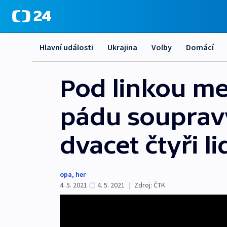
Hlavní události
Ukrajina
Volby
Domácí
Pod linkou met
pádu souprav
dvacet čtyři li
opa
,
her
4. 5. 2021
4. 5. 2021
|
Zdroj:
ČTK