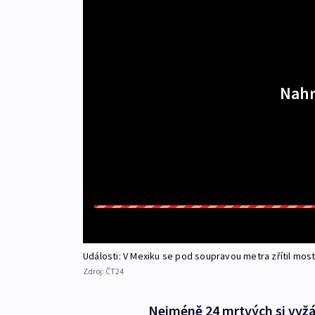
Nahr
Události: V Mexiku se pod soupravou metra zřítil mos
Zdroj:
ČT24
Nejméně 24 mrtvých si vyž