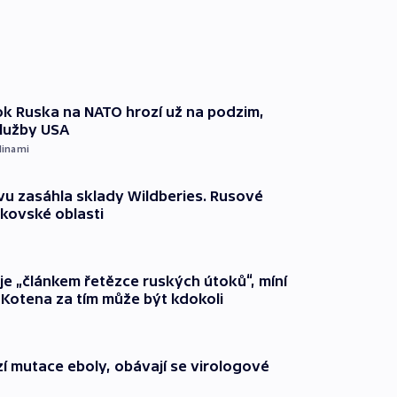
k Ruska na NATO hrozí už na podzim,
služby USA
dinami
vu zasáhla sklady Wildberies. Rusové
rkovské oblasti
 je „článkem řetězce ruských útoků“, míní
 Kotena za tím může být kdokoli
í mutace eboly, obávají se virologové