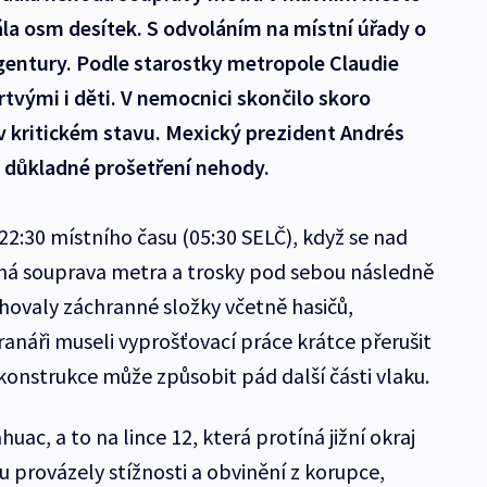
la osm desítek. S odvoláním na místní úřady o
entury. Podle starostky metropole Claudie
vými i děti. V nemocnici skončilo skoro
 v kritickém stavu. Mexický prezident Andrés
l důkladné prošetření nehody.
 22:30 místního času (05:30 SELČ), když se nad
cená souprava metra a trosky pod sebou následně
ahovaly záchranné složky včetně hasičů,
hranáři museli vyprošťovací práce krátce přerušit
konstrukce může způsobit pád další části vlaku.
huac, a to na lince 12, která protíná jižní okraj
u provázely stížnosti a obvinění z korupce,