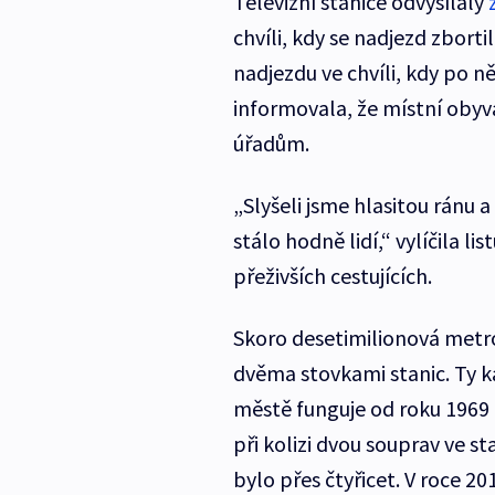
Televizní stanice odvysílaly
chvíli, kdy se nadjezd zborti
nadjezdu ve chvíli, kdy po 
informovala, že místní obyv
úřadům.
„Slyšeli jsme hlasitou ránu 
stálo hodně lidí,“ vylíčila li
přeživších cestujících.
Skoro desetimilionová metr
dvěma stovkami stanic. Ty ka
městě funguje od roku 1969 a
při kolizi dvou souprav ve s
bylo přes čtyřicet. V roce 20