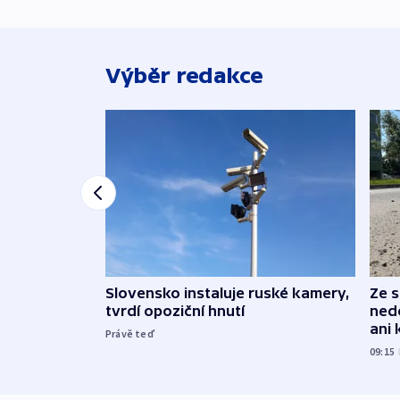
Výběr redakce
Slovensko instaluje ruské kamery,
Ze 
tvrdí opoziční hnutí
nedo
ani 
Právě teď
09:15