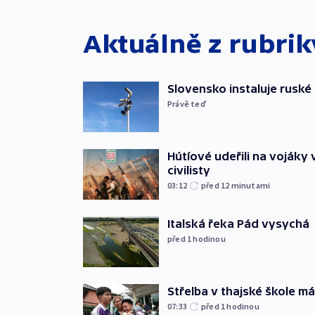
Aktuálně z rubri
Slovensko instaluje ruské 
Právě teď
Hútíové udeřili na vojáky 
civilisty
03:12
před 12
minutami
Italská řeka Pád vysychá
před 1
hodinou
Střelba v thajské škole má
07:33
před 1
hodinou