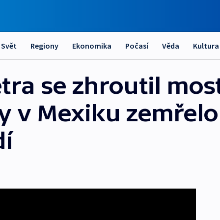
Svět
Regiony
Ekonomika
Počasí
Věda
Kultura
ra se zhroutil most
y v Mexiku zemřel
dí