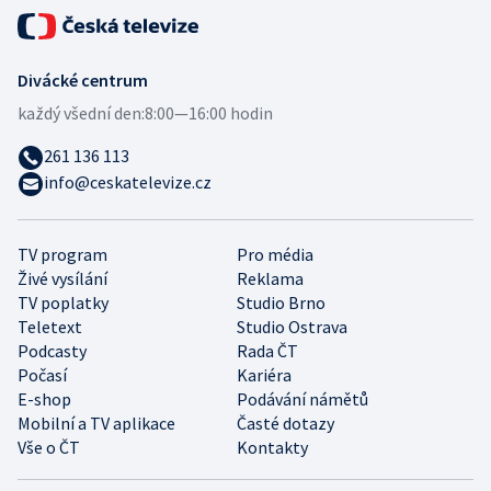
Divácké centrum
každý všední den:
8:00—16:00 hodin
261 136 113
info@ceskatelevize.cz
TV program
Pro média
Živé vysílání
Reklama
TV poplatky
Studio Brno
Teletext
Studio Ostrava
Podcasty
Rada ČT
Počasí
Kariéra
E-shop
Podávání námětů
Mobilní a TV aplikace
Časté dotazy
Vše o ČT
Kontakty