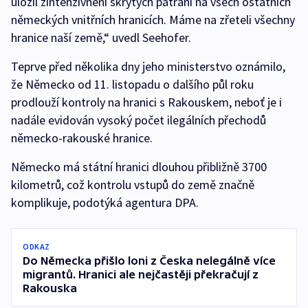
uložil zintenzivnění skrytých pátrání na všech ostatních
německých vnitřních hranicích. Máme na zřeteli všechny
hranice naší země,“ uvedl Seehofer.
Teprve před několika dny jeho ministerstvo oznámilo,
že Německo od 11. listopadu o dalšího půl roku
prodlouží kontroly na hranici s Rakouskem, neboť je i
nadále evidován vysoký počet ilegálních přechodů
německo-rakouské hranice.
Německo má státní hranici dlouhou přibližně 3700
kilometrů, což kontrolu vstupů do země značně
komplikuje, podotýká agentura DPA.
ODKAZ
Do Německa přišlo loni z Česka nelegálně více
migrantů. Hranici ale nejčastěji překračují z
Rakouska