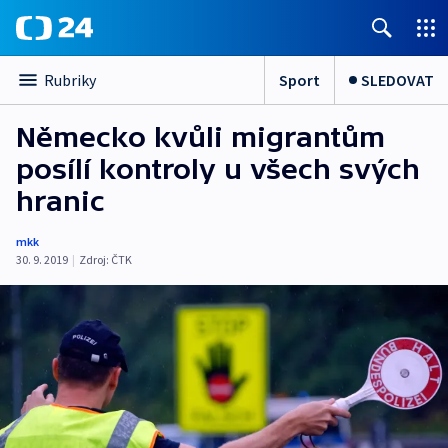
Sport
SLEDOVAT
Rubriky
Německo kvůli migrantům
posílí kontroly u všech svých
hranic
mkk
30. 9. 2019
|
Zdroj:
ČTK