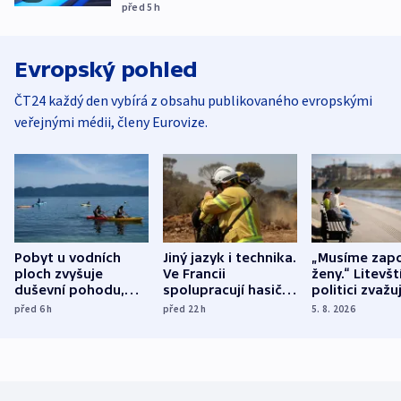
před 5
h
Evropský pohled
ČT24 každý den vybírá z obsahu publikovaného evropskými
veřejnými médii, členy Eurovize.
Pobyt u vodních
Jiný jazyk i technika.
„Musíme zapo
ploch zvyšuje
Ve Francii
ženy.“ Litevšt
duševní pohodu,
spolupracují hasiči z
politici zvažuj
ukázala
různých zemí
dohodu o
před 6
h
před 22
h
5. 8. 2026
mezinárodní studie
demografii