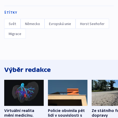
ŠTÍTKY
Svět
Německo
Evropská unie
Horst Seehofer
Migrace
Výběr redakce
Virtuální realita
Policie obvinila pět
Ze státního 
mění medicínu.
lidí v souvislosti s
dopravy