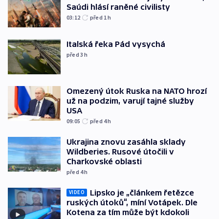
Saúdi hlásí raněné civilisty
03:12
před 1
h
Italská řeka Pád vysychá
před 3
h
Omezený útok Ruska na NATO hrozí
už na podzim, varují tajné služby
USA
09:05
před 4
h
Ukrajina znovu zasáhla sklady
Wildberies. Rusové útočili v
Charkovské oblasti
před 4
h
Lipsko je „článkem řetězce
VIDEO
ruských útoků“, míní Votápek. Dle
Kotena za tím může být kdokoli