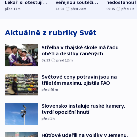
Lékaři si otestují
veřejnou soutěží
nedostanou l
každý řez, říká
Správy železnic
kraje na silni
před 17
m
13:08
před 20
m
09:15
před 1
h
český expert
korunu, řekl 
Aktuálně z rubriky
Svět
Střelba v thajské škole má řadu
obětí a desítky raněných
07:33
před 12
m
Světové ceny potravin jsou na
tříletém maximu, zjistila FAO
před 46
m
Slovensko instaluje ruské kamery,
tvrdí opoziční hnutí
před 1
h
Hútíové udeřili na vojáky v Jemenu,