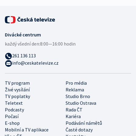
Divácké centrum
každý všední den:
8:00—16:00 hodin
261 136 113
info@ceskatelevize.cz
TV program
Pro média
Živé vysílání
Reklama
TV poplatky
Studio Brno
Teletext
Studio Ostrava
Podcasty
Rada ČT
Počasí
Kariéra
E-shop
Podávání námětů
Mobilní a TV aplikace
Časté dotazy