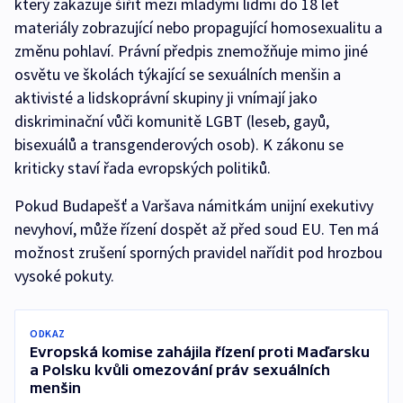
který zakazuje šířit mezi mladými lidmi do 18 let
materiály zobrazující nebo propagující homosexualitu a
změnu pohlaví. Právní předpis znemožňuje mimo jiné
osvětu ve školách týkající se sexuálních menšin a
aktivisté a lidskoprávní skupiny ji vnímají jako
diskriminační vůči komunitě LGBT (leseb, gayů,
bisexuálů a transgenderových osob). K zákonu se
kriticky staví řada evropských politiků.
Pokud Budapešť a Varšava námitkám unijní exekutivy
nevyhoví, může řízení dospět až před soud EU. Ten má
možnost zrušení sporných pravidel nařídit pod hrozbou
vysoké pokuty.
ODKAZ
Evropská komise zahájila řízení proti Maďarsku
a Polsku kvůli omezování práv sexuálních
menšin