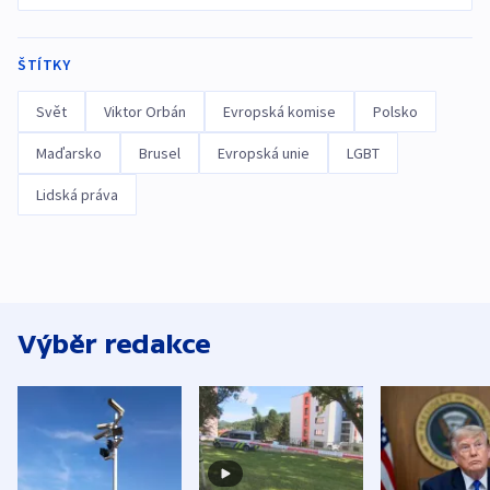
ŠTÍTKY
Svět
Viktor Orbán
Evropská komise
Polsko
Maďarsko
Brusel
Evropská unie
LGBT
Lidská práva
Výběr redakce