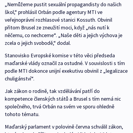
„Nemůžeme pustit sexuální propagandisty do našich
škol,“ prohlásil Orbán podle agentury MTI ve
veřejnoprávní rozhlasové stanici Kossuth. Obvinil
přitom Brusel ze zneužití moci, když „nás nutí k
něčemu, co nechceme“. „Naše děti a jejich výchova je
zcela o jejich svobodě,“ dodal.
Stanovisko Evropské komise v této věci předseda
maďarské vlády označil za ostudné. V souvislosti s tím
podle MTI dokonce unijní exekutivu obvinil z „legalizace
chuligánství“.
Jak zákon o rodině, tak vzdělávání patří do
kompetence členských států a Brusel s tím nemá nic
společného, trvá Orbán na svém ve sporu ohledně
tohoto tématu.
Maďarský parlament v polovině června schválil zákon,