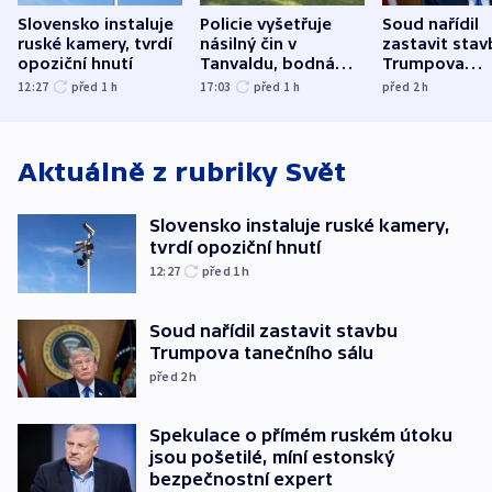
Slovensko instaluje
Policie vyšetřuje
Soud nařídil
ruské kamery, tvrdí
násilný čin v
zastavit stav
opoziční hnutí
Tanvaldu, bodná
Trumpova
zranění při něm
tanečního sá
12:27
před 1
h
17:03
před 1
h
před 2
h
utrpěli tři lidé
Aktuálně z rubriky
Svět
Slovensko instaluje ruské kamery,
tvrdí opoziční hnutí
12:27
před 1
h
Soud nařídil zastavit stavbu
Trumpova tanečního sálu
před 2
h
Spekulace o přímém ruském útoku
jsou pošetilé, míní estonský
bezpečnostní expert