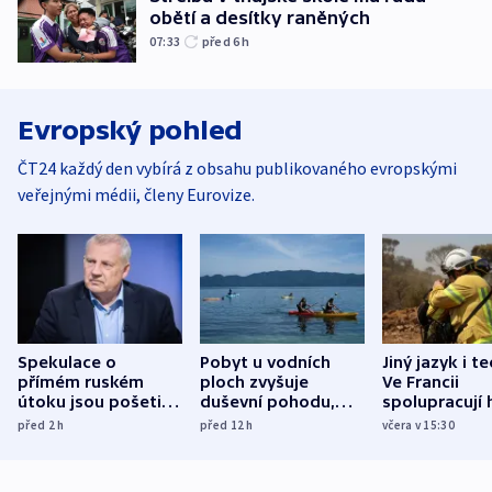
obětí a desítky raněných
07:33
před 6
h
Evropský pohled
ČT24 každý den vybírá z obsahu publikovaného evropskými
veřejnými médii, členy Eurovize.
Spekulace o
Pobyt u vodních
Jiný jazyk i t
přímém ruském
ploch zvyšuje
Ve Francii
útoku jsou pošetilé,
duševní pohodu,
spolupracují h
míní estonský
ukázala
různých zemí
před 2
h
před 12
h
včera v 15:30
bezpečnostní
mezinárodní studie
expert