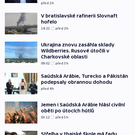
před 2
h
V bratislavské rafinerii Slovnaft
hořelo
14:22
před 2
h
Ukrajina znovu zasáhla sklady
Wildberries. Rusové útočili v
Charkovské oblasti
09:02
před 3
h
Saúdská Arábie, Turecko a Pákistán
podepsaly obrannou dohodu
před 4
h
Jemen i Saúdská Arábie hlásí civilní
oběti po útocích hútíů
03:12
před 5
h
Střelba v thajské škole má řadu