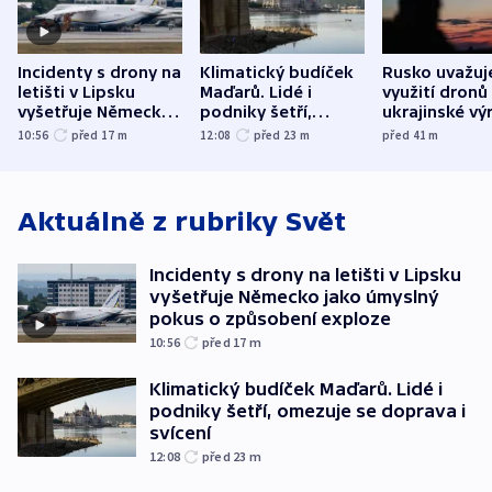
Incidenty s drony na
Klimatický budíček
Rusko uvažuj
letišti v Lipsku
Maďarů. Lidé i
využití dronů
vyšetřuje Německo
podniky šetří,
ukrajinské vý
jako úmyslný pokus
omezuje se doprava
útokům v Pob
10:56
před 17
m
12:08
před 23
m
před 41
m
o způsobení
i svícení
tvrdí Litva
exploze
Aktuálně z rubriky
Svět
Incidenty s drony na letišti v Lipsku
vyšetřuje Německo jako úmyslný
pokus o způsobení exploze
10:56
před 17
m
Klimatický budíček Maďarů. Lidé i
podniky šetří, omezuje se doprava i
svícení
12:08
před 23
m