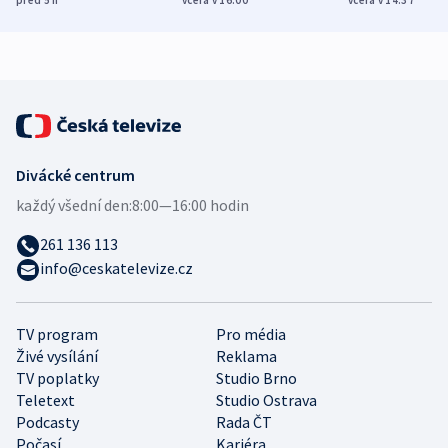
demografii
Ruska
Divácké centrum
každý všední den:
8:00—16:00 hodin
261 136 113
info@ceskatelevize.cz
TV program
Pro média
Živé vysílání
Reklama
TV poplatky
Studio Brno
Teletext
Studio Ostrava
Podcasty
Rada ČT
Počasí
Kariéra