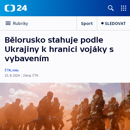
Sport
SLEDOVAT
Rubriky
Bělorusko stahuje podle
Ukrajiny k hranici vojáky s
vybavením
ČTK
,
mlu
25. 8. 2024
|
Zdroj:
ČTK