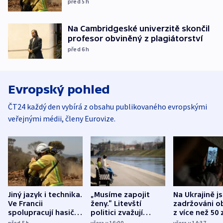
před 5
h
Na Cambridgeské univerzitě skončil
profesor obviněný z plagiátorství
před 6
h
Evropský pohled
ČT24 každý den vybírá z obsahu publikovaného evropskými
veřejnými médii, členy Eurovize.
Jiný jazyk i technika.
„Musíme zapojit
Na Ukrajině j
Ve Francii
ženy.“ Litevští
zadržováni o
spolupracují hasiči z
politici zvažují
z více než 50 
různých zemí
dohodu o
Bojovali na s
před 5
h
včera v 16:00
včera v 14:37