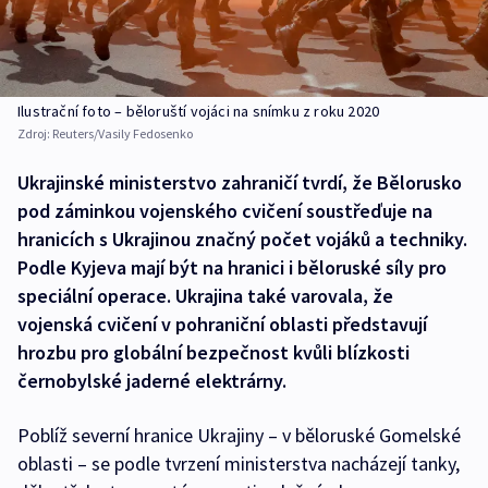
Ilustrační foto – běloruští vojáci na snímku z roku 2020
Zdroj:
Reuters/Vasily Fedosenko
Ukrajinské ministerstvo zahraničí tvrdí, že Bělorusko
pod záminkou vojenského cvičení soustřeďuje na
hranicích s Ukrajinou značný počet vojáků a techniky.
Podle Kyjeva mají být na hranici i běloruské síly pro
speciální operace. Ukrajina také varovala, že
vojenská cvičení v pohraniční oblasti představují
hrozbu pro globální bezpečnost kvůli blízkosti
černobylské jaderné elektrárny.
Poblíž severní hranice Ukrajiny – v běloruské Gomelské
oblasti – se podle tvrzení ministerstva nacházejí tanky,