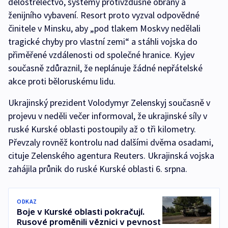
dělostřelectvo, systémy protivzdušné obrany a
ženijního vybavení. Resort proto vyzval odpovědné
činitele v Minsku, aby „pod tlakem Moskvy nedělali
tragické chyby pro vlastní zemi“ a stáhli vojska do
přiměřené vzdálenosti od společné hranice. Kyjev
současně zdůraznil, že neplánuje žádné nepřátelské
akce proti běloruskému lidu.
Ukrajinský prezident Volodymyr Zelenskyj současně v
projevu v neděli večer informoval, že ukrajinské síly v
ruské Kurské oblasti postoupily až o tři kilometry.
Převzaly rovněž kontrolu nad dalšími dvěma osadami,
cituje Zelenského agentura Reuters. Ukrajinská vojska
zahájila průnik do ruské Kurské oblasti 6. srpna.
ODKAZ
Boje v Kurské oblasti pokračují.
Rusové proměnili věznici v pevnost