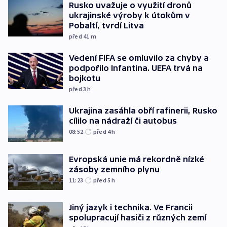
Rusko uvažuje o využití dronů
ukrajinské výroby k útokům v
Pobaltí, tvrdí Litva
před 41
m
Vedení FIFA se omluvilo za chyby a
podpořilo Infantina. UEFA trvá na
bojkotu
před 3
h
Ukrajina zasáhla obří rafinerii, Rusko
cílilo na nádraží či autobus
08:52
před 4
h
Evropská unie má rekordně nízké
zásoby zemního plynu
11:23
před 5
h
Jiný jazyk i technika. Ve Francii
spolupracují hasiči z různých zemí