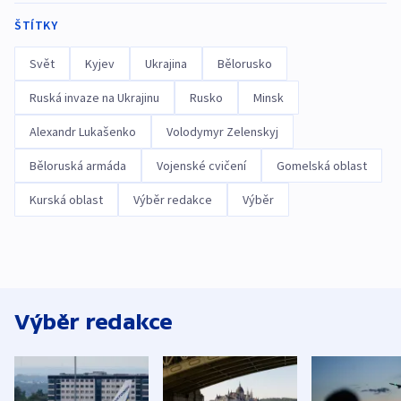
ŠTÍTKY
Svět
Kyjev
Ukrajina
Bělorusko
Ruská invaze na Ukrajinu
Rusko
Minsk
Alexandr Lukašenko
Volodymyr Zelenskyj
Běloruská armáda
Vojenské cvičení
Gomelská oblast
Kurská oblast
Výběr redakce
Výběr
Výběr redakce