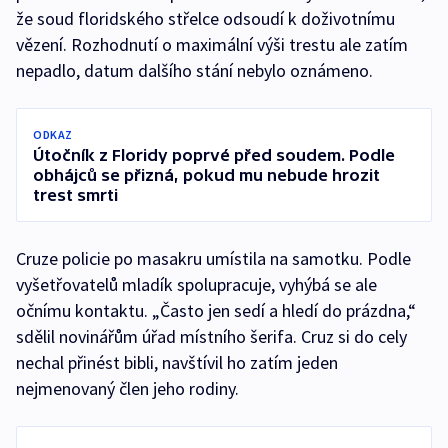
že soud floridského střelce odsoudí k doživotnímu
vězení. Rozhodnutí o maximální výši trestu ale zatím
nepadlo, datum dalšího stání nebylo oznámeno.
ODKAZ
Útočník z Floridy poprvé před soudem. Podle
obhájců se přizná, pokud mu nebude hrozit
trest smrti
Cruze policie po masakru umístila na samotku. Podle
vyšetřovatelů mladík spolupracuje, vyhýbá se ale
očnímu kontaktu. „Často jen sedí a hledí do prázdna,“
sdělil novinářům úřad místního šerifa. Cruz si do cely
nechal přinést bibli, navštívil ho zatím jeden
nejmenovaný člen jeho rodiny.