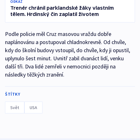
ODKAZ
Trenér chránil parklandské žáky vlastním
tělem. Hrdinský čin zaplatil životem
Podle policie měl Cruz masovou vraždu dobře
naplánovánu a postupoval chladnokrevně. Od chvíle,
kdy do školní budovy vstoupil, do chvíle, kdy ji opustil,
uplynulo šest minut. Uvnitř zabil dvanáct lidí, venku
další tři. Dva lidé zemřeli v nemocnici později na
následky těžkých zranění.
ŠTÍTKY
Svět
USA