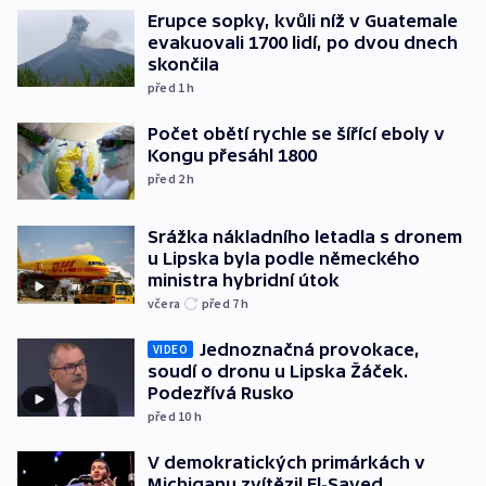
Erupce sopky, kvůli níž v Guatemale
evakuovali 1700 lidí, po dvou dnech
skončila
před 1
h
Počet obětí rychle se šířící eboly v
Kongu přesáhl 1800
před 2
h
Srážka nákladního letadla s dronem
u Lipska byla podle německého
ministra hybridní útok
včera
před 7
h
Jednoznačná provokace,
VIDEO
soudí o dronu u Lipska Žáček.
Podezřívá Rusko
před 10
h
V demokratických primárkách v
Michiganu zvítězil El-Sayed