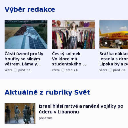
Výběr redakce
Částí území prošly
Český snímek
Srážka nákla
bouřky se silným
Volklore má
letadla s dr
větrem. Lámaly
studentského
Lipska byla p
stromy a poničily
Oscara, zabojuje o
německého mi
včera
před 7
h
včera
před 7
h
včera
před 7
h
střechu
cenu za krátký film
hybridní útok
Aktuálně z rubriky
Svět
Izrael hlásí mrtvé a raněné vojáky po
úderu v Libanonu
před 9
m