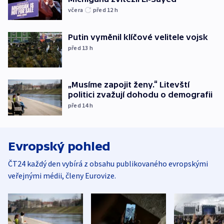
včera
před 12
h
Putin vyměnil klíčové velitele vojsk
před 13
h
„Musíme zapojit ženy.“ Litevští
politici zvažují dohodu o demografii
před 14
h
Evropský pohled
ČT24 každý den vybírá z obsahu publikovaného evropskými
veřejnými médii, členy Eurovize.