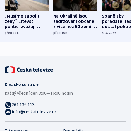
„Musíme zapojit
Na Ukrajině jsou
Španělský
ženy.“ Litevští
zadržováni občané
pořadatel fes
politici zvažují
z více než 50 zemí.
dostal pokut
dohodu o
Bojovali na straně
nekalé prakti
před 14
h
před 15
h
4. 8. 2026
demografii
Ruska
Divácké centrum
každý všední den:
8:00—16:00 hodin
261 136 113
info@ceskatelevize.cz
TV program
Pro média