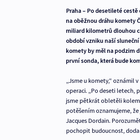
Praha – Po desetileté cestě
na oběžnou dráhu komety Č
miliard kilometrů dlouhou
období vzniku naší sluneční
komety by měl na podzim dol
první sonda, která bude ko
„Jsme u komety,“ oznámil v 1
operaci. „Po deseti letech, 
jsme pětkrát obletěli kolem 
potěšením oznamujeme, že j
Jacques Dordain. Porozumět 
pochopit budoucnost, dodal 