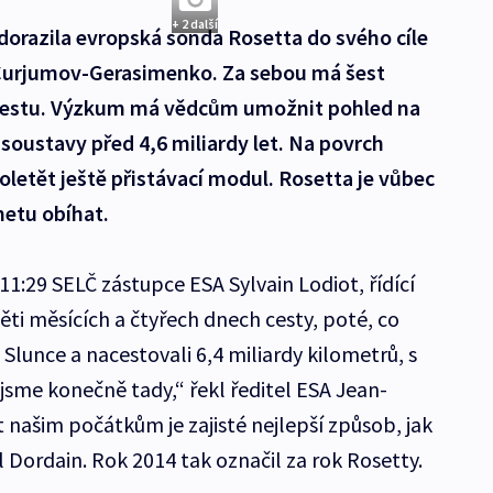
+ 2 další
 dorazila evropská sonda Rosetta do svého cíle
urjumov-Gerasimenko. Za sebou má šest
 cestu. Výzkum má vědcům umožnit pohled na
 soustavy před 4,6 miliardy let. Na povrch
etět ještě přistávací modul. Rosetta je vůbec
metu obíhat.
1:29 SELČ zástupce ESA Sylvain Lodiot, řídící
pěti měsících a čtyřech dnech cesty, poté, co
Slunce a nacestovali 6,4 miliardy kilometrů, s
sme konečně tady,“ řekl ředitel ESA Jean-
našim počátkům je zajisté nejlepší způsob, jak
Dordain. Rok 2014 tak označil za rok Rosetty.