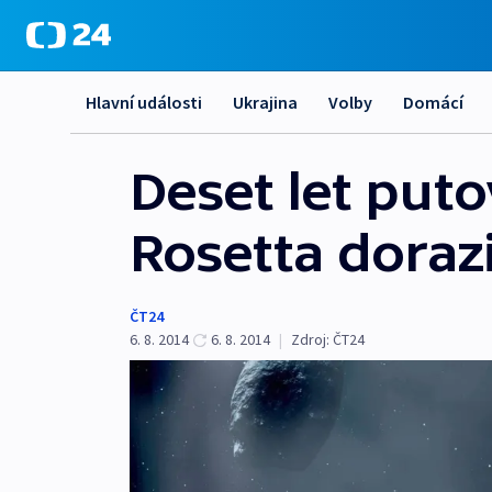
Hlavní události
Ukrajina
Volby
Domácí
Deset let put
Rosetta doraz
ČT24
6. 8. 2014
6. 8. 2014
|
Zdroj:
ČT24