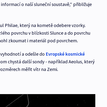
formací o naší sluneční soustavě,“ přibližuje
l Philae, který na kometě odebere vzorky.
ého povrchu v blízkosti Slunce a do povrchu
mohl zkoumat i materiál pod povrchem.
 vyhodnotí a odešle do
Evropské kosmické
tom chystá další sondy - například Aeolus, který
rozměrech měřit vítr na Zemi.