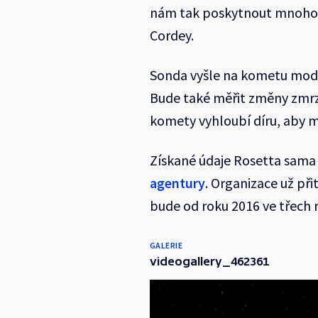
nám tak poskytnout mnoho in
Cordey.
Sonda vyšle na kometu modu
Bude také měřit změny zmrzl
komety vyhloubí díru, aby 
Získané údaje Rosetta sama
agentury
. Organizace už při
bude od roku 2016 ve třech 
GALERIE
videogallery_462361