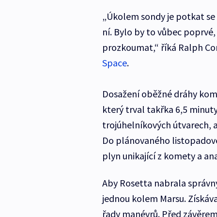
„Úkolem sondy je potkat se
ní. Bylo by to vůbec poprvé,
prozkoumat,“ říká Ralph Co
Space
.
Dosažení oběžné dráhy komet
který trval takřka 6,5 minu
trojúhelníkových útvarech, 
Do plánovaného listopadov
plyn unikající z komety a anal
Aby Rosetta nabrala správný
jednou kolem Marsu. Získáv
řady manévrů. Před závěrem 