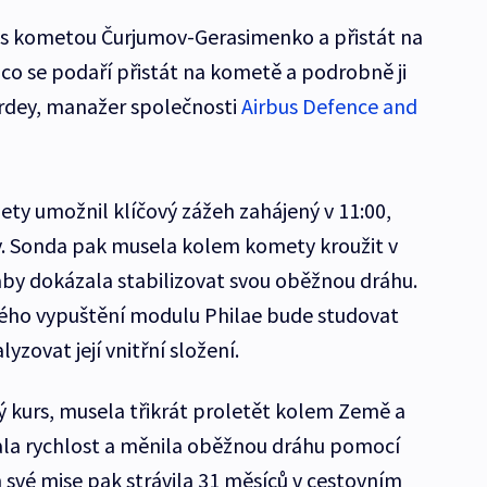
 s kometou Čurjumov-Gerasimenko a přistát na
 co se podaří přistát na kometě a podrobně ji
rdey, manažer společnosti
Airbus Defence and
y umožnil klíčový zážeh zahájený v 11:00,
ty. Sonda pak musela kolem komety kroužit v
aby dokázala stabilizovat svou oběžnou dráhu.
ého vypuštění modulu Philae bude studovat
yzovat její vnitřní složení.
 kurs, musela třikrát proletět kolem Země a
ala rychlost a měnila oběžnou dráhu pomocí
své mise pak strávila 31 měsíců v cestovním