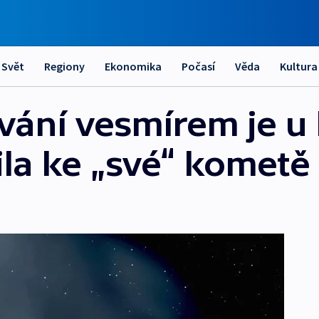
Svět
Regiony
Ekonomika
Počasí
Věda
Kultura
ování vesmírem je u
ila ke „své“ kometě