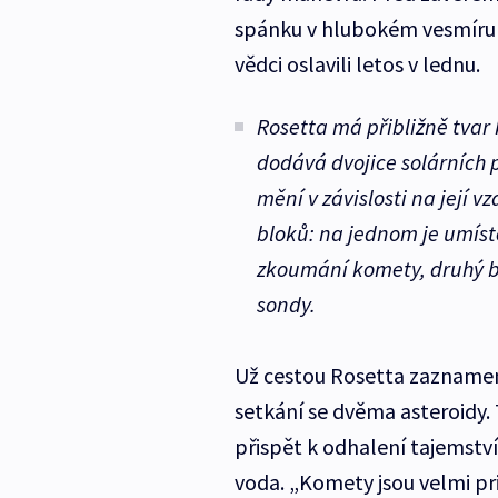
spánku v hlubokém vesmíru 8
vědci oslavili letos v lednu.
Rosetta má přibližně tvar k
dodává dvojice solárních 
mění v závislosti na její 
bloků: na jednom je umíst
zkoumání komety, druhý b
sondy.
Už cestou Rosetta zaznamen
setkání se dvěma asteroidy. 
přispět k odhalení tajemství
voda. „Komety jsou velmi pri