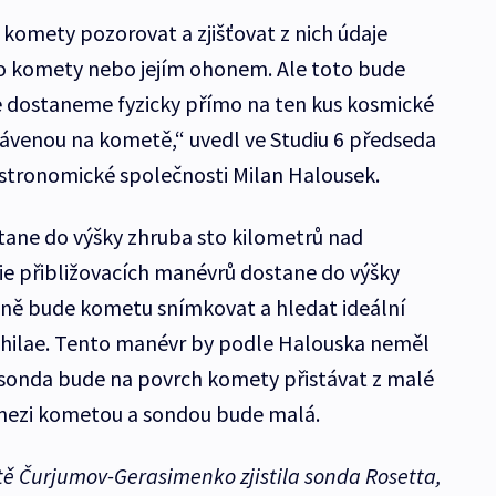
 komety pozorovat a zjišťovat z nich údaje
o komety nebo jejím ohonem. Ale toto bude
e dostaneme fyzicky přímo na ten kus kosmické
ávenou na kometě,“ uvedl ve Studiu 6 předseda
astronomické společnosti Milan Halousek.
tane do výšky zhruba sto kilometrů nad
ie přibližovacích manévrů dostane do výšky
dně bude kometu snímkovat a hledat ideální
Philae. Tento manévr by podle Halouska neměl
že sonda bude na povrch komety přistávat z malé
t mezi kometou a sondou bude malá.
ě Čurjumov-Gerasimenko zjistila sonda Rosetta,