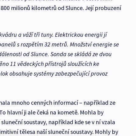
00 milionů kilometrů od Slunce. Její probuzení
vádru a váží tři tuny. Elektrickou energii jí
panelů s rozpětím 32 metrů. Množství energie se
vzdálenosti od Slunce. Sonda se skládá ze dvou
ěno 11 vědeckých přístrojů sloužících ke
lok obsahuje systémy zabezpečující provoz
ala mnoho cenných informací – například ze
To hlavní ji ale čeká na kometě. Mohla by
 sluneční soustavy, například kde se v ní vzala
mitivní tělesa naší sluneční soustavy. Mohly by