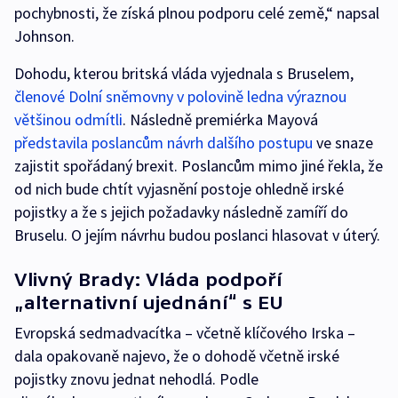
pochybnosti, že získá plnou podporu celé země,“ napsal
Johnson.
Dohodu, kterou britská vláda vyjednala s Bruselem,
členové Dolní sněmovny v polovině ledna výraznou
většinou odmítli
. Následně premiérka Mayová
představila poslancům návrh dalšího postupu
ve snaze
zajistit spořádaný brexit. Poslancům mimo jiné řekla, že
od nich bude chtít vyjasnění postoje ohledně irské
pojistky a že s jejich požadavky následně zamíří do
Bruselu. O jejím návrhu budou poslanci hlasovat v úterý.
Vlivný Brady: Vláda podpoří
„alternativní ujednání“ s EU
Evropská sedmadvacítka – včetně klíčového Irska –
dala opakovaně najevo, že o dohodě včetně irské
pojistky znovu jednat nehodlá. Podle