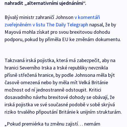
nahradit „alternativními ujednáními“.
Bývalý ministr zahraničí Johnson
v komentáři
zveřejněném v listu The Daily Telegraph
napsal, že by
Mayová mohla získat pro svou brexitovou dohodu
podporu, pokud by přiměla EU ke změnám dokumentu.
Takzvaná irská pojistka, která má zabezpečit, aby na
hranici Severního Irska a Irské republiky nevznikla
přísně střežená hranice, by podle Johnsona měla být
časově omezená nebo by měla mít Velká Británie
možnost od ní jednostranně odstoupit. Kritici
dosavadního návrhu brexitové dohody se obávají, že
irská pojistka ve své současné podobě v sobě skrývá
riziko trvalého připoutání Británie k unijním strukturám.
„Pokud premiérka tu změnu zajistí… nemám