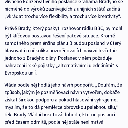
vlivného konzervativního poslance Grahama Bradyho se
nicméně do výroků zaznívajících z unijních států začíná
„vkrádat trochu více flexibility a trochu více kreativity“.
Právě Brady, který poskytl rozhovor rádiu BBC, by mohl
být klíčovou postavou řešení patové situace. Kromě
samotného premiérčina plánu B budou poslanci v úterý
hlasovat i o několika pozměňovacích návrzích včetně
jednoho z Bradyho dílny. Poslanec v něm požaduje
nahrazení irské pojistky „alternativními ujednáními“ s
Evropskou unií.
Vláda podle něj hodlá jeho návrh podpořit. „Doufám, že
způsob, jakým je pozměňovací návrh vytvořen, dokáže
získat širokou podporu a pokud hlasování vyhrajeme,
myslím, že to dá premiérce obrovskou palebnou sílu,“
řekl Brady. Vládní brexitová dohoda, kterou poslanci
před časem odmítli, podle něj stále není mrtvá.