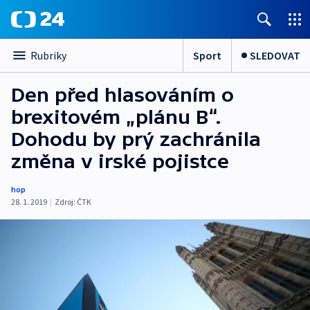
Sport
SLEDOVAT
Rubriky
Den před hlasováním o
brexitovém „plánu B“.
Dohodu by prý zachránila
změna v irské pojistce
hop
28. 1. 2019
|
Zdroj:
ČTK