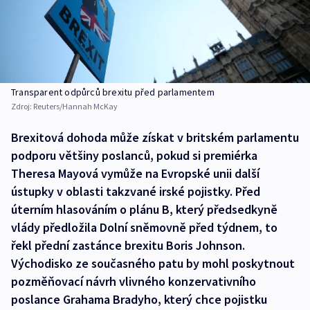
Transparent odpůrců brexitu před parlamentem
Zdroj:
Reuters/Hannah McKay
Brexitová dohoda může získat v britském parlamentu
podporu většiny poslanců, pokud si premiérka
Theresa Mayová vymůže na Evropské unii další
ústupky v oblasti takzvané irské pojistky. Před
úterním hlasováním o plánu B, který předsedkyně
vlády předložila Dolní sněmovně před týdnem, to
řekl přední zastánce brexitu Boris Johnson.
Východisko ze současného patu by mohl poskytnout
pozměňovací návrh vlivného konzervativního
poslance Grahama Bradyho, který chce pojistku