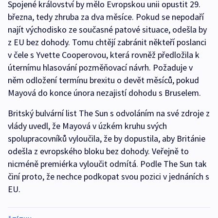
Spojené království by mělo Evropskou unii opustit 29.
března, tedy zhruba za dva měsíce. Pokud se nepodaří
najít východisko ze současné patové situace, odešla by
z EU bez dohody. Tomu chtějí zabránit někteří poslanci
v čele s Yvette Cooperovou, která rovněž předložila k
úternímu hlasování pozměňovací návrh. Požaduje v
něm odložení termínu brexitu o devět měsíců, pokud
Mayová do konce února nezajistí dohodu s Bruselem.
Britský bulvární list The Sun s odvoláním na své zdroje z
vlády uvedl, že Mayová v úzkém kruhu svých
spolupracovníků vyloučila, že by dopustila, aby Británie
odešla z evropského bloku bez dohody. Veřejně to
nicméně premiérka vyloučit odmítá. Podle The Sun tak
činí proto, že nechce podkopat svou pozici v jednáních s
EU.