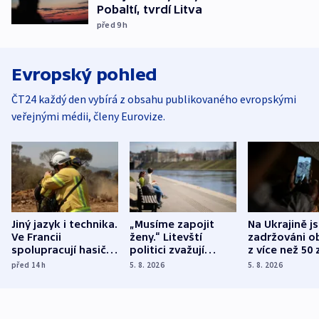
Pobaltí, tvrdí Litva
před 9
h
Evropský pohled
ČT24 každý den vybírá z obsahu publikovaného evropskými
veřejnými médii, členy Eurovize.
Jiný jazyk i technika.
„Musíme zapojit
Na Ukrajině j
Ve Francii
ženy.“ Litevští
zadržováni o
spolupracují hasiči z
politici zvažují
z více než 50 
různých zemí
dohodu o
Bojovali na s
před 14
h
5. 8. 2026
5. 8. 2026
demografii
Ruska