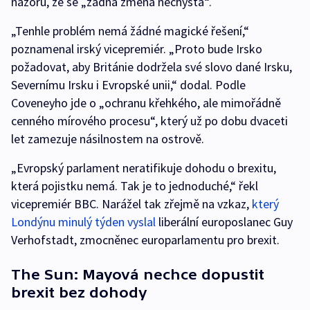
názoru, že se „žádná změna nechystá“.
„Tenhle problém nemá žádné magické řešení,“
poznamenal irský vicepremiér. „Proto bude Irsko
požadovat, aby Británie dodržela své slovo dané Irsku,
Severnímu Irsku i Evropské unii,“ dodal. Podle
Coveneyho jde o „ochranu křehkého, ale mimořádně
cenného mírového procesu“, který už po dobu dvaceti
let zamezuje násilnostem na ostrově.
„Evropský parlament neratifikuje dohodu o brexitu,
která pojistku nemá. Tak je to jednoduché,“ řekl
vicepremiér BBC. Narážel tak zřejmě na vzkaz,
který
Londýnu minulý týden vyslal
liberální europoslanec Guy
Verhofstadt, zmocněnec europarlamentu pro brexit.
The Sun: Mayová nechce dopustit
brexit bez dohody