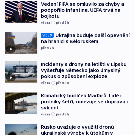
Vedení FIFA se omluvilo za chyby a
podpořilo Infantina. UEFA trvá na
bojkotu
včera
před 7
h
Ukrajina buduje další opevnění
VIDEO
na hranici s Běloruskem
před 7
h
Incidenty s drony na letišti v Lipsku
vyšetřuje Německo jako úmyslný
pokus o způsobení exploze
včera
před 8
h
Klimatický budíček Maďarů. Lidé i
podniky šetří, omezuje se doprava i
svícení
včera
před 8
h
Rusko uvažuje o využití dronů
ukrajinské výroby k útokům v