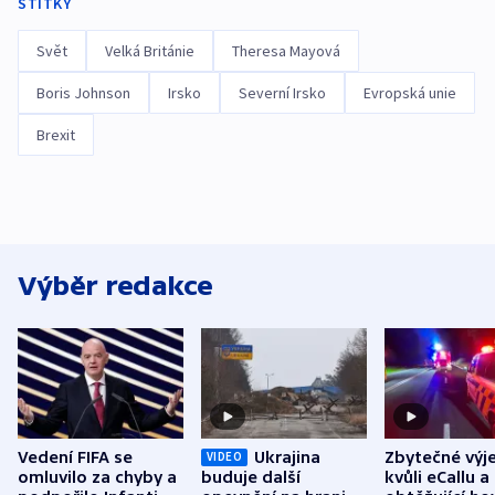
ŠTÍTKY
Svět
Velká Británie
Theresa Mayová
Boris Johnson
Irsko
Severní Irsko
Evropská unie
Brexit
Výběr redakce
Vedení FIFA se
Ukrajina
Zbytečné výj
VIDEO
omluvilo za chyby a
buduje další
kvůli eCallu a