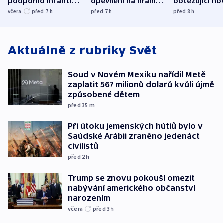
podpořilo Infantina.
opevnění na hranici
obtěžující ho
UEFA trvá na
s Běloruskem
zdržují záchr
včera
před 7
h
před 7
h
před 8
h
bojkotu
Aktuálně z rubriky
Svět
Soud v Novém Mexiku nařídil Metě
zaplatit 567 milionů dolarů kvůli újmě
způsobené dětem
před 35
m
Při útoku jemenských hútiů bylo v
Saúdské Arábii zraněno jedenáct
civilistů
před 2
h
Trump se znovu pokouší omezit
nabývání amerického občanství
narozením
včera
před 3
h