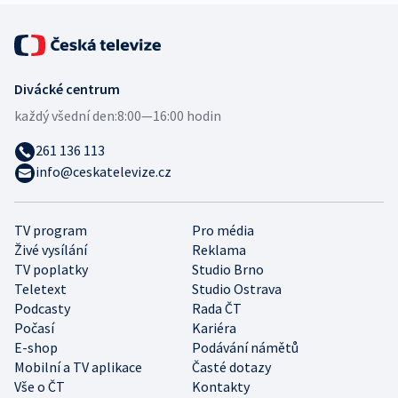
Divácké centrum
každý všední den:
8:00—16:00 hodin
261 136 113
info@ceskatelevize.cz
TV program
Pro média
Živé vysílání
Reklama
TV poplatky
Studio Brno
Teletext
Studio Ostrava
Podcasty
Rada ČT
Počasí
Kariéra
E-shop
Podávání námětů
Mobilní a TV aplikace
Časté dotazy
Vše o ČT
Kontakty