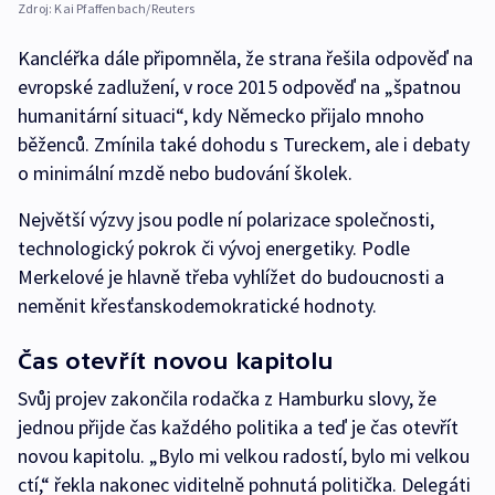
Zdroj:
Kai Pfaffenbach/Reuters
Kancléřka dále připomněla, že strana řešila odpověď na
evropské zadlužení, v roce 2015 odpověď na „špatnou
humanitární situaci“, kdy Německo přijalo mnoho
běženců. Zmínila také dohodu s Tureckem, ale i debaty
o minimální mzdě nebo budování školek.
Největší výzvy jsou podle ní polarizace společnosti,
technologický pokrok či vývoj energetiky. Podle
Merkelové je hlavně třeba vyhlížet do budoucnosti a
neměnit křesťanskodemokratické hodnoty.
Čas otevřít novou kapitolu
Svůj projev zakončila rodačka z Hamburku slovy, že
jednou přijde čas každého politika a teď je čas otevřít
novou kapitolu. „Bylo mi velkou radostí, bylo mi velkou
ctí,“ řekla nakonec viditelně pohnutá politička. Delegáti