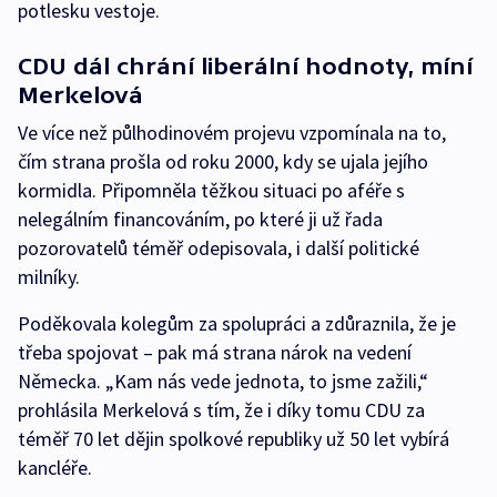
potlesku vestoje.
CDU dál chrání liberální hodnoty, míní
Merkelová
Ve více než půlhodinovém projevu vzpomínala na to,
čím strana prošla od roku 2000, kdy se ujala jejího
kormidla. Připomněla těžkou situaci po aféře s
nelegálním financováním, po které ji už řada
pozorovatelů téměř odepisovala, i další politické
milníky.
Poděkovala kolegům za spolupráci a zdůraznila, že je
třeba spojovat – pak má strana nárok na vedení
Německa. „Kam nás vede jednota, to jsme zažili,“
prohlásila Merkelová s tím, že i díky tomu CDU za
téměř 70 let dějin spolkové republiky už 50 let vybírá
kancléře.