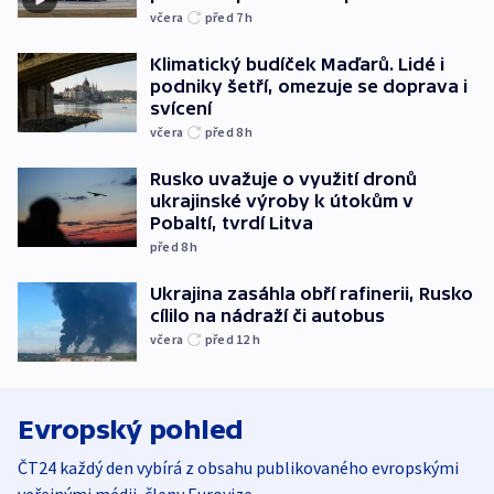
včera
před 7
h
Klimatický budíček Maďarů. Lidé i
podniky šetří, omezuje se doprava i
svícení
včera
před 8
h
Rusko uvažuje o využití dronů
ukrajinské výroby k útokům v
Pobaltí, tvrdí Litva
před 8
h
Ukrajina zasáhla obří rafinerii, Rusko
cílilo na nádraží či autobus
včera
před 12
h
Evropský pohled
ČT24 každý den vybírá z obsahu publikovaného evropskými
veřejnými médii, členy Eurovize.