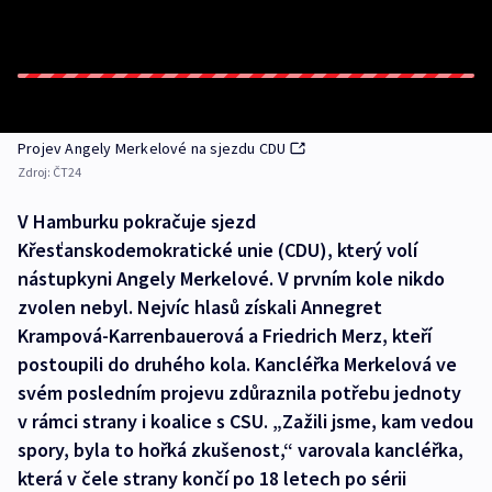
Projev Angely Merkelové na sjezdu CDU
Zdroj:
ČT24
V Hamburku pokračuje sjezd
Křesťanskodemokratické unie (CDU), který volí
nástupkyni Angely Merkelové. V prvním kole nikdo
zvolen nebyl. Nejvíc hlasů získali Annegret
Krampová-Karrenbauerová a Friedrich Merz, kteří
postoupili do druhého kola. Kancléřka Merkelová ve
svém posledním projevu zdůraznila potřebu jednoty
v rámci strany i koalice s CSU. „Zažili jsme, kam vedou
spory, byla to hořká zkušenost,“ varovala kancléřka,
která v čele strany končí po 18 letech po sérii