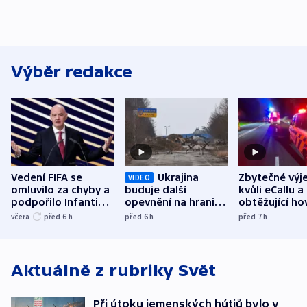
Výběr redakce
Vedení FIFA se
Ukrajina
Zbytečné výj
VIDEO
omluvilo za chyby a
buduje další
kvůli eCallu a
podpořilo Infantina.
opevnění na hranici
obtěžující ho
UEFA trvá na
s Běloruskem
zdržují záchr
včera
před 6
h
před 6
h
před 7
h
bojkotu
Aktuálně z rubriky
Svět
Při útoku jemenských hútiů bylo v