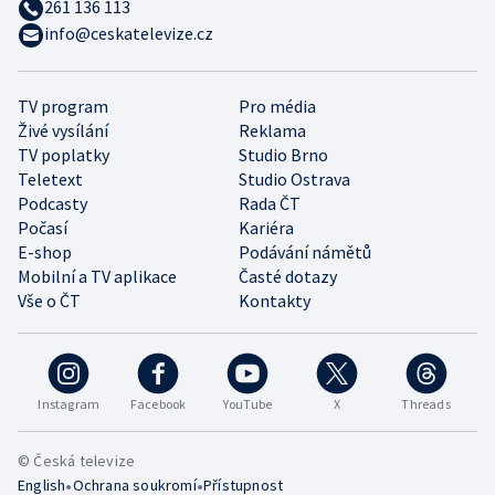
261 136 113
info@ceskatelevize.cz
TV program
Pro média
Živé vysílání
Reklama
TV poplatky
Studio Brno
Teletext
Studio Ostrava
Podcasty
Rada ČT
Počasí
Kariéra
E-shop
Podávání námětů
Mobilní a TV aplikace
Časté dotazy
Vše o ČT
Kontakty
Instagram
Facebook
YouTube
X
Threads
© Česká televize
•
•
English
Ochrana soukromí
Přístupnost