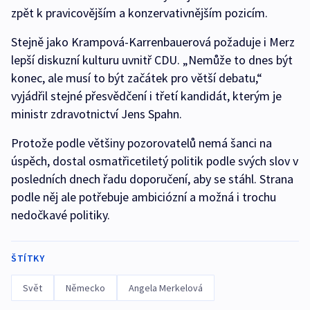
zpět k pravicovějším a konzervativnějším pozicím.
Stejně jako Krampová-Karrenbauerová požaduje i Merz
lepší diskuzní kulturu uvnitř CDU. „Nemůže to dnes být
konec, ale musí to být začátek pro větší debatu,“
vyjádřil stejné přesvědčení i třetí kandidát, kterým je
ministr zdravotnictví Jens Spahn.
Protože podle většiny pozorovatelů nemá šanci na
úspěch, dostal osmatřicetiletý politik podle svých slov v
posledních dnech řadu doporučení, aby se stáhl. Strana
podle něj ale potřebuje ambiciózní a možná i trochu
nedočkavé politiky.
ŠTÍTKY
Svět
Německo
Angela Merkelová