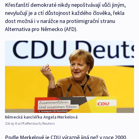
Křesťanští demokraté nikdy nepoštvávají vůči jiným,
nevylučují je a ctí důstojnost každého člověka, řekla
dost možná i v narážce na protiimigrační stranu
Alternativa pro Německo (AfD).
Německá kancléřka Angela Merkelová
Zdroj:
Kai Pfaffenbach/Reuters
Podle Merkelové je CDU výrazně jiná než v roce 2000,