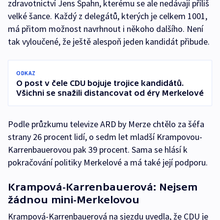
zdravotnictví Jens Spahn, kterému se ale nedávají příliš
velké šance. Každý z delegátů, kterých je celkem 1001,
má přitom možnost navrhnout i někoho dalšího. Není
tak vyloučené, že ještě alespoň jeden kandidát přibude.
ODKAZ
O post v čele CDU bojuje trojice kandidátů.
Všichni se snažili distancovat od éry Merkelové
Podle průzkumu televize ARD by Merze chtělo za šéfa
strany 26 procent lidí, o sedm let mladší Krampovou-
Karrenbauerovou pak 39 procent. Sama se hlásí k
pokračování politiky Merkelové a má také její podporu.
Krampová-Karrenbauerová: Nejsem
žádnou mini-Merkelovou
Krampová-Karrenbauerová na sjezdu uvedla, že CDU je