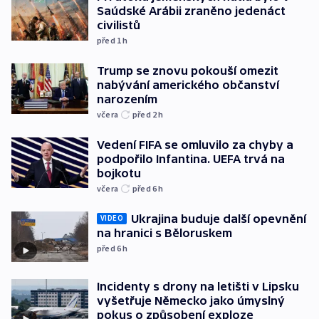
Saúdské Arábii zraněno jedenáct
civilistů
před 1
h
Trump se znovu pokouší omezit
nabývání amerického občanství
narozením
včera
před 2
h
Vedení FIFA se omluvilo za chyby a
podpořilo Infantina. UEFA trvá na
bojkotu
včera
před 6
h
Ukrajina buduje další opevnění
VIDEO
na hranici s Běloruskem
před 6
h
Incidenty s drony na letišti v Lipsku
vyšetřuje Německo jako úmyslný
pokus o způsobení exploze