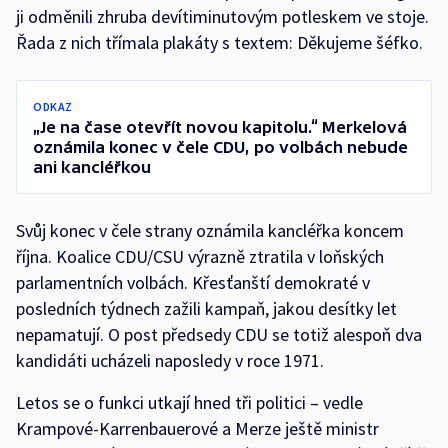
ji odměnili zhruba devítiminutovým potleskem ve stoje.
Řada z nich třímala plakáty s textem: Děkujeme šéfko.
ODKAZ
„Je na čase otevřít novou kapitolu.“ Merkelová
oznámila konec v čele CDU, po volbách nebude
ani kancléřkou
Svůj konec v čele strany oznámila kancléřka koncem
října. Koalice CDU/CSU výrazně ztratila v loňských
parlamentních volbách. Křesťanští demokraté v
posledních týdnech zažili kampaň, jakou desítky let
nepamatují. O post předsedy CDU se totiž alespoň dva
kandidáti ucházeli naposledy v roce 1971.
Letos se o funkci utkají hned tři politici – vedle
Krampové-Karrenbauerové a Merze ještě ministr