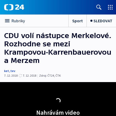
Sport
SLEDOVAT
Rubriky
CDU volí nástupce Merkelové.
Rozhodne se mezi
Krampovou-Karrenbauerovou
a Merzem
ket
,
tev
7. 12. 2018
7. 12. 2018
|
Zdroj:
ČT24
,
ČTK
Nahrávám video