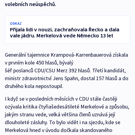
volebních neúspěchů.
ODKAZ
Přijala lidi v nouzi, zachraňovala Řecko a dala
vale jádru. Merkelová vede Německo 13 let
Generální tajemnice Krampová-Karrenbauerová získala
v prvním kole 450 hlasů, bývalý
šéf poslanců CDU/CSU Merz 392 hlasů. Třetí kandidát,
ministr zdravotnictví Jens Spahn, dostal 157 hlasů a do
druhého kola nepostoupil.
I když se v posledních měsících v CDU stále častěji
ozývala kritika čtyřiašedesátileté Merkelové a způsobu,
jakým stranu vede, velká většina členů uznává její
dlouholeté zásluhy. To bylo vidět i na sjezdu, kde se
Merkelová hned v úvodu dočkala skandovaného