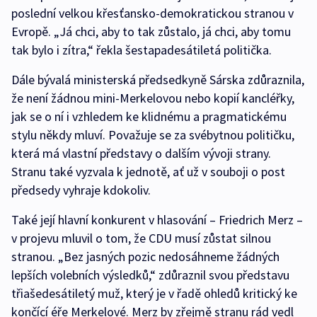
poslední velkou křesťansko-demokratickou stranou v
Evropě. „Já chci, aby to tak zůstalo, já chci, aby tomu
tak bylo i zítra,“ řekla šestapadesátiletá politička.
Dále bývalá ministerská předsedkyně Sárska zdůraznila,
že není žádnou mini-Merkelovou nebo kopií kancléřky,
jak se o ní i vzhledem ke klidnému a pragmatickému
stylu někdy mluví. Považuje se za svébytnou političku,
která má vlastní představy o dalším vývoji strany.
Stranu také vyzvala k jednotě, ať už v souboji o post
předsedy vyhraje kdokoliv.
Také její hlavní konkurent v hlasování – Friedrich Merz –
v projevu mluvil o tom, že CDU musí zůstat silnou
stranou. „Bez jasných pozic nedosáhneme žádných
lepších volebních výsledků,“ zdůraznil svou představu
třiašedesátiletý muž, který je v řadě ohledů kritický ke
končící éře Merkelové. Merz by zřejmě stranu rád vedl