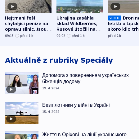
Hejtmani řeší
Ukrajina zasáhla
Dron n
VIDEO
chybějící peníze na
sklad Wildberries,
letišti u Lips
opravu silnic. Jsou
Rusové útočili na
skoro kilo trh
nenárokové, namítá
trh, hasiče či
indicie ukazuj
09:15
před 1
h
09:02
před 1
h
před 2
h
ministerstvo
stadion
Rusko
Aktuálně z rubriky
Speciály
Допомога з поверненням українських
біженців додому
19. 4. 2024
Безпілотники у війні в Україні
15. 4. 2024
Життя в Оріхові на лінії українського