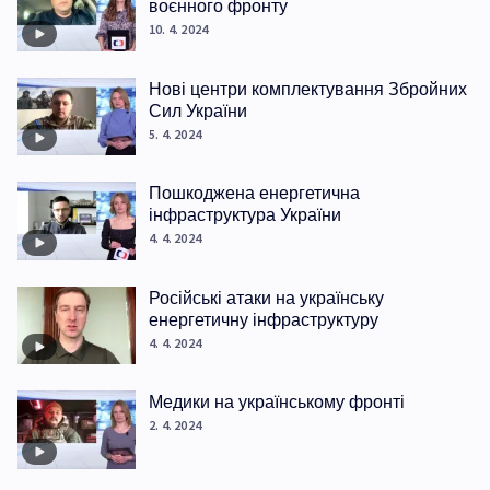
воєнного фронту
10. 4. 2024
Нові центри комплектування Збройних
Сил України
5. 4. 2024
Пошкоджена енергетична
інфраструктура України
4. 4. 2024
Російські атаки на українську
енергетичну інфраструктуру
4. 4. 2024
Медики на українському фронті
2. 4. 2024