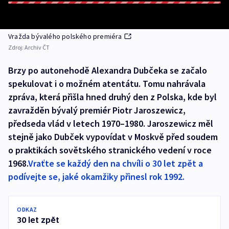
Vražda bývalého polského premiéra
Zdroj:
Archiv ČT
Brzy po autonehodě Alexandra Dubčeka se začalo
spekulovat i o možném atentátu. Tomu nahrávala
zpráva, která přišla hned druhý den z Polska, kde byl
zavražděn bývalý premiér Piotr Jaroszewicz,
předseda vlád v letech 1970–1980. Jaroszewicz měl
stejně jako Dubček vypovídat v Moskvě před soudem
o praktikách sovětského stranického vedení v roce
1968.
Vraťte se každý den na chvíli o 30 let zpět a
podívejte se, jaké okamžiky přinesl rok 1992.
ODKAZ
30 let zpět