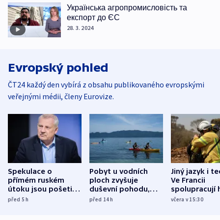
Українська агропромисловість та
експорт до ЄС
28. 3. 2024
Evropský pohled
ČT24 každý den vybírá z obsahu publikovaného evropskými
veřejnými médii, členy Eurovize.
Spekulace o
Pobyt u vodních
Jiný jazyk i t
přímém ruském
ploch zvyšuje
Ve Francii
útoku jsou pošetilé,
duševní pohodu,
spolupracují h
míní estonský
ukázala
různých zemí
před 5
h
před 14
h
včera v 15:30
bezpečnostní
mezinárodní studie
expert