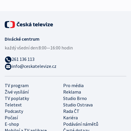
Divácké centrum
každý všední den:
8:00—16:00 hodin
261 136 113
info@ceskatelevize.cz
TV program
Pro média
Živé vysílání
Reklama
TV poplatky
Studio Brno
Teletext
Studio Ostrava
Podcasty
Rada ČT
Počasí
Kariéra
E-shop
Podávání námětů
Mobilní a TV aplikace
Časté dotazy