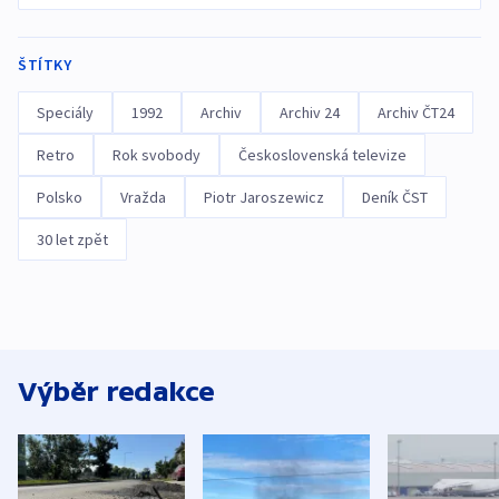
ŠTÍTKY
Speciály
1992
Archiv
Archiv 24
Archiv ČT24
Retro
Rok svobody
Československá televize
Polsko
Vražda
Piotr Jaroszewicz
Deník ČST
30 let zpět
Výběr redakce