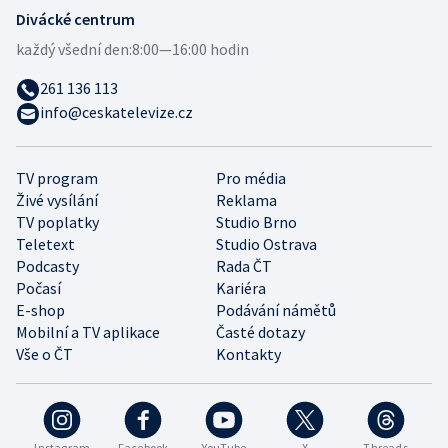
Divácké centrum
každý všední den:
8:00—16:00 hodin
261 136 113
info@ceskatelevize.cz
TV program
Pro média
Živé vysílání
Reklama
TV poplatky
Studio Brno
Teletext
Studio Ostrava
Podcasty
Rada ČT
Počasí
Kariéra
E-shop
Podávání námětů
Mobilní a TV aplikace
Časté dotazy
Vše o ČT
Kontakty
Instagram
Facebook
YouTube
X
Threads