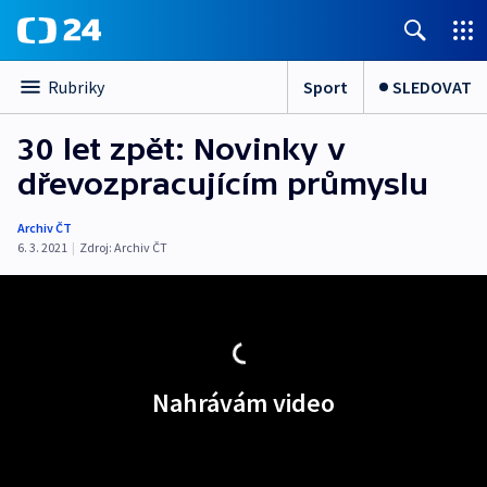
Sport
SLEDOVAT
Rubriky
30 let zpět: Novinky v
dřevozpracujícím průmyslu
Archiv ČT
6. 3. 2021
|
Zdroj:
Archiv ČT
Nahrávám video