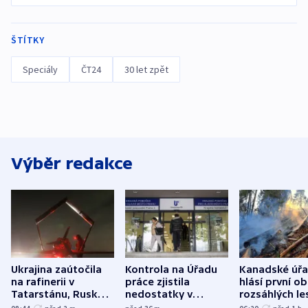
ŠTÍTKY
Speciály
ČT24
30 let zpět
Výběr redakce
Ukrajina zaútočila
Kontrola na Úřadu
Kanadské úř
na rafinerii v
práce zjistila
hlásí první o
Tatarstánu, Rusko
nedostatky v
rozsáhlých le
udeřilo na Sumy a
účetnictví za 5,6
požárů