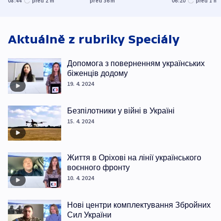
08:44
před 2
m
před 36
m
06:20
před 1
h
Oděsu
miliardy
Aktuálně z rubriky
Speciály
Допомога з поверненням українських
біженців додому
19. 4. 2024
Безпілотники у війні в Україні
15. 4. 2024
Життя в Оріхові на лінії українського
воєнного фронту
10. 4. 2024
Нові центри комплектування Збройних
Сил України