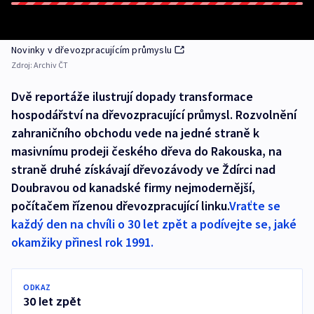
Novinky v dřevozpracujícím průmyslu
Zdroj:
Archiv ČT
Dvě reportáže ilustrují dopady transformace
hospodářství na dřevozpracující průmysl. Rozvolnění
zahraničního obchodu vede na jedné straně k
masivnímu prodeji českého dřeva do Rakouska, na
straně druhé získávají dřevozávody ve Ždírci nad
Doubravou od kanadské firmy nejmodernější,
počítačem řízenou dřevozpracující linku.
Vraťte se
každý den na chvíli o 30 let zpět a podívejte se, jaké
okamžiky přinesl rok 1991.
ODKAZ
30 let zpět