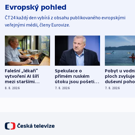
Evropský pohled
ČT24 každý den vybírá z obsahu publikovaného evropskými
veřejnými médii, členy Eurovize.
Falešní „lékaři“
Spekulace o
Pobyt u vodn
vytvoření AI šíří
přímém ruském
ploch zvyšuje
mezi staršími
útoku jsou pošetilé,
duševní poho
Poláky nebezpečné
míní estonský
ukázala
8. 8. 2026
7. 8. 2026
7. 8. 2026
zdravotní rady
bezpečnostní
mezinárodní 
expert