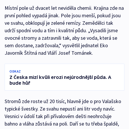
Místní pole už dvacet let neviděla chemii. Krajina zde na
první pohled vypadá jinak. Pole jsou menší, pokud jsou
ve svahu, obklopují je zelené remízy. Zemědělci tak
udrží spodní vodu a tím i kvalitní půdu. „Vysadili jsme
ovocné stromy a zatravnili tak, aby se voda, která se
sem dostane, zadržovala,“ vysvětlil jednatel Eko
Javorník Štítná nad Vláří Josef Tománek.
ODKAZ
Z Česka mizí kvůli erozi nejúrodnější půda. A
bude hůř
Stromů zde roste už 20 tisíc, hlavně jde o pro Valašsko
typické švestky. Ze svahu nepustí ani litr vody navíc.
Vesnici v údolí tak při přívalovém dešti neohrožuje
bahno a vláha zůstává na poli. Daří se tu třeba špaldě,