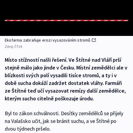
Ekofarma zabraňuje erozi vysazováním stromů
Zdroj:
ČT24
Místo stížností našli řešení. Ve Štítné nad Vláří prší
stejně málo jako jinde v Česku. Místní zemědělci ale v
blízkosti svých polí vysadili tisíce stromů, a ty i v
době sucha dokáží zadržet dostatek vláhy. Farmáři
ze Štítné teď učí vysazovat remízy další zemědělce,
kterým sucho citelně poškozuje úrodu.
Byl to zákon schválnosti. Desítky zemědělců se přijely
na Valašsko učit, jak se bránit suchu, a ve Štítné po
dvou týdnech pršelo.