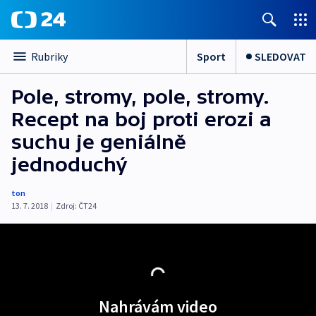
Sport
SLEDOVAT
Rubriky
Pole, stromy, pole, stromy.
Recept na boj proti erozi a
suchu je geniálně
jednoduchý
ton
13. 7. 2018
|
Zdroj:
ČT24
Nahrávám video