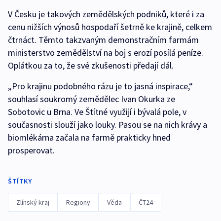
V Česku je takových zemědělských podniků, které i za
cenu nižších výnosů hospodaří šetrně ke krajině, celkem
čtrnáct. Těmto takzvaným demonstračním farmám
ministerstvo zemědělství na boj s erozí posílá peníze.
Oplátkou za to, že své zkušenosti předají dál.
„Pro krajinu podobného rázu je to jasná inspirace,“
souhlasí soukromý zemědělec Ivan Okurka ze
Sobotovic u Brna. Ve Štítné využijí i bývalá pole, v
současnosti slouží jako louky. Pasou se na nich krávy a
biomlékárna začala na farmě prakticky hned
prosperovat.
ŠTÍTKY
Zlínský kraj
Regiony
Věda
ČT24