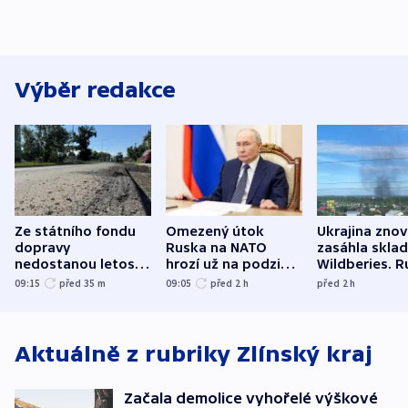
Výběr redakce
Ze státního fondu
Omezený útok
Ukrajina zno
dopravy
Ruska na NATO
zasáhla skla
nedostanou letos
hrozí už na podzim,
Wildberies. 
kraje na silnice ani
varují tajné služby
útočili v Cha
09:15
před 35
m
09:05
před 2
h
před 2
h
korunu, řekl Půta
USA
oblasti
Aktuálně z rubriky
Zlínský kraj
Začala demolice vyhořelé výškové