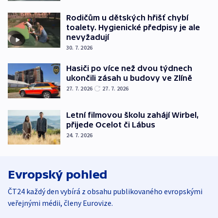
Rodičům u dětských hřišť chybí
toalety. Hygienické předpisy je ale
nevyžadují
30. 7. 2026
Hasiči po více než dvou týdnech
ukončili zásah u budovy ve Zlíně
27. 7. 2026
27. 7. 2026
Letní filmovou školu zahájí Wirbel,
přijede Ocelot či Lábus
24. 7. 2026
Evropský pohled
ČT24 každý den vybírá z obsahu publikovaného evropskými
veřejnými médii, členy Eurovize.