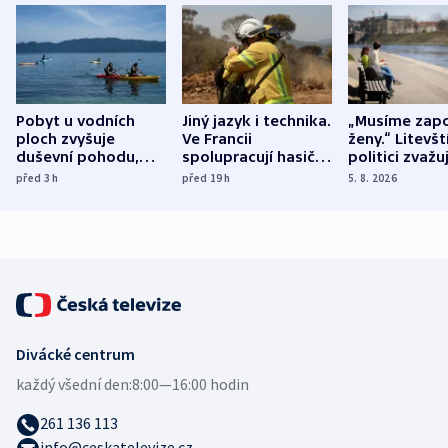
Pobyt u vodních
Jiný jazyk i technika.
„Musíme zapo
ploch zvyšuje
Ve Francii
ženy.“ Litevšt
duševní pohodu,
spolupracují hasiči z
politici zvažuj
ukázala
různých zemí
dohodu o
před 3
h
před 19
h
5. 8. 2026
mezinárodní studie
demografii
Divácké centrum
každý všední den:
8:00—16:00 hodin
261 136 113
info@ceskatelevize.cz