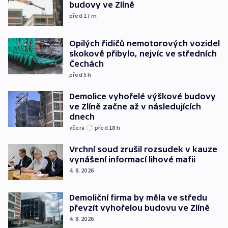
budovy ve Zlíně
před 17
m
Opilých řidičů nemotorových vozidel
skokově přibylo, nejvíc ve středních
Čechách
před 5
h
Demolice vyhořelé výškové budovy
ve Zlíně začne až v následujících
dnech
včera
před 18
h
Vrchní soud zrušil rozsudek v kauze
vynášení informací lihové mafii
4. 8. 2026
Demoliční firma by měla ve středu
převzít vyhořelou budovu ve Zlíně
4. 8. 2026