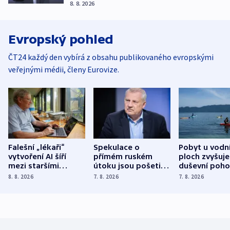
8. 8. 2026
Evropský pohled
ČT24 každý den vybírá z obsahu publikovaného evropskými
veřejnými médii, členy Eurovize.
Falešní „lékaři“
Spekulace o
Pobyt u vodn
vytvoření AI šíří
přímém ruském
ploch zvyšuje
mezi staršími
útoku jsou pošetilé,
duševní poho
Poláky nebezpečné
míní estonský
ukázala
8. 8. 2026
7. 8. 2026
7. 8. 2026
zdravotní rady
bezpečnostní
mezinárodní 
expert