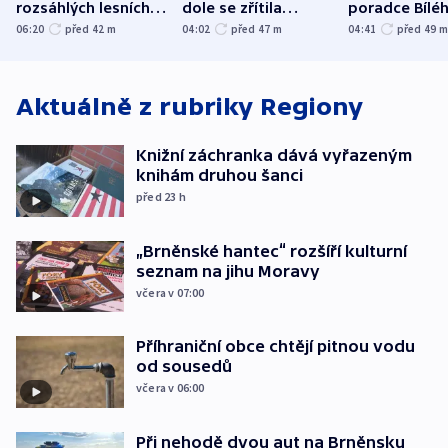
rozsáhlých lesních
dole se zřítila
poradce Bílé
požárů
hornina, jeden
domu
06:20
před 42
m
04:02
před 47
m
04:41
před 49
člověk zemřel
Aktuálně z rubriky
Regiony
Knižní záchranka dává vyřazeným
knihám druhou šanci
před 23
h
„Brněnské hantec“ rozšíří kulturní
seznam na jihu Moravy
včera v 07:00
Příhraniční obce chtějí pitnou vodu
od sousedů
včera v 06:00
Při nehodě dvou aut na Brněnsku