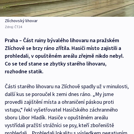
Zlíchovský lihovar
Zdroj:
ČT24
Praha – Část ruiny bývalého lihovaru na pražském
Zlíchově se brzy ráno zřítila. Hasiči místo zajistili a
prohledali, v opuštěném areálu zřejmě nikdo nebyl.
Co se teď stane se zbytky starého lihovaru,
rozhodne statik.
Části starého lihovaru na Zlíchově spadly už v minulosti,
další kus se poroučel k zemi dnes ráno. „My jsme
provedli zajištění místa a ohraničení páskou proti
vstupu,“ řekl vyšetřovatel Hasičského záchranného
sboru Libor Hladík. Hasiče v opuštěném areálu
vystřídali pražští strážníci se psy, kteří zbořeniště
prohledali. „Prohledali lokalitu s výsledkem negativním,