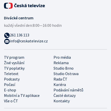
Divácké centrum
každý všední den:
8:00—16:00 hodin
261 136 113
info@ceskatelevize.cz
TV program
Pro média
Živé vysílání
Reklama
TV poplatky
Studio Brno
Teletext
Studio Ostrava
Podcasty
Rada ČT
Počasí
Kariéra
E-shop
Podávání námětů
Mobilní a TV aplikace
Časté dotazy
Vše o ČT
Kontakty