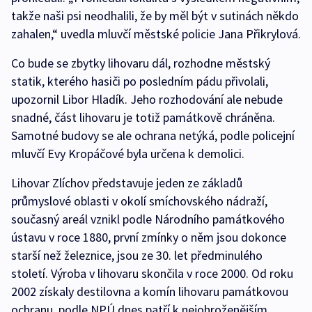
takže naši psi neodhalili, že by měl být v sutinách někdo
zahalen,“ uvedla mluvčí městské policie Jana Přikrylová.
Co bude se zbytky lihovaru dál, rozhodne městský
statik, kterého hasiči po posledním pádu přivolali,
upozornil Libor Hladík. Jeho rozhodování ale nebude
snadné, část lihovaru je totiž památkově chráněna.
Samotné budovy se ale ochrana netýká, podle policejní
mluvčí Evy Kropáčové byla určena k demolici.
Lihovar Zlíchov představuje jeden ze základů
průmyslové oblasti v okolí smíchovského nádraží,
současný areál vznikl podle Národního památkového
ústavu v roce 1880, první zmínky o něm jsou dokonce
starší než železnice, jsou ze 30. let předminulého
století. Výroba v lihovaru skončila v roce 2000. Od roku
2002 získaly destilovna a komín lihovaru památkovou
ochranu, podle NPÚ dnes patří k nejohroženějším