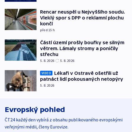
Rencar neuspěl u Nejvyššího soudu.
Vleklý spor s DPP o reklamní plochu
končí
před 15
h
Částí území prošly bouřky se silným
větrem. Lámaly stromy a poničily
střechu
5. 8. 2026
5. 8. 2026
Lékaři v Ostravě ošetřili už
VIDEO
patnáct lidí pokousaných netopýry
5. 8. 2026
Evropský pohled
ČT24 každý den vybírá z obsahu publikovaného evropskými
veřejnými médii, členy Eurovize.