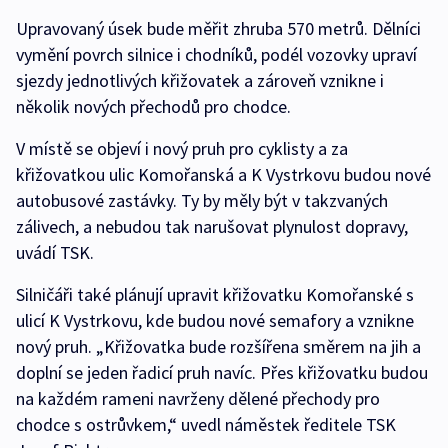
Upravovaný úsek bude měřit zhruba 570 metrů. Dělníci
vymění povrch silnice i chodníků, podél vozovky upraví
sjezdy jednotlivých křižovatek a zároveň vznikne i
několik nových přechodů pro chodce.
V místě se objeví i nový pruh pro cyklisty a za
křižovatkou ulic Komořanská a K Vystrkovu budou nové
autobusové zastávky. Ty by měly být v takzvaných
zálivech, a nebudou tak narušovat plynulost dopravy,
uvádí TSK.
Silničáři také plánují upravit křižovatku Komořanské s
ulicí K Vystrkovu, kde budou nové semafory a vznikne
nový pruh. „Křižovatka bude rozšířena směrem na jih a
doplní se jeden řadicí pruh navíc. Přes křižovatku budou
na každém rameni navrženy dělené přechody pro
chodce s ostrůvkem,“ uvedl náměstek ředitele TSK