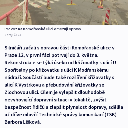
Provoz na Komořanské ulici omezují opravy
Zdroj:
ČT24
Silničáři začali s opravou části Komořanské ulice v
Praze 12, v první fázi potrvají do 3. května.
Rekonstrukce se týká úseku od křižovatky s ulicí U
Spořitelny po křižovatku s ulicí K Modřanskému
nádraží. Součástí bude také rozšíření křižovatky s
ulicí K Vystrkovu a přebudování křižovatky se
Zlochovou ulicí. Cílem je vylepšit dlouhodobě
nevyhovující dopravní situaci v lokalitě, zvýšit
bezpečnost řidičů a zlepšit plynulost dopravy, sdělila
už dříve mluvčí Technické správy komunikací (TSK)
Barbora Lišková.