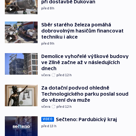
při dostavbě Dukovan
před 8
h
Sběr starého železa pomáhá
dobrovolným hasičům financovat
techniku i akce
před 9
h
Demolice vyhořelé výškové budovy
ve Zlíně začne až v následujících
dnech
včera
před 12
h
Za dotační podvod ohledně
Technologického parku poslal soud
do vězení dva muže
včera
před 12
h
Sečteno: Pardubický kraj
VIDEO
před 13
h