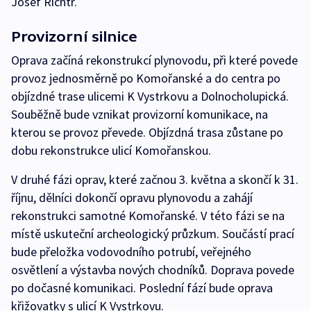
Josef Richtr.
Provizorní silnice
Oprava začíná rekonstrukcí plynovodu, při které povede
provoz jednosměrně po Komořanské a do centra po
objízdné trase ulicemi K Vystrkovu a Dolnocholupická.
Souběžně bude vznikat provizorní komunikace, na
kterou se provoz převede. Objízdná trasa zůstane po
dobu rekonstrukce ulicí Komořanskou.
V druhé fázi oprav, které začnou 3. května a skončí k 31.
říjnu, dělníci dokončí opravu plynovodu a zahájí
rekonstrukci samotné Komořanské. V této fázi se na
místě uskuteční archeologický průzkum. Součástí prací
bude přeložka vodovodního potrubí, veřejného
osvětlení a výstavba nových chodníků. Doprava povede
po dočasné komunikaci. Poslední fází bude oprava
křižovatky s ulicí K Vystrkovu.