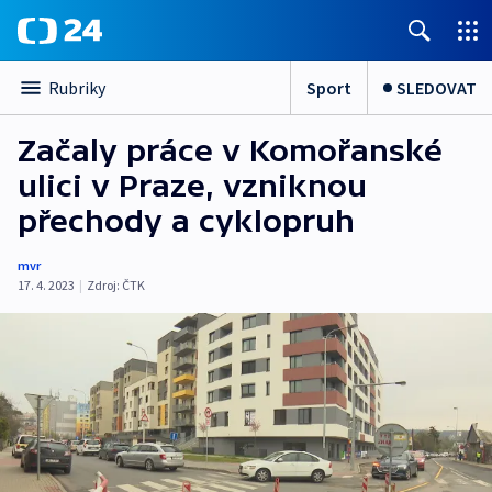
Sport
SLEDOVAT
Rubriky
Začaly práce v Komořanské
ulici v Praze, vzniknou
přechody a cyklopruh
mvr
17. 4. 2023
|
Zdroj:
ČTK