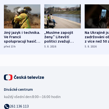
Jiný jazyk i technika.
„Musíme zapojit
Na Ukrajině j
Ve Francii
ženy.“ Litevští
zadržováni o
spolupracují hasiči z
politici zvažují
z více než 50 
různých zemí
dohodu o
Bojovali na s
před 13
h
5. 8. 2026
5. 8. 2026
demografii
Ruska
Divácké centrum
každý všední den:
8:00—16:00 hodin
261 136 113