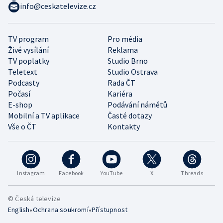
info@ceskatelevize.cz
TV program
Pro média
Živé vysílání
Reklama
TV poplatky
Studio Brno
Teletext
Studio Ostrava
Podcasty
Rada ČT
Počasí
Kariéra
E-shop
Podávání námětů
Mobilní a TV aplikace
Časté dotazy
Vše o ČT
Kontakty
Instagram
Facebook
YouTube
X
Threads
© Česká televize
•
•
English
Ochrana soukromí
Přístupnost