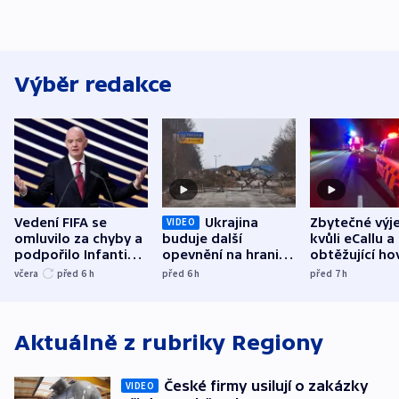
Výběr redakce
Vedení FIFA se
Ukrajina
Zbytečné výj
VIDEO
omluvilo za chyby a
buduje další
kvůli eCallu a
podpořilo Infantina.
opevnění na hranici
obtěžující ho
UEFA trvá na
s Běloruskem
zdržují záchr
včera
před 6
h
před 6
h
před 7
h
bojkotu
Aktuálně z rubriky
Regiony
České firmy usilují o zakázky
VIDEO