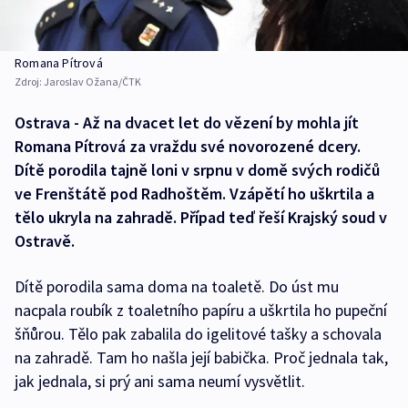
Romana Pítrová
Zdroj:
Jaroslav Ožana/ČTK
Ostrava - Až na dvacet let do vězení by mohla jít
Romana Pítrová za vraždu své novorozené dcery.
Dítě porodila tajně loni v srpnu v domě svých rodičů
ve Frenštátě pod Radhoštěm. Vzápětí ho uškrtila a
tělo ukryla na zahradě. Případ teď řeší Krajský soud v
Ostravě.
Dítě porodila sama doma na toaletě. Do úst mu
nacpala roubík z toaletního papíru a uškrtila ho pupeční
šňůrou. Tělo pak zabalila do igelitové tašky a schovala
na zahradě. Tam ho našla její babička. Proč jednala tak,
jak jednala, si prý ani sama neumí vysvětlit.