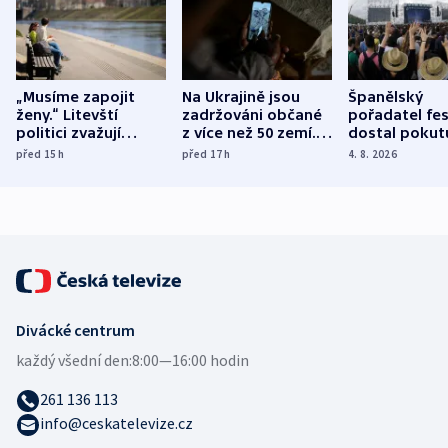
„Musíme zapojit
Na Ukrajině jsou
Španělský
ženy.“ Litevští
zadržováni občané
pořadatel fes
politici zvažují
z více než 50 zemí.
dostal pokut
dohodu o
Bojovali na straně
nekalé prakti
před 15
h
před 17
h
4. 8. 2026
demografii
Ruska
Divácké centrum
každý všední den:
8:00—16:00 hodin
261 136 113
info@ceskatelevize.cz