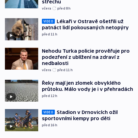
střechu
včera
před 8
h
Lékaři v Ostravě ošetřili už
VIDEO
patnáct lidí pokousaných netopýry
před 11
h
Nehodu Turka policie prověřuje pro
podezření z ublížení na zdraví z
nedbalosti
včera
před 11
h
Řeky mají jen zlomek obvyklého
průtoku. Málo vody je i v přehradách
před 12
h
Stadion v Drnovicích ožil
VIDEO
sportovními kempy pro děti
před 16
h