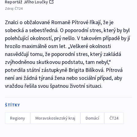
Reportáž Jiřího Loučky
Zdroj:
ČT24
Znalci o obžalované Romaně Pítrové říkají, že je
sobecká a sebestředná. O poporodní stres, který by byl
polehčující okolností, prý nešlo. V takovém případě by jí
hrozilo maximálně osm let. „Veškeré okolnosti
nasvědčují tomu, že poporodní stres, který zakládá
zvýhodněnou skutkovou podstatu, tam nebyl,“
potvrdila státní zástupkyně Brigita Bilíková. Pítrová
není ani žádná týraná žena nebo sociální případ, aby
vraždou řešila svou špatnou životní situaci.
ŠTÍTKY
Regiony
Moravskoslezský kraj
Domácí
ČT24