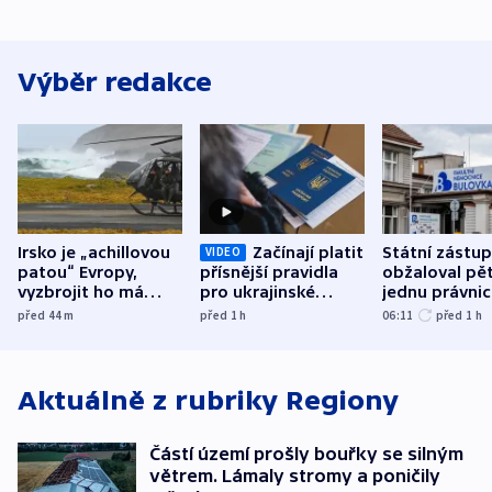
Výběr redakce
Irsko je „achillovou
Začínají platit
Státní zástu
VIDEO
patou“ Evropy,
přísnější pravidla
obžaloval pět 
vyzbrojit ho má
pro ukrajinské
jednu právni
Francie
uprchlíky
osobu v kauz
před 44
m
před 1
h
06:11
před 1
h
Bulovky
Aktuálně z rubriky
Regiony
Částí území prošly bouřky se silným
větrem. Lámaly stromy a poničily