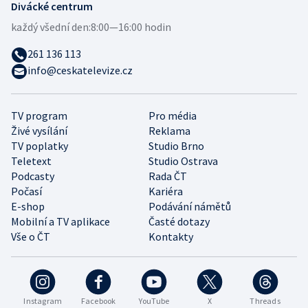
Divácké centrum
každý všední den:
8:00—16:00 hodin
261 136 113
info@ceskatelevize.cz
TV program
Pro média
Živé vysílání
Reklama
TV poplatky
Studio Brno
Teletext
Studio Ostrava
Podcasty
Rada ČT
Počasí
Kariéra
E-shop
Podávání námětů
Mobilní a TV aplikace
Časté dotazy
Vše o ČT
Kontakty
Instagram
Facebook
YouTube
X
Threads