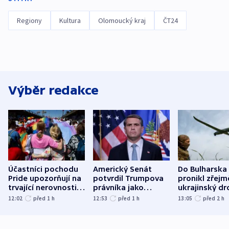
Regiony
Kultura
Olomoucký kraj
ČT24
Výběr redakce
Účastníci pochodu
Americký Senát
Do Bulharska
Pride upozorňují na
potvrdil Trumpova
pronikl zřejm
trvající nerovnosti i
právníka jako
ukrajinský dr
společenskou
ministra
explodoval k
12:02
před 1
h
12:53
před 1
h
13:05
před 2
h
atmosféru
spravedlnosti
od plynovod