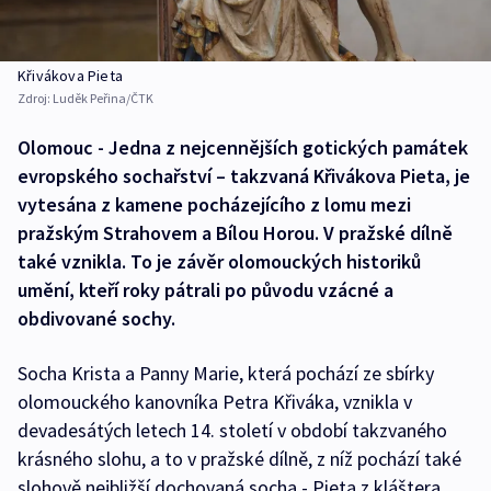
Křivákova Pieta
Zdroj:
Luděk Peřina/ČTK
Olomouc - Jedna z nejcennějších gotických památek
evropského sochařství – takzvaná Křivákova Pieta, je
vytesána z kamene pocházejícího z lomu mezi
pražským Strahovem a Bílou Horou. V pražské dílně
také vznikla. To je závěr olomouckých historiků
umění, kteří roky pátrali po původu vzácné a
obdivované sochy.
Socha Krista a Panny Marie, která pochází ze sbírky
olomouckého kanovníka Petra Křiváka, vznikla v
devadesátých letech 14. století v období takzvaného
krásného slohu, a to v pražské dílně, z níž pochází také
slohově nejbližší dochovaná socha - Pieta z kláštera