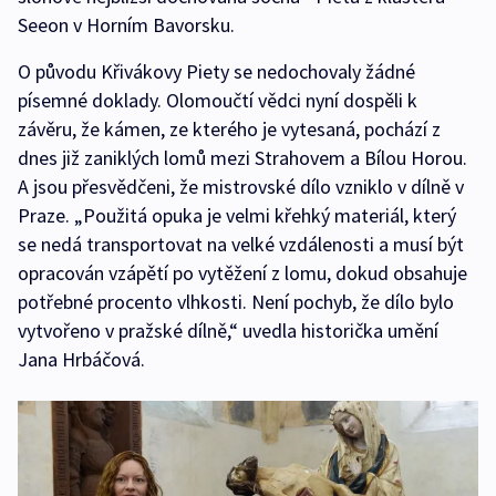
Seeon v Horním Bavorsku.
O původu Křivákovy Piety se nedochovaly žádné
písemné doklady. Olomoučtí vědci nyní dospěli k
závěru, že kámen, ze kterého je vytesaná, pochází z
dnes již zaniklých lomů mezi Strahovem a Bílou Horou.
A jsou přesvědčeni, že mistrovské dílo vzniklo v dílně v
Praze. „Použitá opuka je velmi křehký materiál, který
se nedá transportovat na velké vzdálenosti a musí být
opracován vzápětí po vytěžení z lomu, dokud obsahuje
potřebné procento vlhkosti. Není pochyb, že dílo bylo
vytvořeno v pražské dílně,“ uvedla historička umění
Jana Hrbáčová.