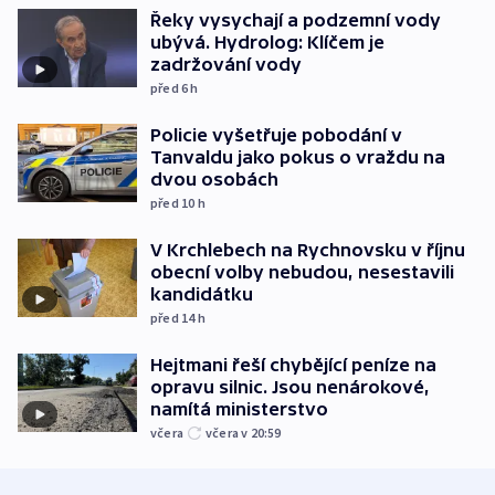
Řeky vysychají a podzemní vody
ubývá. Hydrolog: Klíčem je
zadržování vody
před 6
h
Policie vyšetřuje pobodání v
Tanvaldu jako pokus o vraždu na
dvou osobách
před 10
h
V Krchlebech na Rychnovsku v říjnu
obecní volby nebudou, nesestavili
kandidátku
před 14
h
Hejtmani řeší chybějící peníze na
opravu silnic. Jsou nenárokové,
namítá ministerstvo
včera
včera v 20:59