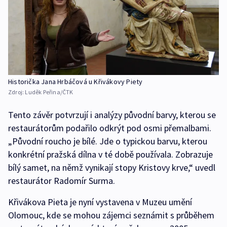
Historička Jana Hrbáčová u Křivákovy Piety
Zdroj:
Luděk Peřina/ČTK
Tento závěr potvrzují i analýzy původní barvy, kterou se
restaurátorům podařilo odkrýt pod osmi přemalbami.
„Původní roucho je bílé. Jde o typickou barvu, kterou
konkrétní pražská dílna v té době používala. Zobrazuje
bílý samet, na němž vynikají stopy Kristovy krve,“ uvedl
restaurátor Radomír Surma.
Křivákova Pieta je nyní vystavena v Muzeu umění
Olomouc, kde se mohou zájemci seznámit s průběhem