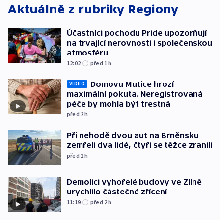
Aktuálně z rubriky
Regiony
Účastníci pochodu Pride upozorňují
na trvající nerovnosti i společenskou
atmosféru
12:02
před 1
h
Domovu Mutice hrozí
VIDEO
maximální pokuta. Neregistrovaná
péče by mohla být trestná
před 2
h
Při nehodě dvou aut na Brněnsku
zemřeli dva lidé, čtyři se těžce zranili
před 2
h
Demolici vyhořelé budovy ve Zlíně
urychlilo částečné zřícení
11:19
před 2
h