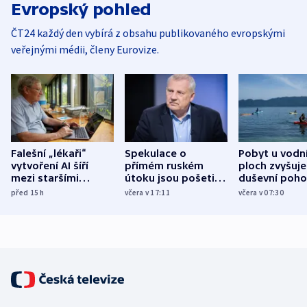
Evropský pohled
ČT24 každý den vybírá z obsahu publikovaného evropskými
veřejnými médii, členy Eurovize.
Falešní „lékaři“
Spekulace o
Pobyt u vodn
vytvoření AI šíří
přímém ruském
ploch zvyšuje
mezi staršími
útoku jsou pošetilé,
duševní poho
Poláky nebezpečné
míní estonský
ukázala
před 15
h
včera v 17:11
včera v 07:30
zdravotní rady
bezpečnostní
mezinárodní 
expert