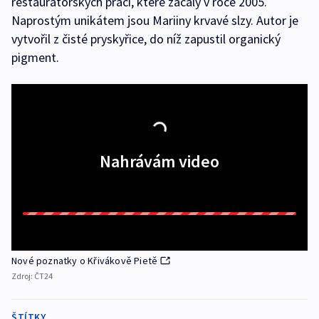
restaurátorských prací, které začaly v roce 2005.
Naprostým unikátem jsou Mariiny krvavé slzy. Autor je
vytvořil z čisté pryskyřice, do níž zapustil organický
pigment.
Nahrávám video
Nové poznatky o Křivákově Pietě
Zdroj:
ČT24
ŠTÍTKY