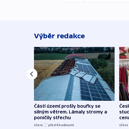
Výběr redakce
Částí území prošly bouřky se
Čes
silným větrem. Lámaly stromy a
stu
poničily střechu
cenu
včera
před 6
hodinami
včera