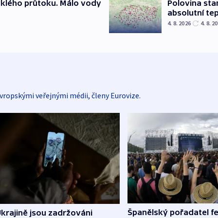
yklého průtoku. Málo vody
Polovina sta
absolutní te
4. 8. 2026
4. 8. 2
vropskými veřejnými médii, členy Eurovize.
Španělský pořadatel fe
krajině jsou zadržováni