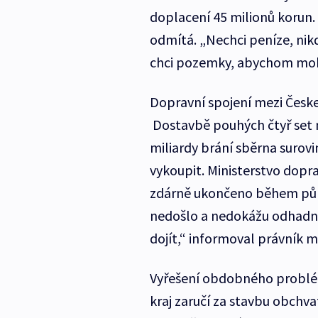
doplacení 45 milionů korun
odmítá. „Nechci peníze, nikd
chci pozemky, abychom moh
Dopravní spojení mezi Česk
Dostavbě pouhých čtyř set m
miliardy brání sběrna surovin
vykoupit. Ministerstvo dopr
zdárně ukončeno během půl 
nedošlo a nedokážu odhadn
dojít,“ informoval právník m
Vyřešení obdobného problém
kraj zaručí za stavbu obchv