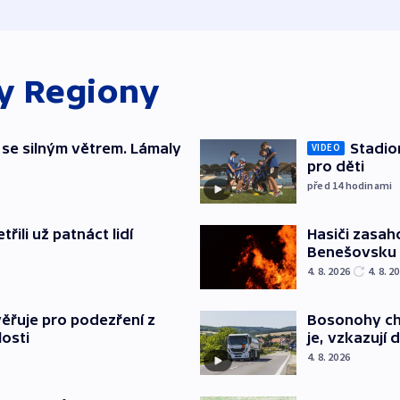
ky
Regiony
 se silným větrem. Lámaly
Stadio
VIDEO
pro děti
před 14
hodinami
řili už patnáct lidí
Hasiči zasah
Benešovsku
4. 8. 2026
4. 8. 2
ěřuje pro podezření z
Bosonohy cht
losti
je, vzkazují 
4. 8. 2026