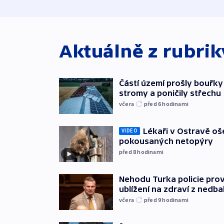
Aktuálně z rubri
Částí území prošly bouřky
stromy a poničily střechu
včera
před 6
hodinami
Lékaři v Ostravě ošet
VIDEO
pokousaných netopýry
před 8
hodinami
Nehodu Turka policie prov
ublížení na zdraví z nedba
včera
před 9
hodinami