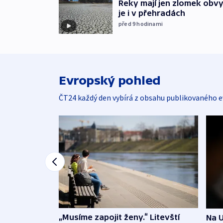
Řeky mají jen zlomek obv
je i v přehradách
před 9
hodinami
Evropský pohled
ČT24 každý den vybírá z obsahu publikovaného e
„Musíme zapojit ženy.“ Litevští
Na U