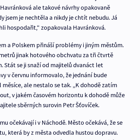
. Havránková ale takové návrhy opakovaně
y jsem je nechtěla a nikdy je chtít nebudu. Já
li hospodařit,“ zopakovala Havránková.
em a Polskem přináší problémy i jiným městům.
etrů jinak hotového obchvatu za tři čtvrtě
. Stát se ji snaží od majitelů dvanáct let
avy v červnu informovalo, že jednání bude
měsíce, ale nestalo se tak. „K dohodě zatím
out, v jakém časovém horizontu k dohodě může
ajitele sběrných surovin Petr Šťovíček.
u očekávají i v Náchodě. Město očekává, že se
atu, která by z města odvedla hustou dopravu.