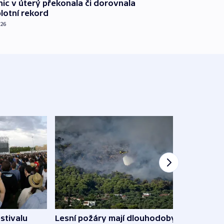
nic v úterý překonala či dorovnala
plotní rekord
026
stivalu
Lesní požáry mají dlouhodobý
Ukraj