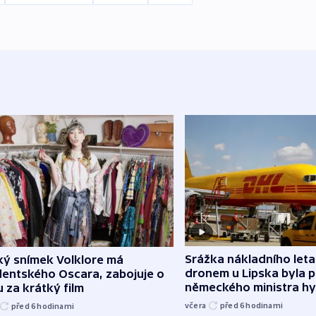
Srážka nákladního leta
ký snímek Volklore má
dronem u Lipska byla 
dentského Oscara, zabojuje o
německého ministra hy
 za krátký film
včera
před 6
hodinami
před 6
hodinami