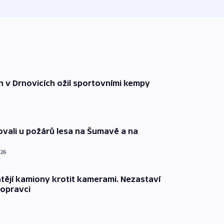
n v Drnovicích ožil sportovními kempy
ovali u požárů lesa na Šumavě a na
026
ějí kamiony krotit kamerami. Nezastaví
dopravci