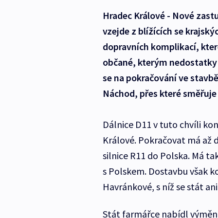
Hradec Králové - Nové zastu
vzejde z blížících se krajsk
dopravních komplikací, které
občané, kterým nedostatky 
se na pokračování ve stavbě
Náchod, přes které směřuje 
Dálnice D11 v tuto chvíli ko
Králové. Pokračovat má až 
silnice R11 do Polska. Má tak
s Polskem. Dostavbu však 
Havránkové, s níž se stát an
Stát farmářce nabídl výměnu