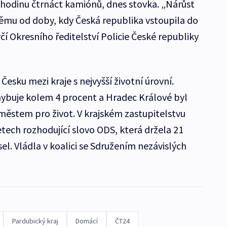
a hodinu čtrnáct kamiónů, dnes stovka. „Nárůst
němu od doby, kdy Česká republika vstoupila do
í Okresního ředitelství Policie České republiky
Česku mezi kraje s nejvyšší životní úrovní.
buje kolem 4 procent a Hradec Králové byl
ěstem pro život. V krajském zastupitelstvu
tech rozhodující slovo ODS, která držela 21
el. Vládla v koalici se Sdružením nezávislých
Pardubický kraj
Domácí
ČT24