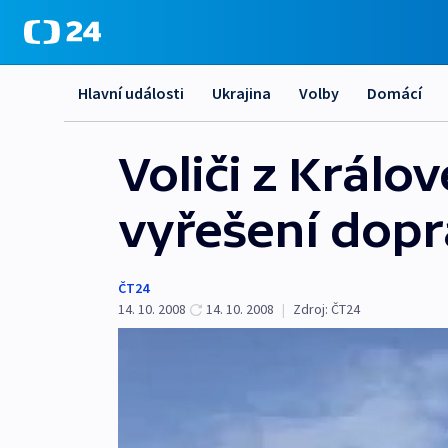
Hlavní události
Ukrajina
Volby
Domácí
Voliči z Král
vyřešení dopr
ČT24
14. 10. 2008
14. 10. 2008
|
Zdroj:
ČT24