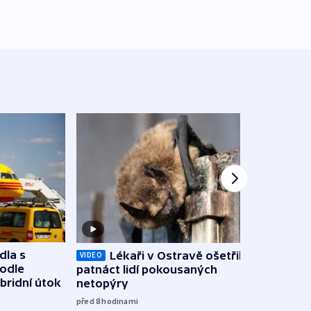
dla s
Lékaři v Ostravě ošetřili už
Koali
VIDEO
podle
patnáct lidí pokousaných
novel
bridní útok
netopýry
zájm
před 8
hodinami
před 8