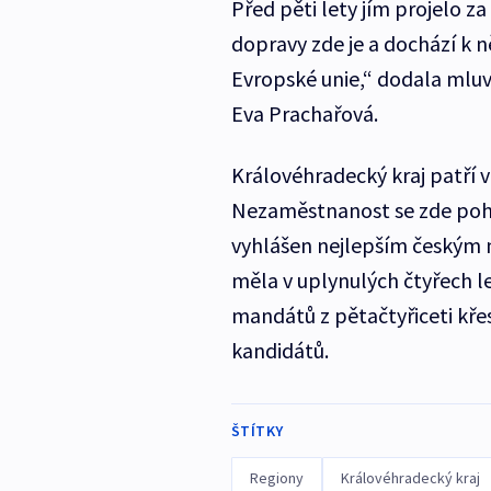
Před pěti lety jím projelo z
dopravy zde je a dochází k 
Evropské unie,“ dodala mluvč
Eva Prachařová.
Královéhradecký kraj patří v 
Nezaměstnanost se zde pohy
vyhlášen nejlepším českým m
měla v uplynulých čtyřech le
mandátů z pětačtyřiceti křes
kandidátů.
ŠTÍTKY
Regiony
Královéhradecký kraj