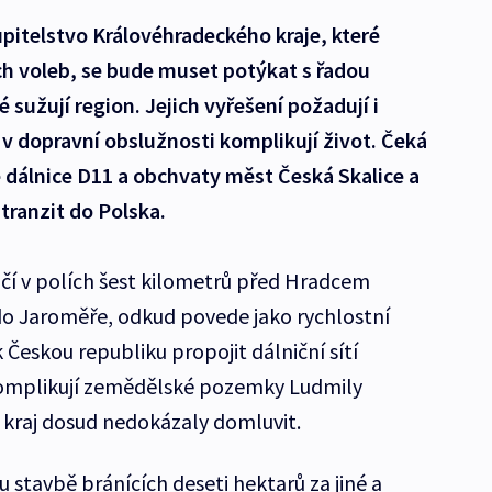
pitelstvo Královéhradeckého kraje, které
ých voleb, se bude muset potýkat s řadou
 sužují region. Jejich vyřešení požadují i
v dopravní obslužnosti komplikují život. Čeká
 dálnice D11 a obchvaty měst Česká Skalice a
tranzit do Polska.
nčí v polích šest kilometrů před Hradcem
do Jaroměře, odkud povede jako rychlostní
 Českou republiku propojit dálniční sítí
komplikují zemědělské pozemky Ludmily
i kraj dosud nedokázaly domluvit.
 stavbě bránících deseti hektarů za jiné a