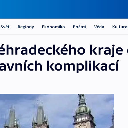
Svět
Regiony
Ekonomika
Počasí
Věda
Kultura
ovéhradeckého kraje
avních komplikací