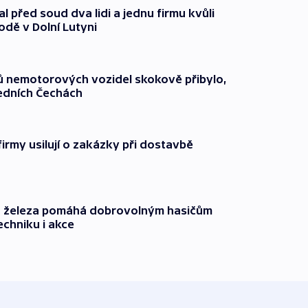
l před soud dva lidi a jednu firmu kvůli
odě v Dolní Lutyni
čů nemotorových vozidel skokově přibylo,
ředních Čechách
firmy usilují o zakázky při dostavbě
o železa pomáhá dobrovolným hasičům
echniku i akce