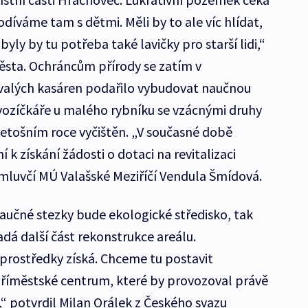
Chodíváme tam s dětmi. Měli by to ale víc hlídat,
byly by tu potřeba také lavičky pro starší lidi,“
ěsta. Ochráncům přírody se zatím v
ývalých kasáren podařilo vybudovat naučnou
vozíčkáře u malého rybníku se vzácnými druhy
 letošním roce vyčištěn. „V současné době
k získání žádosti o dotaci na revitalizaci
 mluvčí MÚ Valašské Meziříčí Vendula Šmídová.
aučné stezky bude ekologické středisko, tak
dá další část rekonstrukce areálu.
rostředky získá. Chceme tu postavit
příměstské centrum, které by provozoval právě
“ potvrdil Milan Orálek z Českého svazu