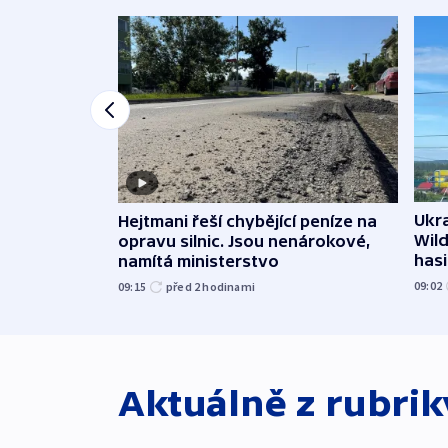
Ukra
Hejtmani řeší chybějící peníze na
Wild
opravu silnic. Jsou nenárokové,
hasi
namítá ministerstvo
09:02
09:15
před 2
hodinami
Aktuálně z rubri