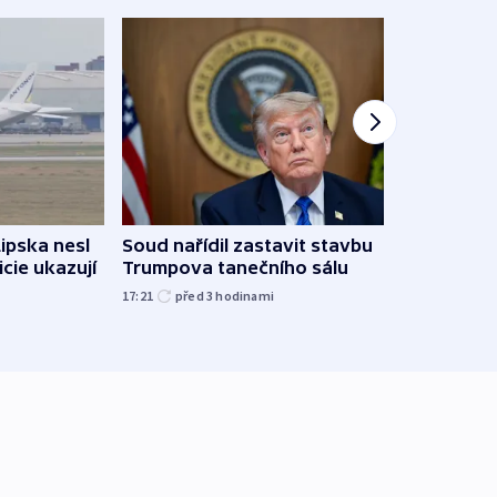
Lipska nesl
Soud nařídil zastavit stavbu
Žido
icie ukazují
Trumpova tanečního sálu
břehu
kriti
17:21
před 3
hodinami
před 3