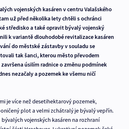
valých vojenských kasáren v centru Valašského
 tam už před několika lety chtěli s ochránci
é středisko a také opravit bývalý vojenský
onili k variantě dlouhodobé revitalizace kasáren
ování do městské zástavby v souladu se
tovali tak šanci, kterou město převodem
la završena úsilím radnice o změnu podmínek
dodnes nezačaly a pozemek ke všemu ničí
mi je více než desetihektarový pozemek,
poničený plot a velmi zchátralý je bývalý vepřín.
i bývalých vojenských kasáren na rozhraní
místní části Hrachovec. Lukrativní pozemek čeká