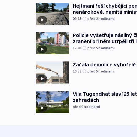
Hejtmani řeší chybějící pen
nenárokové, namítá minis
09:15
před 2
hodinami
Policie vyšetřuje násilný 
zranění při něm utrpěli tři 
17:03
před 5
hodinami
Začala demolice vyhořelé
10:53
před 5
hodinami
Vila Tugendhat slaví 25 le
zahradách
před 9
hodinami