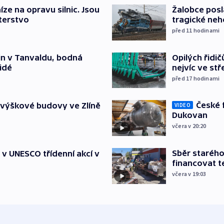
íze na opravu silnic. Jsou
Žalobce posla
terstvo
tragické neh
před 11
hodinami
Opilých řidi
čin v Tanvaldu, bodná
nejvíc ve st
lidé
před 17
hodinami
České 
 výškové budovy ve Zlíně
VIDEO
Dukovan
včera v 20:20
Sběr staréh
t v UNESCO třídenní akcí v
financovat t
včera v 19:03