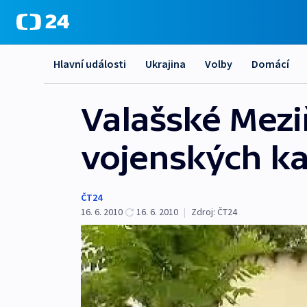
Hlavní události
Ukrajina
Volby
Domácí
Valašské Mezi
vojenských k
ČT24
16. 6. 2010
16. 6. 2010
|
Zdroj:
ČT24