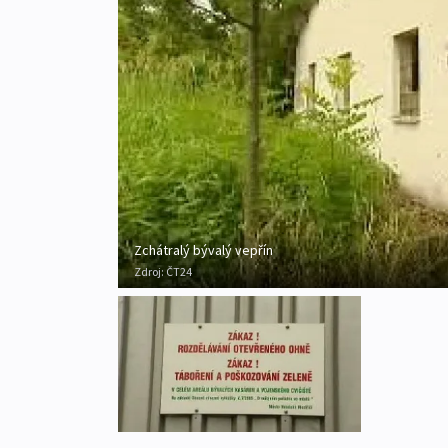
Zchátralý bývalý vepřín
Zdroj:
ČT24