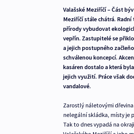
Valašské Meziříčí – Část bý
Meziříčí stále chátrá. Radní
přírody vybudovat ekologick
vepřín. Zastupitelé se přikl
a jejich postupného začleň
schválenou koncepcí. Akcen
kasáren dostalo a která by
jejich využití. Práce však 
vandalové.
Zarostlý náletovými dřevina
nelegální skládka, místy je 
Tak to dnes vypadá na okraj
Valašského Meziříčí a jeho 