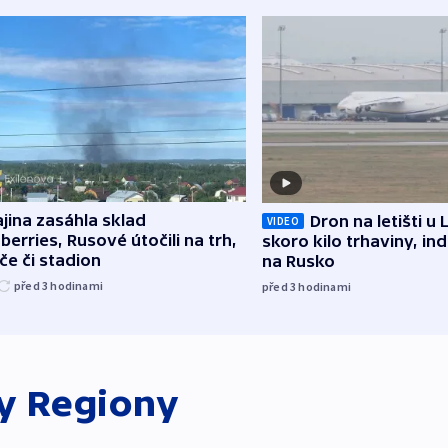
jina zasáhla sklad
Dron na letišti u 
VIDEO
berries, Rusové útočili na trh,
skoro kilo trhaviny, ind
če či stadion
na Rusko
před 3
hodinami
před 3
hodinami
ky
Regiony