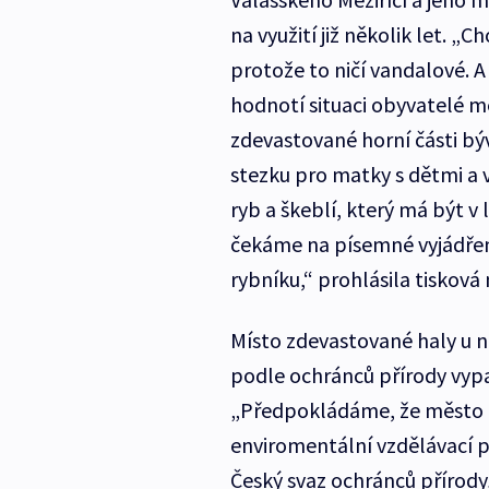
na využití již několik let. „
protože to ničí vandalové. A 
hodnotí situaci obyvatelé m
zdevastované horní části b
stezku pro matky s dětmi a 
ryb a škeblí, který má být v
čekáme na písemné vyjádření 
rybníku,“ prohlásila tisková
Místo zdevastované haly u n
podle ochránců přírody vypa
„Předpokládáme, že město p
enviromentální vzdělávací 
Český svaz ochránců přírody,