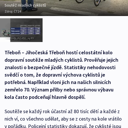
Soutěž mladých cyklistů
Zdroj:
ČT24
Třeboň – Jihočeská Třeboň hostí celostátní kolo
dopravní soutěže mladých cyklistů. Prověřuje jejich
znalosti o bezpečné jízdě. Statistiky nehodovosti
svědčí o tom, že dopravní výchova cyklistů je
potřebná. Například vloni jich na našich silnicích
zemřelo 70. Význam přilby nebo správnou výbavu
kola často podceňují hlavně dospělí.
Soutěže se každý rok účastní až 80 tisíc dětí a každé z
nich ví, co všechno udělat, aby se z cesty na kole vrátilo
v pořádku. Policejní statistiky dokazují, že cyklisté jsou