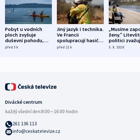
Pobyt u vodních
Jiný jazyk i technika.
„Musíme zapo
ploch zvyšuje
Ve Francii
ženy.“ Litevšt
duševní pohodu,
spolupracují hasiči z
politici zvažuj
ukázala
různých zemí
dohodu o
před 5
h
před 21
h
5. 8. 2026
mezinárodní studie
demografii
Divácké centrum
každý všední den:
8:00—16:00 hodin
261 136 113
info@ceskatelevize.cz