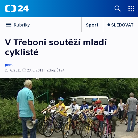
Sport
SLEDOVAT
Rubriky
V Třeboni soutěží mladí
cyklisté
pem
23. 6. 2011
23. 6. 2011
|
Zdroj:
ČT24