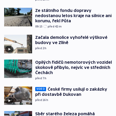
Ze státního fondu dopravy
nedostanou letos kraje na silnice ani
korunu, řekl Půta
09:15
před 42
m
Začala demolice vyhořelé výškové
budovy ve Zlíně
před 2
h
Opilých řidičů nemotorových vozidel
skokově přibylo, nejvíc ve středních
Čechách
před 7
h
České firmy usilují o zakázky
VIDEO
při dostavbě Dukovan
před 16
h
Sběr starého železa pomáhá