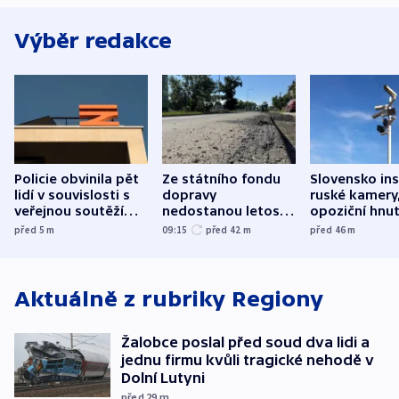
Výběr redakce
Policie obvinila pět
Ze státního fondu
Slovensko ins
lidí v souvislosti s
dopravy
ruské kamery,
veřejnou soutěží
nedostanou letos
opoziční hnut
Správy železnic
kraje na silnice ani
před 5
m
09:15
před 42
m
před 46
m
korunu, řekl Půta
Aktuálně z rubriky
Regiony
Žalobce poslal před soud dva lidi a
jednu firmu kvůli tragické nehodě v
Dolní Lutyni
před 29
m