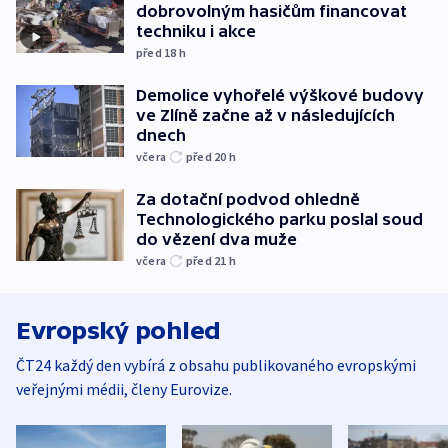
dobrovolným hasičům financovat
techniku i akce
před 18
h
Demolice vyhořelé výškové budovy
ve Zlíně začne až v následujících
dnech
včera
před 20
h
Za dotační podvod ohledně
Technologického parku poslal soud
do vězení dva muže
včera
před 21
h
Evropský pohled
ČT24 každý den vybírá z obsahu publikovaného evropskými
veřejnými médii, členy Eurovize.