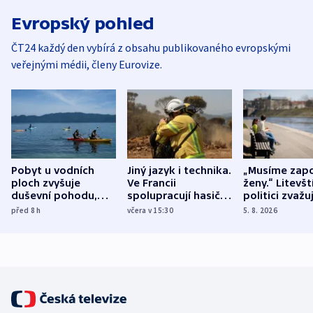
Evropský pohled
ČT24 každý den vybírá z obsahu publikovaného evropskými
veřejnými médii, členy Eurovize.
Pobyt u vodních
Jiný jazyk i technika.
„Musíme zapo
ploch zvyšuje
Ve Francii
ženy.“ Litevšt
duševní pohodu,
spolupracují hasiči z
politici zvažuj
ukázala
různých zemí
dohodu o
před 8
h
včera v 15:30
5. 8. 2026
mezinárodní studie
demografii