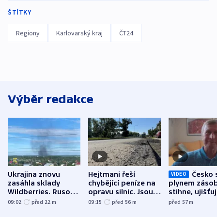
ŠTÍTKY
Regiony
Karlovarský kraj
ČT24
Výběr redakce
Ukrajina znovu
Hejtmani řeší
Česko 
VIDEO
zasáhla sklady
chybějící peníze na
plynem zásob
Wildberries. Rusové
opravu silnic. Jsou
stihne, ujišťu
útočili v Charkovské
nenárokové, namítá
expert. Sníže
09:02
před 22
m
09:15
před 56
m
před 57
m
oblasti
ministerstvo
však slíbit ne