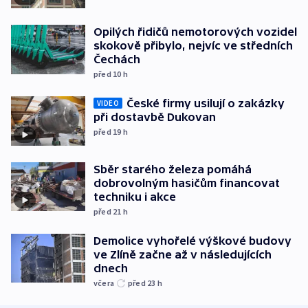
Opilých řidičů nemotorových vozidel
skokově přibylo, nejvíc ve středních
Čechách
před 10
h
České firmy usilují o zakázky
VIDEO
při dostavbě Dukovan
před 19
h
Sběr starého železa pomáhá
dobrovolným hasičům financovat
techniku i akce
před 21
h
Demolice vyhořelé výškové budovy
ve Zlíně začne až v následujících
dnech
včera
před 23
h