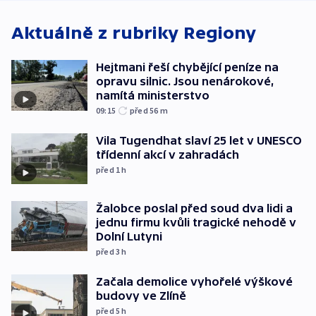
Aktuálně z rubriky
Regiony
Hejtmani řeší chybějící peníze na
opravu silnic. Jsou nenárokové,
namítá ministerstvo
09:15
před 56
m
Vila Tugendhat slaví 25 let v UNESCO
třídenní akcí v zahradách
před 1
h
Žalobce poslal před soud dva lidi a
jednu firmu kvůli tragické nehodě v
Dolní Lutyni
před 3
h
Začala demolice vyhořelé výškové
budovy ve Zlíně
před 5
h