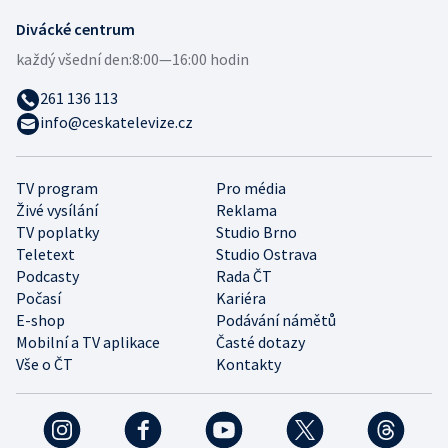
Divácké centrum
každý všední den:
8:00—16:00 hodin
261 136 113
info@ceskatelevize.cz
TV program
Pro média
Živé vysílání
Reklama
TV poplatky
Studio Brno
Teletext
Studio Ostrava
Podcasty
Rada ČT
Počasí
Kariéra
E-shop
Podávání námětů
Mobilní a TV aplikace
Časté dotazy
Vše o ČT
Kontakty