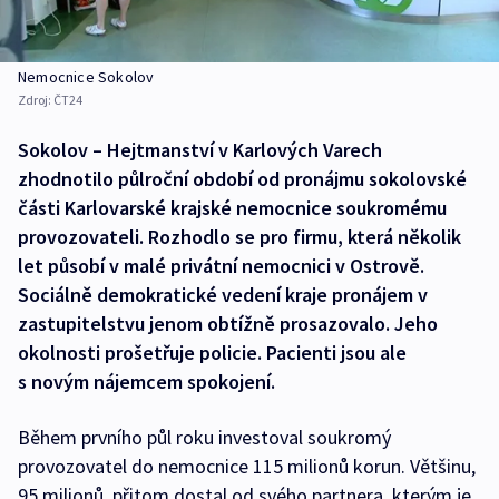
Nemocnice Sokolov
Zdroj:
ČT24
Sokolov – Hejtmanství v Karlových Varech
zhodnotilo půlroční období od pronájmu sokolovské
části Karlovarské krajské nemocnice soukromému
provozovateli. Rozhodlo se pro firmu, která několik
let působí v malé privátní nemocnici v Ostrově.
Sociálně demokratické vedení kraje pronájem v
zastupitelstvu jenom obtížně prosazovalo. Jeho
okolnosti prošetřuje policie. Pacienti jsou ale
s novým nájemcem spokojení.
Během prvního půl roku investoval soukromý
provozovatel do nemocnice 115 milionů korun. Většinu,
95 milionů, přitom dostal od svého partnera, kterým je