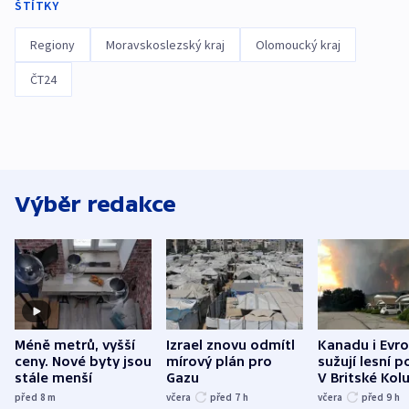
ŠTÍTKY
Regiony
Moravskoslezský kraj
Olomoucký kraj
ČT24
Výběr redakce
Méně metrů, vyšší
Izrael znovu odmítl
Kanadu i Evro
ceny. Nové byty jsou
mírový plán pro
sužují lesní p
stále menší
Gazu
V Britské Kol
evakuovali tis
před 8
m
včera
před 7
h
včera
před 9
h