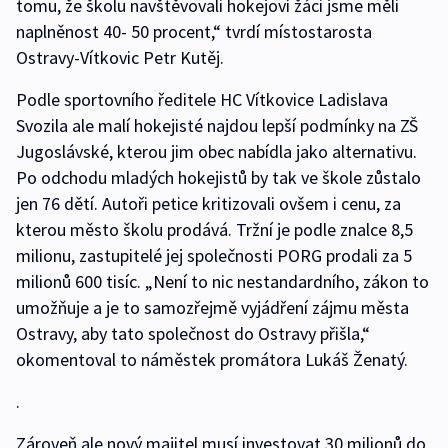
tomu, že školu navštěvovali hokejoví žáci jsme měli
naplněnost 40- 50 procent,“ tvrdí místostarosta
Ostravy-Vítkovic Petr Kutěj.
Podle sportovního ředitele HC Vítkovice Ladislava
Svozila ale malí hokejisté najdou lepší podmínky na ZŠ
Jugoslávské, kterou jim obec nabídla jako alternativu.
Po odchodu mladých hokejistů by tak ve škole zůstalo
jen 76 dětí. Autoři petice kritizovali ovšem i cenu, za
kterou město školu prodává. Tržní je podle znalce 8,5
milionu, zastupitelé jej společnosti PORG prodali za 5
milionů 600 tisíc. „Není to nic nestandardního, zákon to
umožňuje a je to samozřejmě vyjádření zájmu města
Ostravy, aby tato společnost do Ostravy přišla,“
okomentoval to náměstek promátora Lukáš Ženatý.
.
Zároveň ale nový majitel musí investovat 30 milionů do