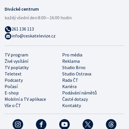
Divácké centrum
každý všední den:
8:00—16:00 hodin
261 136 113
info@ceskatelevize.cz
TV program
Pro média
Živé vysílání
Reklama
TV poplatky
Studio Brno
Teletext
Studio Ostrava
Podcasty
Rada ČT
Počasí
Kariéra
E-shop
Podávání námětů
Mobilní a TV aplikace
Časté dotazy
Vše o ČT
Kontakty