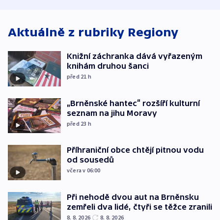
Aktuálně z rubriky
Regiony
Knižní záchranka dává vyřazeným
knihám druhou šanci
před 21
h
„Brněnské hantec“ rozšíří kulturní
seznam na jihu Moravy
před 23
h
Příhraniční obce chtějí pitnou vodu
od sousedů
včera v 06:00
Při nehodě dvou aut na Brněnsku
zemřeli dva lidé, čtyři se těžce zranili
8. 8. 2026
8. 8. 2026