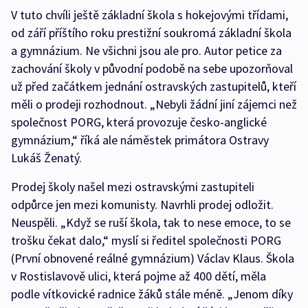
V tuto chvíli ještě základní škola s hokejovými třídami,
od září příštího roku prestižní soukromá základní škola
a gymnázium. Ne všichni jsou ale pro. Autor petice za
zachování školy v původní podobě na sebe upozorňoval
už před začátkem jednání ostravských zastupitelů, kteří
měli o prodeji rozhodnout. „Nebyli žádní jiní zájemci než
společnost PORG, která provozuje česko-anglické
gymnázium,“ říká ale náměstek primátora Ostravy
Lukáš Ženatý.
Prodej školy našel mezi ostravskými zastupiteli
odpůrce jen mezi komunisty. Navrhli prodej odložit.
Neuspěli. „Když se ruší škola, tak to nese emoce, to se
trošku čekat dalo,“ myslí si ředitel společnosti PORG
(První obnovené reálné gymnázium) Václav Klaus. Škola
v Rostislavově ulici, která pojme až 400 dětí, měla
podle vítkovické radnice žáků stále méně. „Jenom díky