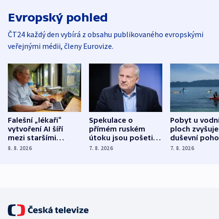
Evropský pohled
ČT24 každý den vybírá z obsahu publikovaného evropskými
veřejnými médii, členy Eurovize.
Falešní „lékaři“
Spekulace o
Pobyt u vodn
vytvoření AI šíří
přímém ruském
ploch zvyšuje
mezi staršími
útoku jsou pošetilé,
duševní poho
Poláky nebezpečné
míní estonský
ukázala
8. 8. 2026
7. 8. 2026
7. 8. 2026
zdravotní rady
bezpečnostní
mezinárodní 
expert