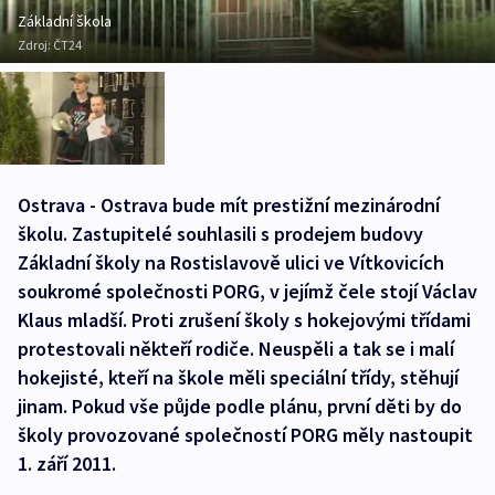
Základní škola
Zdroj:
ČT24
Ostrava - Ostrava bude mít prestižní mezinárodní
školu. Zastupitelé souhlasili s prodejem budovy
Základní školy na Rostislavově ulici ve Vítkovicích
soukromé společnosti PORG, v jejímž čele stojí Václav
Klaus mladší. Proti zrušení školy s hokejovými třídami
protestovali někteří rodiče. Neuspěli a tak se i malí
hokejisté, kteří na škole měli speciální třídy, stěhují
jinam. Pokud vše půjde podle plánu, první děti by do
školy provozované společností PORG měly nastoupit
1. září 2011.