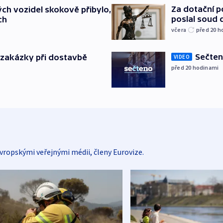
Za dotační 
ch vozidel skokově přibylo,
poslal soud 
ch
včera
před 20
h
Sečten
o zakázky při dostavbě
VIDEO
před 20
hodinami
vropskými veřejnými médii, členy Eurovize.