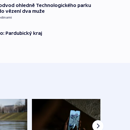
podvod ohledně Technologického parku
do vězení dva muže
odinami
o: Pardubický kraj