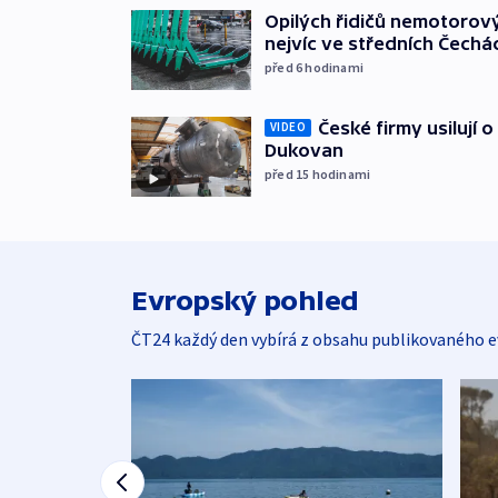
Opilých řidičů nemotorový
nejvíc ve středních Čechá
před 6
hodinami
České firmy usilují 
VIDEO
Dukovan
před 15
hodinami
Evropský pohled
ČT24 každý den vybírá z obsahu publikovaného e