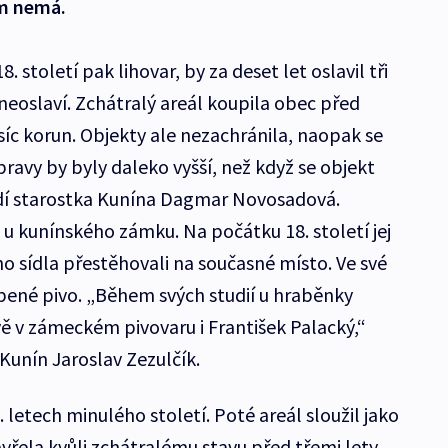
ím nemá.
. století pak lihovar, by za deset let oslavil tři
neoslaví. Zchátralý areál koupila obec před
isíc korun. Objekty ale nezachránila, naopak se
ravy by byly daleko vyšší, než když se objekt
vrdí starostka Kunína Dagmar Novosadová.
 u kunínského zámku. Na počátku 18. století jej
ho sídla přestěhovali na současné místo. Ve své
íbené pivo. „Během svých studií u hraběnky
 v zámeckém pivovaru i František Palacký,“
unín Jaroslav Zezulčík.
0. letech minulého století. Poté areál sloužil jako
zavřela kvůli zchátralému stavu před třemi lety