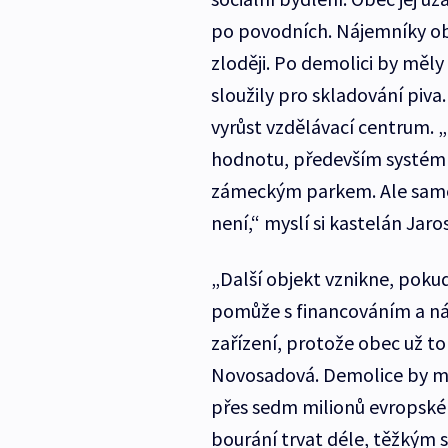
po povodních. Nájemníky obe
zloději. Po demolici by měl
sloužily pro skladování piv
vyrůst vzdělávací centrum. 
hodnotu, především systém 
zámeckým parkem. Ale samo
není,“ myslí si kastelán Jaro
„Další objekt vznikne, pokud
pomůže s financováním a ná
zařízení, protože obec už 
Novosadová. Demolice by měl
přes sedm milionů evropské
bourání trvat déle, těžkým 