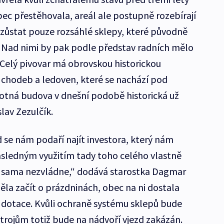
c přestěhovala, areál ale postupně rozebírají
y zůstat pouze rozsáhlé sklepy, které původně
a. Nad nimi by pak podle představ radních mělo
„Celý pivovar má obrovskou historickou
chodeb a ledoven, které se nachází pod
tná budova v dnešní podobě historická už
slav Zezulčík.
 se nám podaří najít investora, který nám
sledným využitím tady toho celého vlastně
to sama nezvládne,“ dodává starostka Dagmar
a začít o prázdninách, obec na ni dostala
 dotace. Kvůli ochraně systému sklepů bude
strojům totiž bude na nádvoří vjezd zakázán.