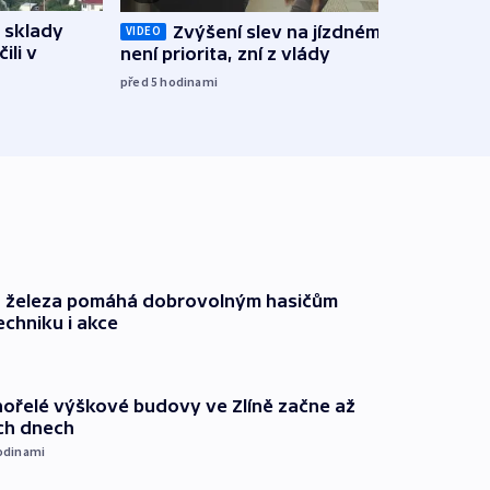
 sklady
Opil
Zvýšení slev na jízdném teď
VIDEO
ili v
vozid
není priorita, zní z vlády
stře
před 5
hodinami
před 6
o železa pomáhá dobrovolným hasičům
echniku i akce
ořelé výškové budovy ve Zlíně začne až
ích dnech
odinami