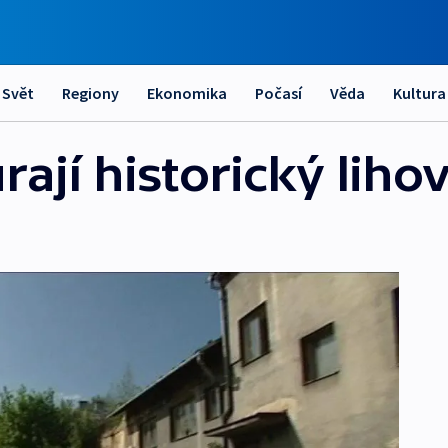
Svět
Regiony
Ekonomika
Počasí
Věda
Kultura
ají historický liho