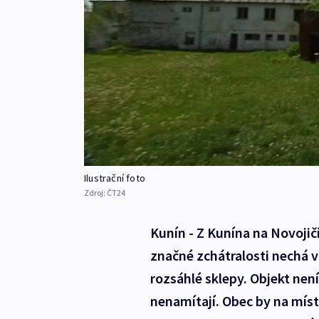
Ilustrační foto
Zdroj:
ČT24
Kunín - Z Kunína na Novojičí
značné zchátralosti nechá v
rozsáhlé sklepy. Objekt nen
nenamítají. Obec by na míst