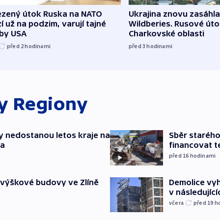
zený útok Ruska na NATO
Ukrajina znovu zasáhla
í už na podzim, varují tajné
Wildberies. Rusové útoč
žby USA
Charkovské oblasti
před 2
hodinami
před 3
hodinami
ky
Regiony
y nedostanou letos kraje na
Sběr staréh
ta
financovat t
před 16
hodinami
Demolice vyh
 výškové budovy ve Zlíně
v následujíc
včera
před 19
h