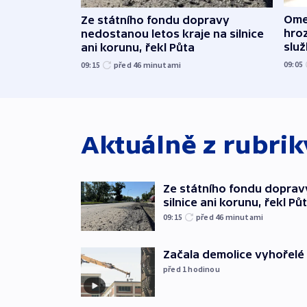
Ome
Ze státního fondu dopravy
hroz
nedostanou letos kraje na silnice
slu
ani korunu, řekl Půta
09:05
09:15
před 46
minutami
Aktuálně z rubri
Ze státního fondu doprav
silnice ani korunu, řekl Pů
09:15
před 46
minutami
Začala demolice vyhořelé
před 1
hodinou