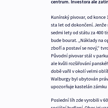
centrum. Investora ale zat
Kunínský pivovar, od konce 18
sta let od dokončení. Jenže 
sedmi lety od státu za 400 t
bude bourat. „Náklady na op
zboří a postaví se nový,“ t
Původní pivovar stál v parku
ale kvůli rozšiřování panské
době vařil v okolí velmi obl
Walburgy byl ubytován právě
upozorňuje kastelán zámku K
Poslední líh zde vyrobili v 6
sociální bydlení. Obec jej u