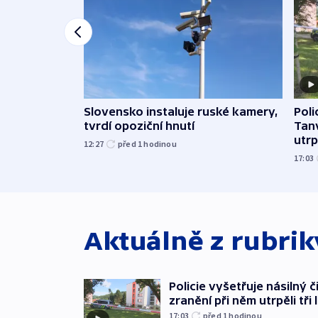
Slovensko instaluje ruské kamery,
Poli
tvrdí opoziční hnutí
Tanv
utrpě
12:27
před 1
hodinou
17:03
Aktuálně z rubri
Policie vyšetřuje násilný 
zranění při něm utrpěli tři 
17:03
před 1
hodinou