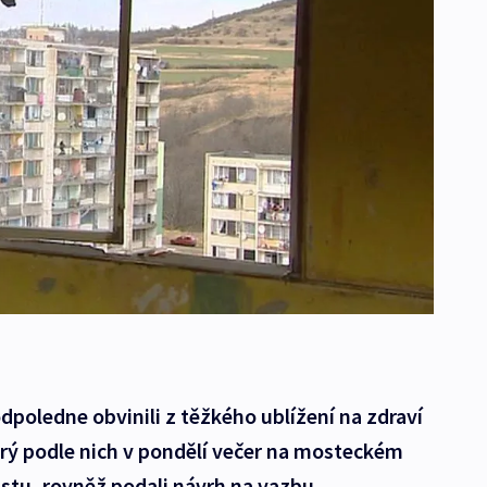
dpoledne obvinili z těžkého ublížení na zdraví
erý podle nich v pondělí večer na mosteckém
istu, rovněž podali návrh na vazbu.