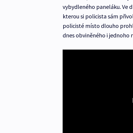
vybydleného paneláku. Ve dr
kterou si policista sám přiv
policisté místo dlouho proh
dnes obviněného i jednoho ne