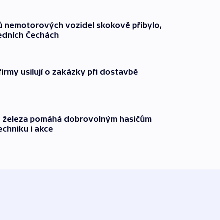
čů nemotorových vozidel skokově přibylo,
ředních Čechách
firmy usilují o zakázky při dostavbě
o železa pomáhá dobrovolným hasičům
echniku i akce