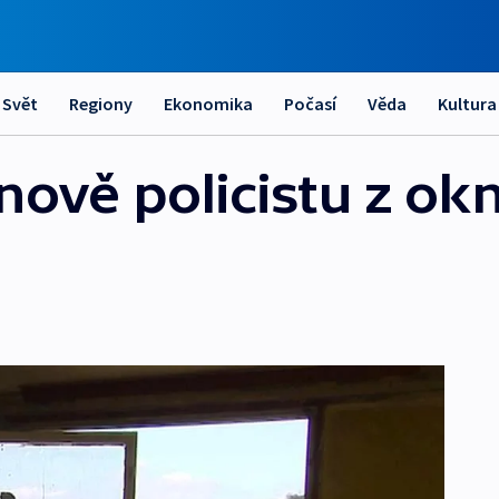
Svět
Regiony
Ekonomika
Počasí
Věda
Kultura
nově policistu z ok