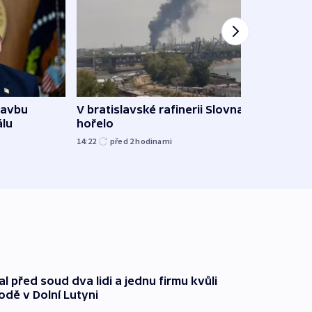
tavbu
V bratislavské rafinerii Slovnaft
Ukra
álu
hořelo
Wildb
Char
14:22
před 2
hodinami
09:02
l před soud dva lidi a jednu firmu kvůli
odě v Dolní Lutyni