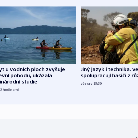
Jiný jazyk i technika. Ve
t u vodních ploch zvyšuje
spolupracují hasiči z r
evní pohodu, ukázala
inárodní studie
včera v 15:30
12
hodinami