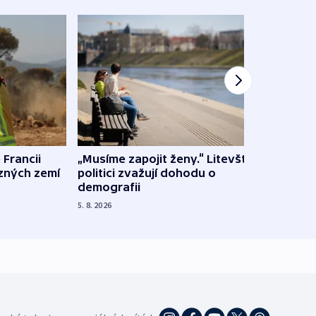
 Francii
„Musíme zapojit ženy.“ Litevští
Na Uk
ůzných zemí
politici zvažují dohodu o
občan
demografii
na s
5. 8. 2026
5. 8. 20