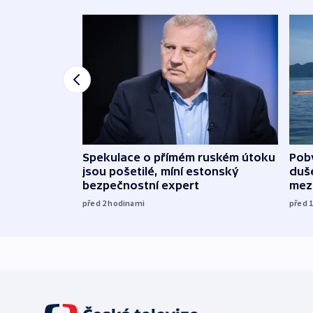
Spekulace o přímém ruském útoku
Poby
jsou pošetilé, míní estonský
duš
bezpečnostní expert
mez
před 2
hodinami
před 