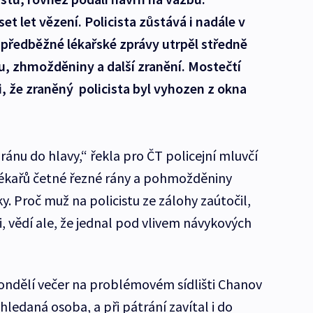
et let vězení. Policista zůstává i nadále v
předběžné lékařské zprávy utrpěl středně
u, zhmožděniny a další zranění. Mostečtí
i, že zraněný policista byl vyhozen z okna
 ránu do hlavy,“ řekla pro ČT policejní mluvčí
lékařů četné řezné rány a pohmožděniny
y. Proč muž na policistu ze zálohy zaútočil,
i, vědí ale, že jednal pod vlivem návykových
pondělí večer na problémovém sídlišti Chanov
hledaná osoba, a při pátrání zavítal i do