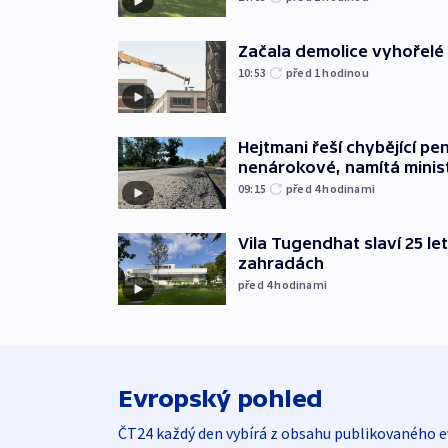
Začala demolice vyhořelé
10:53
před 1
hodinou
Hejtmani řeší chybějící pen
nenárokové, namítá minis
09:15
před 4
hodinami
Vila Tugendhat slaví 25 le
zahradách
před 4
hodinami
Evropský pohled
ČT24 každý den vybírá z obsahu publikovaného e