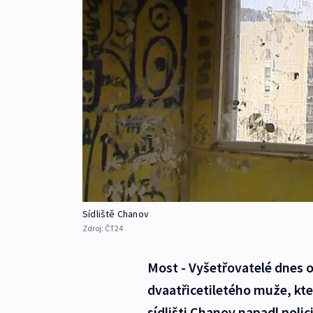
Sídliště Chanov
Zdroj:
ČT24
Most - Vyšetřovatelé dnes o
dvaatřicetiletého muže, kt
sídlišti Chanov napadl polic