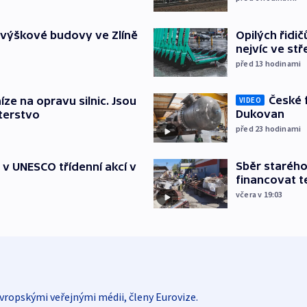
Opilých řidi
 výškové budovy ve Zlíně
nejvíc ve st
před 13
hodinami
České 
íze na opravu silnic. Jsou
VIDEO
Dukovan
terstvo
před 23
hodinami
Sběr staréh
t v UNESCO třídenní akcí v
financovat t
včera v 19:03
vropskými veřejnými médii, členy Eurovize.