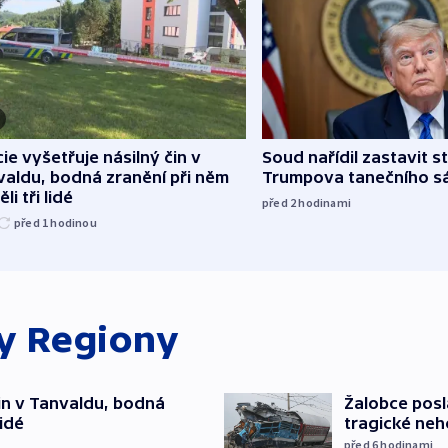
cie vyšetřuje násilný čin v
Soud nařídil zastavit s
aldu, bodná zranění při něm
Trumpova tanečního s
li tři lidé
před 2
hodinami
před 1
hodinou
ky
Regiony
čin v Tanvaldu, bodná
Žalobce posla
lidé
tragické neh
před 6
hodinami