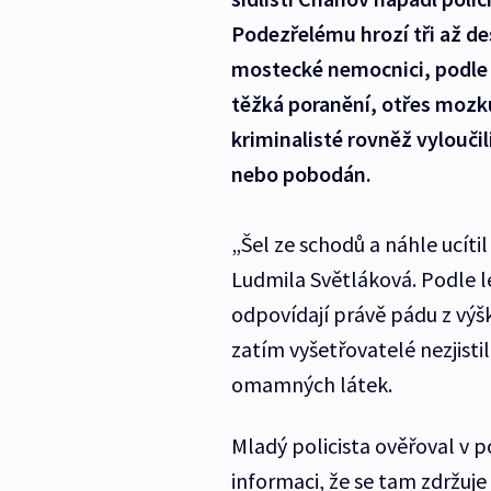
Podezřelému hrozí tři až des
mostecké nemocnici, podle 
těžká poranění, otřes mozk
kriminalisté rovněž vyloučil
nebo pobodán.
„Šel ze schodů a náhle ucítil
Ludmila Světláková. Podle 
odpovídají právě pádu z výšk
zatím vyšetřovatelé nezjistil
omamných látek.
Mladý policista ověřoval v 
informaci, že se tam zdržuje 