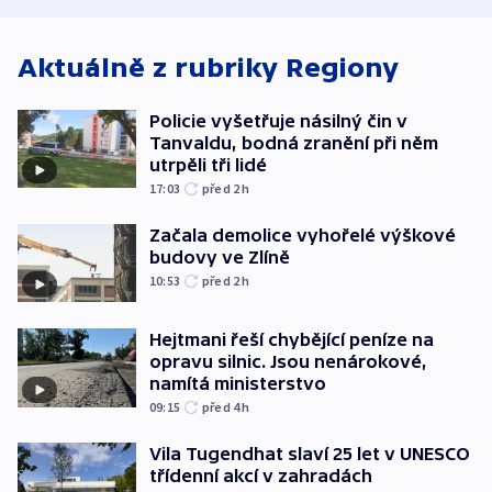
Aktuálně z rubriky
Regiony
Policie vyšetřuje násilný čin v
Tanvaldu, bodná zranění při něm
utrpěli tři lidé
17:03
před 2
h
Začala demolice vyhořelé výškové
budovy ve Zlíně
10:53
před 2
h
Hejtmani řeší chybějící peníze na
opravu silnic. Jsou nenárokové,
namítá ministerstvo
09:15
před 4
h
Vila Tugendhat slaví 25 let v UNESCO
třídenní akcí v zahradách