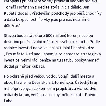
zatopení i při pětileté vodě,“ prohlásil vedoucí projektu
Tomáš Hofmann z Ředitelství silnic a dálnic. Jan
Kubata dodal: „Především podchody pro pěší, chodníky
a další bezpečnostní prvky jsou pro nás nesmírně
důležité.“
Stavba bude stát skoro 600 milionů korun, necelou
desetinu peněz uvolní město ze svého rozpočtu. Podle
radnice investici neovlivní ani aktuální finanční krize.
„Pro město Ústí nad Labem je to naprosto strategická
investice, velmi rádi peníze na tu stavbu poskytneme,“
dodal primátor Kubata.
Po ochraně před velkou vodou volají i další města a
obce, hlavně na Děčínsku a Litoměřicku. Ústecký kraj
má připravených celkem osm projektů za víc než dvě
miliardy korun, většinu z nich by mělo zaplatit Povodí
Labe.