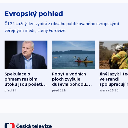
Evropský pohled
ČT24 každý den vybírá z obsahu publikovaného evropskými
veřejnými médii, členy Eurovize.
Spekulace o
Pobyt u vodních
Jiný jazyk i t
přímém ruském
ploch zvyšuje
Ve Francii
útoku jsou pošetilé,
duševní pohodu,
spolupracují h
míní estonský
ukázala
různých zemí
před 2
h
před 12
h
včera v 15:30
bezpečnostní
mezinárodní studie
expert