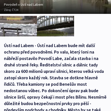
Povodeň v Ústí nad Labem
Zdroj:
ČT24
Ústí nad Labem - Ústí nad Labem bude mít další
ochranu před povodněmi. Po valu, který loni na
nábřeží postavilo Povodí Labe, začala stavba i na
druhé straně řeky. Ředitelství silnic a dálnic tady
skoro za 600 milionů upraví silnici, kterou velká voda
zatopí skoro každý rok. Stavba se dotkne hlavně
řidičů. Třeba kamiony se pod Benešův most
nedostanou vůbec. Po dokončení úprav pak bude
silnice širší, opravy čekají i most přes Bílinu. Nesmírně
důležité budou bezpečnostní prvky pro pěší -
především podchody a chodníky. Město by se také