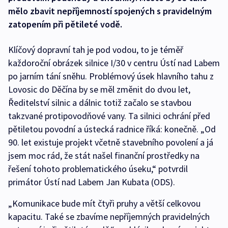
mělo zbavit nepříjemností spojených s pravidelným
zatopením při pětileté vodě.
Klíčový dopravní tah je pod vodou, to je téměř
každoroční obrázek silnice I/30 v centru Ústí nad Labem
po jarním tání sněhu. Problémový úsek hlavního tahu z
Lovosic do Děčína by se měl změnit do dvou let,
Ředitelství silnic a dálnic totiž začalo se stavbou
takzvané protipovodňové vany. Ta silnici ochrání před
pětiletou povodní a ústecká radnice říká: konečně. „Od
90. let existuje projekt včetně stavebního povolení a já
jsem moc rád, že stát našel finanční prostředky na
řešení tohoto problematického úseku,“ potvrdil
primátor Ústí nad Labem Jan Kubata (ODS).
„Komunikace bude mít čtyři pruhy a větší celkovou
kapacitu. Také se zbavíme nepříjemných pravidelných