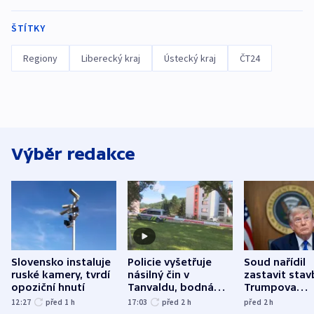
ŠTÍTKY
Regiony
Liberecký kraj
Ústecký kraj
ČT24
Výběr redakce
Slovensko instaluje
Policie vyšetřuje
Soud nařídil
ruské kamery, tvrdí
násilný čin v
zastavit stav
opoziční hnutí
Tanvaldu, bodná
Trumpova
zranění při něm
tanečního sá
12:27
před 1
h
17:03
před 2
h
před 2
h
utrpěli tři lidé