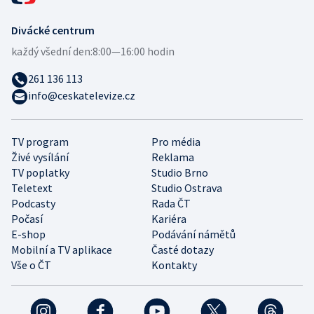
Divácké centrum
každý všední den:
8:00—16:00 hodin
261 136 113
info@ceskatelevize.cz
TV program
Pro média
Živé vysílání
Reklama
TV poplatky
Studio Brno
Teletext
Studio Ostrava
Podcasty
Rada ČT
Počasí
Kariéra
E-shop
Podávání námětů
Mobilní a TV aplikace
Časté dotazy
Vše o ČT
Kontakty