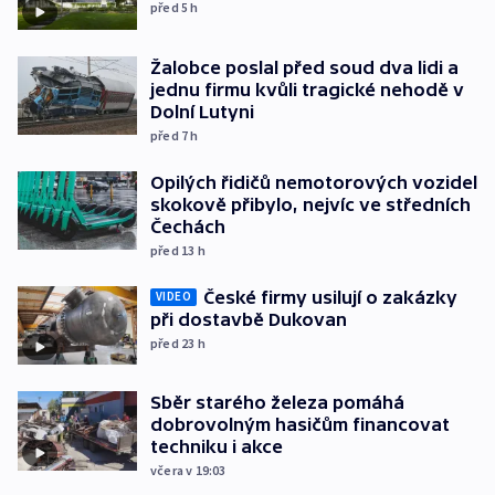
před 5
h
Žalobce poslal před soud dva lidi a
jednu firmu kvůli tragické nehodě v
Dolní Lutyni
před 7
h
Opilých řidičů nemotorových vozidel
skokově přibylo, nejvíc ve středních
Čechách
před 13
h
České firmy usilují o zakázky
VIDEO
při dostavbě Dukovan
před 23
h
Sběr starého železa pomáhá
dobrovolným hasičům financovat
techniku i akce
včera v 19:03