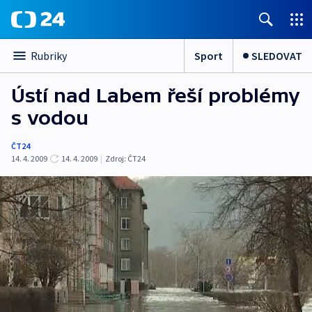
Sport
SLEDOVAT
Rubriky
Ústí nad Labem řeší problémy
s vodou
ČT24
14. 4. 2009
14. 4. 2009
|
Zdroj:
ČT24