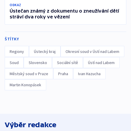
ODKAZ
Ústečan známý z dokumentu o zneužívání dětí
stráví dva roky ve vězení
ŠTÍTKY
Regiony
Ústecký kraj
Okresní soud v Ústí nad Labem
Soud
Slovensko
Sociální sítě
Ústí nad Labem
Městský soud v Praze
Praha
Ivan Hazucha
Martin Konopásek
Výběr redakce