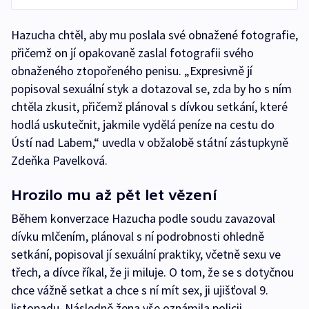
Hazucha chtěl, aby mu poslala své obnažené fotografie,
přičemž on jí opakovaně zaslal fotografii svého
obnaženého ztopořeného penisu. „Expresivně jí
popisoval sexuální styk a dotazoval se, zda by ho s ním
chtěla zkusit, přičemž plánoval s dívkou setkání, které
hodlá uskutečnit, jakmile vydělá peníze na cestu do
Ústí nad Labem,“ uvedla v obžalobě státní zástupkyně
Zdeňka Pavelková.
Hrozilo mu až pět let vězení
Během konverzace Hazucha podle soudu zavazoval
dívku mlčením, plánoval s ní podrobnosti ohledně
setkání, popisoval jí sexuální praktiky, včetně sexu ve
třech, a dívce říkal, že ji miluje. O tom, že se s dotyčnou
chce vážně setkat a chce s ní mít sex, ji ujišťoval 9.
listopadu. Následně žena vše oznámila policii.