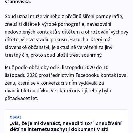
stanoviska.
Soud uznal muže vinného z přečinů šíření pornografie,
zneužití dítěte k výrobě pornografie, navazování
nedovolených kontaktů s dítětem a ohrožování výchovy
dítěte, vše ve stadiu pokusu. Hazucha, který má
slovenské občanství, je aktuálně ve vězení za jiný
trestný čin, proto soud uložil trest souhrnný.
Muž podle obžaloby od 3. listopadu 2020 do 10.
listopadu 2020 prostřednictvím Facebooku kontaktoval
ženu, která se v konverzaci s ním vydávala za
dvanáctiletou dívku. Ve skutečnosti jí tehdy bylo
pětadvacet let.
ODKAZ
„Víš, že je mi dvanáct, nevadí ti to?“ Zneužívání
dětí na internetu zachytil dokument V síti