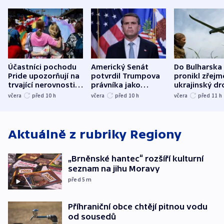
Účastníci pochodu
Americký Senát
Do Bulharska
Pride upozorňují na
potvrdil Trumpova
pronikl zřejm
trvající nerovnosti i
právníka jako
ukrajinský dr
společenskou
ministra
explodoval k
včera
před 10
h
včera
před 10
h
včera
před 11
h
atmosféru
spravedlnosti
od plynovod
Aktuálně z rubriky
Regiony
„Brněnské hantec“ rozšíří kulturní
seznam na jihu Moravy
před 5
m
Příhraniční obce chtějí pitnou vodu
od sousedů