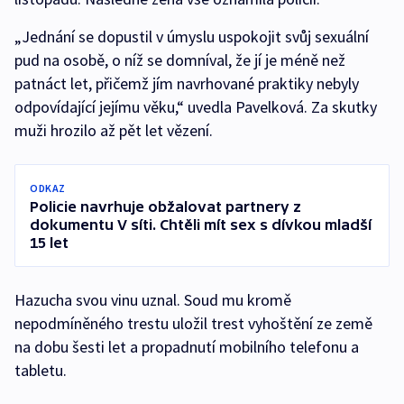
„Jednání se dopustil v úmyslu uspokojit svůj sexuální
pud na osobě, o níž se domníval, že jí je méně než
patnáct let, přičemž jím navrhované praktiky nebyly
odpovídající jejímu věku,“ uvedla Pavelková. Za skutky
muži hrozilo až pět let vězení.
ODKAZ
Policie navrhuje obžalovat partnery z
dokumentu V síti. Chtěli mít sex s dívkou mladší
15 let
Hazucha svou vinu uznal. Soud mu kromě
nepodmíněného trestu uložil trest vyhoštění ze země
na dobu šesti let a propadnutí mobilního telefonu a
tabletu.