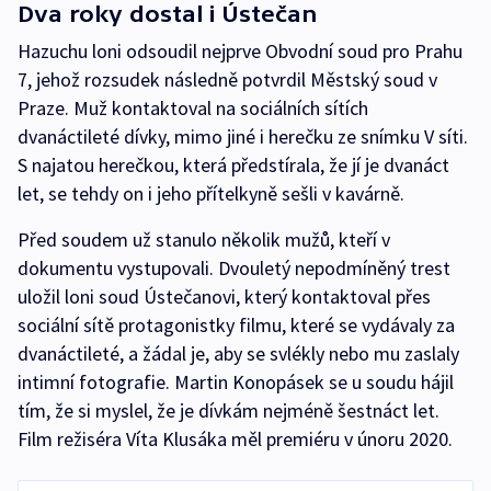
Dva roky dostal i Ústečan
Hazuchu loni odsoudil nejprve Obvodní soud pro Prahu
7, jehož rozsudek následně potvrdil Městský soud v
Praze. Muž kontaktoval na sociálních sítích
dvanáctileté dívky, mimo jiné i herečku ze snímku V síti.
S najatou herečkou, která předstírala, že jí je dvanáct
let, se tehdy on i jeho přítelkyně sešli v kavárně.
Před soudem už stanulo několik mužů, kteří v
dokumentu vystupovali. Dvouletý nepodmíněný trest
uložil loni soud Ústečanovi, který kontaktoval přes
sociální sítě protagonistky filmu, které se vydávaly za
dvanáctileté, a žádal je, aby se svlékly nebo mu zaslaly
intimní fotografie. Martin Konopásek se u soudu hájil
tím, že si myslel, že je dívkám nejméně šestnáct let.
Film režiséra Víta Klusáka měl premiéru v únoru 2020.