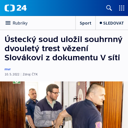
Sport
SLEDOVAT
Rubriky
Ústecký soud uložil souhrnný
dvouletý trest vězení
Slovákovi z dokumentu V síti
mvr
10. 5. 2022
|
Zdroj:
ČTK