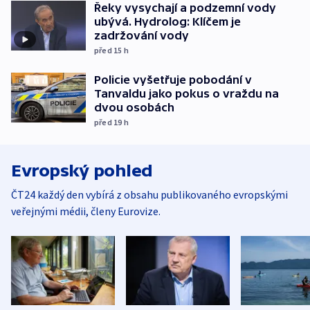
Řeky vysychají a podzemní vody
ubývá. Hydrolog: Klíčem je
zadržování vody
před 15
h
Policie vyšetřuje pobodání v
Tanvaldu jako pokus o vraždu na
dvou osobách
před 19
h
Evropský pohled
ČT24 každý den vybírá z obsahu publikovaného evropskými
veřejnými médii, členy Eurovize.