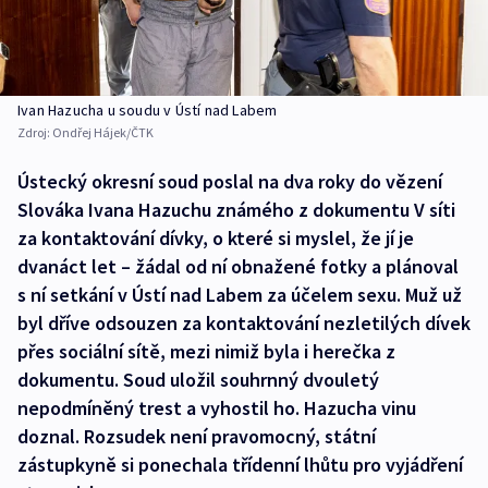
Ivan Hazucha u soudu v Ústí nad Labem
Zdroj:
Ondřej Hájek/ČTK
Ústecký okresní soud poslal na dva roky do vězení
Slováka Ivana Hazuchu známého z dokumentu V síti
za kontaktování dívky, o které si myslel, že jí je
dvanáct let –⁠ žádal od ní obnažené fotky a plánoval
s ní setkání v Ústí nad Labem za účelem sexu. Muž už
byl dříve odsouzen za kontaktování nezletilých dívek
přes sociální sítě, mezi nimiž byla i herečka z
dokumentu. Soud uložil souhrnný dvouletý
nepodmíněný trest a vyhostil ho. Hazucha vinu
doznal. Rozsudek není pravomocný, státní
zástupkyně si ponechala třídenní lhůtu pro vyjádření