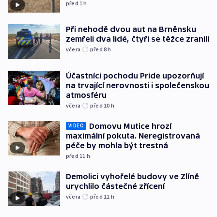
před 1
h
Při nehodě dvou aut na Brněnsku
zemřeli dva lidé, čtyři se těžce zranili
včera
před 8
h
Účastníci pochodu Pride upozorňují
na trvající nerovnosti i společenskou
atmosféru
včera
před 10
h
Domovu Mutice hrozí
VIDEO
maximální pokuta. Neregistrovaná
péče by mohla být trestná
před 11
h
Demolici vyhořelé budovy ve Zlíně
urychlilo částečné zřícení
včera
před 11
h