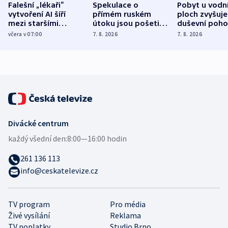
Falešní „lékaři“
Spekulace o
Pobyt u vodn
vytvoření AI šíří
přímém ruském
ploch zvyšuje
mezi staršími
útoku jsou pošetilé,
duševní poho
Poláky nebezpečné
míní estonský
ukázala
včera v 07:00
7. 8. 2026
7. 8. 2026
zdravotní rady
bezpečnostní
mezinárodní 
expert
Divácké centrum
každý všední den:
8:00—16:00 hodin
261 136 113
info@ceskatelevize.cz
TV program
Pro média
Živé vysílání
Reklama
TV poplatky
Studio Brno