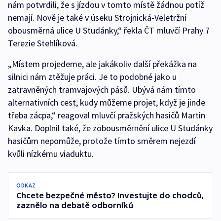
nám potvrdili, že s jízdou v tomto místě žádnou potíž
nemají. Nově je také v úseku Strojnická-Veletržní
obousměrná ulice U Studánky,“ řekla ČT mluvčí Prahy 7
Terezie Stehlíková.
„Místem projedeme, ale jakákoliv další překážka na
silnici nám ztěžuje práci. Je to podobné jako u
zatravněných tramvajových pásů. Ubývá nám tímto
alternativních cest, kudy můžeme projet, když je jinde
třeba zácpa,“ reagoval mluvčí pražských hasičů Martin
Kavka. Doplnil také, že zobousměrnění ulice U Studánky
hasičům nepomůže, protože tímto směrem nejezdí
kvůli nízkému viaduktu.
ODKAZ
Chcete bezpečné město? Investujte do chodců,
zaznělo na debatě odborníků