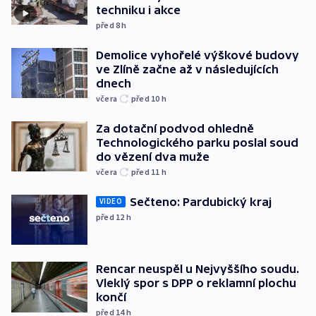
techniku i akce
před 8
h
Demolice vyhořelé výškové budovy
ve Zlíně začne až v následujících
dnech
včera
před 10
h
Za dotační podvod ohledně
Technologického parku poslal soud
do vězení dva muže
včera
před 11
h
Sečteno: Pardubický kraj
VIDEO
před 12
h
Rencar neuspěl u Nejvyššího soudu.
Vleklý spor s DPP o reklamní plochu
končí
před 14
h