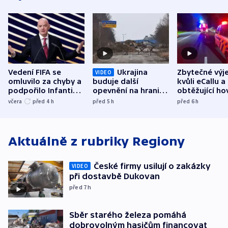
Vedení FIFA se
Ukrajina
Zbytečné výj
VIDEO
omluvilo za chyby a
buduje další
kvůli eCallu a
podpořilo Infantina.
opevnění na hranici
obtěžující ho
UEFA trvá na
s Běloruskem
zdržují záchr
včera
před 4
h
před 5
h
před 6
h
bojkotu
Aktuálně z rubriky
Regiony
České firmy usilují o zakázky
VIDEO
při dostavbě Dukovan
před 7
h
Sběr starého železa pomáhá
dobrovolným hasičům financovat