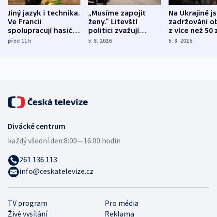
Jiný jazyk i technika.
„Musíme zapojit
Na Ukrajině j
Ve Francii
ženy.“ Litevští
zadržováni o
spolupracují hasiči z
politici zvažují
z více než 50 
různých zemí
dohodu o
Bojovali na s
před 11
h
5. 8. 2026
5. 8. 2026
demografii
Ruska
Divácké centrum
každý všední den:
8:00—16:00 hodin
261 136 113
info@ceskatelevize.cz
TV program
Pro média
Živé vysílání
Reklama