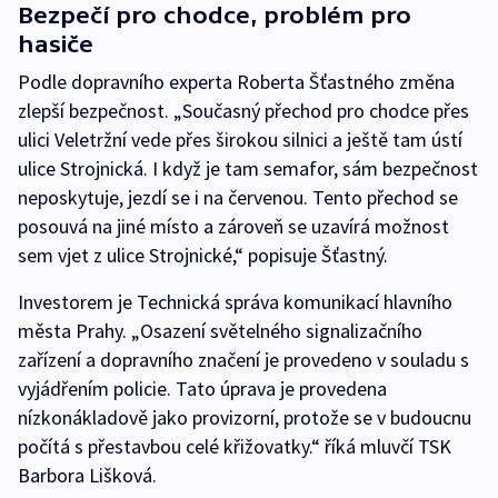
Bezpečí pro chodce, problém pro
hasiče
Podle dopravního experta Roberta Šťastného změna
zlepší bezpečnost. „Současný přechod pro chodce přes
ulici Veletržní vede přes širokou silnici a ještě tam ústí
ulice Strojnická. I když je tam semafor, sám bezpečnost
neposkytuje, jezdí se i na červenou. Tento přechod se
posouvá na jiné místo a zároveň se uzavírá možnost
sem vjet z ulice Strojnické,“ popisuje Šťastný.
Investorem je Technická správa komunikací hlavního
města Prahy. „Osazení světelného signalizačního
zařízení a dopravního značení je provedeno v souladu s
vyjádřením policie. Tato úprava je provedena
nízkonákladově jako provizorní, protože se v budoucnu
počítá s přestavbou celé křižovatky.“ říká mluvčí TSK
Barbora Lišková.