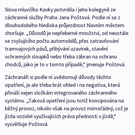
Slova mluvčího Kavky potvrdila i jeho kolegyně ze
záchranné služby Praha Jana Poštová. Podle ní se z
dlouhodobého hlediska průjezdnost hlavním městem
zhoršuje. „Důvodů je nepřeberné množství, od neustále
se zvyšujícího počtu automobilů, přes zatravňování
tramvajových pásů, přibývání uzavírek, stavění
ochranných sloupků nebo třeba zábran na ochranu
chodců, jako je to v tomto případě,“ jmenuje Poštová.
Záchranáři si podle ní uvědomují důvody těchto
opatření, je ale třeba brát ohled i na negativa, která
přináší nejen složkám integrovaného záchranného
systému. „Taková opatření jsou totiž koncipována na
běžný provoz, nikoliv však na provoz mimořádný, což je
jízda vozidel využívajících práva přednosti v jízdě,“
vysvětluje Poštová.