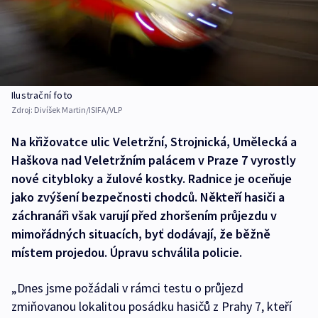
Ilustrační foto
Zdroj:
Divíšek Martin/ISIFA/VLP
Na křižovatce ulic Veletržní, Strojnická, Umělecká a
Haškova nad Veletržním palácem v Praze 7 vyrostly
nové citybloky a žulové kostky. Radnice je oceňuje
jako zvýšení bezpečnosti chodců. Někteří hasiči a
záchranáři však varují před zhoršením průjezdu v
mimořádných situacích, byť dodávají, že běžně
místem projedou. Úpravu schválila policie.
„Dnes jsme požádali v rámci testu o průjezd
zmiňovanou lokalitou posádku hasičů z Prahy 7, kteří