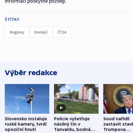
informací poskytne později.
ŠTÍTKY
Regiony
Domácí
ČT24
Výběr redakce
Slovensko instaluje
Policie vyšetřuje
Soud nařídil
ruské kamery, tvrdí
násilný čin v
zastavit stav
opoziční hnutí
Tanvaldu, bodná
Trumpova