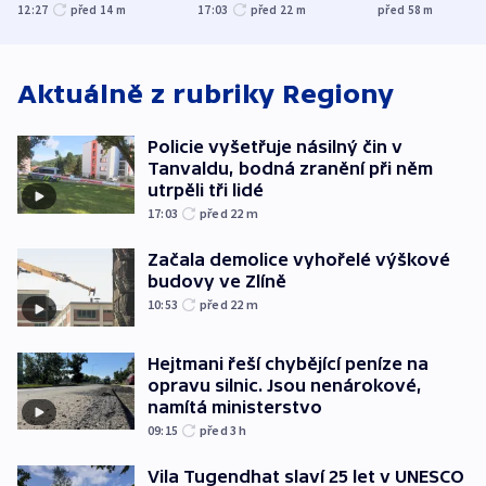
zranění při něm
tanečního sá
12:27
před 14
m
17:03
před 22
m
před 58
m
utrpěli tři lidé
Aktuálně z rubriky
Regiony
Policie vyšetřuje násilný čin v
Tanvaldu, bodná zranění při něm
utrpěli tři lidé
17:03
před 22
m
Začala demolice vyhořelé výškové
budovy ve Zlíně
10:53
před 22
m
Hejtmani řeší chybějící peníze na
opravu silnic. Jsou nenárokové,
namítá ministerstvo
09:15
před 3
h
Vila Tugendhat slaví 25 let v UNESCO