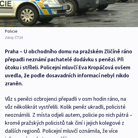
Policie
Zdroj:
ČT24
Praha – U obchodního domu na pražském Zličíně ráno
přepadli neznámí pachatelé dodávku s penězi. Při
útoku i stříleli. Policejní mluvčí Eva Kropáčová ovšem
uvedla, že podle dosavadních informací nebyl nikdo
zraněn.
Vůz s penězi ozbrojenci přepadli v osm hodin ráno, na
vůz několikrát vystřelili. Kolik peněz ukradli, policisté
neoznámili. Z místa odjeli autem, policie po nich pátrá –
kromě pražských policistů tak činí i jejich kolegové z
dalších regionů. Policejní mluvčí oznámila, že více