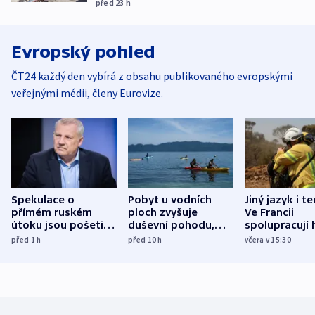
před 23
h
Evropský pohled
ČT24 každý den vybírá z obsahu publikovaného evropskými
veřejnými médii, členy Eurovize.
Spekulace o
Pobyt u vodních
Jiný jazyk i t
přímém ruském
ploch zvyšuje
Ve Francii
útoku jsou pošetilé,
duševní pohodu,
spolupracují h
míní estonský
ukázala
různých zemí
před 1
h
před 10
h
včera v 15:30
bezpečnostní
mezinárodní studie
expert