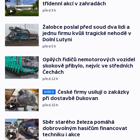
třídenní akcí v zahradách
před 3
h
Žalobce poslal před soud dva lidi a
jednu firmu kvůli tragické nehodě v
Dolní Lutyni
před 5
h
Opilých řidičů nemotorových vozidel
skokově přibylo, nejvíc ve středních
Čechách
před 12
h
České firmy usilují o zakázky
VIDEO
při dostavbě Dukovan
před 22
h
Sběr starého železa pomáhá
dobrovolným hasičům financovat
techniku i akce