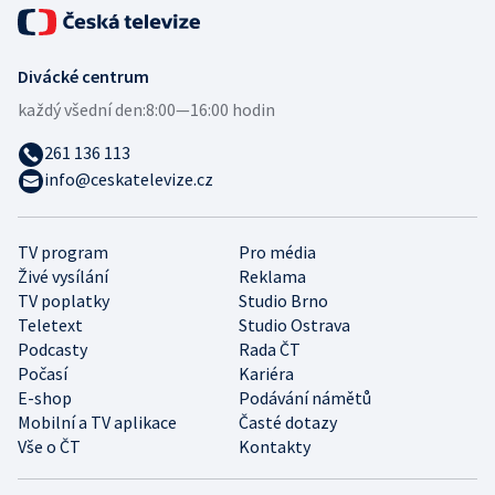
Divácké centrum
každý všední den:
8:00—16:00 hodin
261 136 113
info@ceskatelevize.cz
TV program
Pro média
Živé vysílání
Reklama
TV poplatky
Studio Brno
Teletext
Studio Ostrava
Podcasty
Rada ČT
Počasí
Kariéra
E-shop
Podávání námětů
Mobilní a TV aplikace
Časté dotazy
Vše o ČT
Kontakty