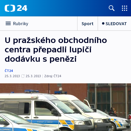
Sport
SLEDOVAT
Rubriky
U pražského obchodního
centra přepadli lupiči
dodávku s penězi
ČT24
25. 3. 2013
25. 3. 2013
|
Zdroj:
ČT24