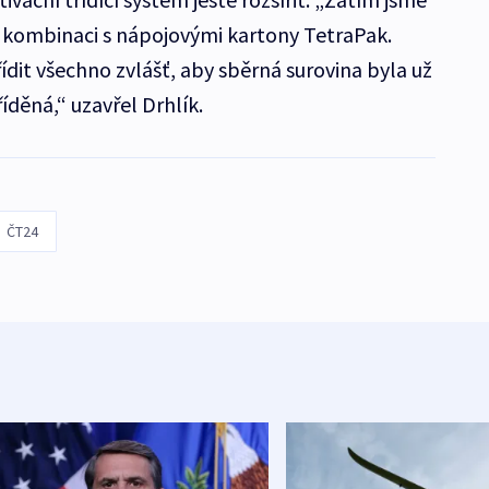
 v kombinaci s nápojovými kartony TetraPak.
ídit všechno zvlášť, aby sběrná surovina byla už
děná,“ uzavřel Drhlík.
ČT24