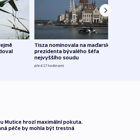
řejmě
Tisza nominovala na maďarského
Ruský
doval
prezidenta bývalého šéfa
čtyři 
nejvyššího soudu
včera
před 17
hodinami
 Mutice hrozí maximální pokuta.
ná péče by mohla být trestná