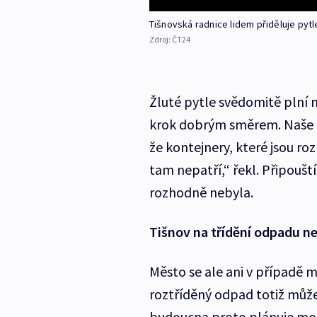
Tišnovská radnice lidem přiděluje pyt
Zdroj:
ČT24
Žluté pytle svědomitě plní na
krok dobrým směrem. Naše ro
že kontejnery, které jsou r
tam nepatří,“ řekl. Připoušt
rozhodně nebyla.
Tišnov na třídění odpadu n
Město se ale ani v případě 
roztříděný odpad totiž může
budoucna proto plánuje motiv