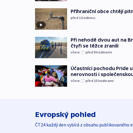
Příhraniční obce chtějí p
před 1
hodinou
Při nehodě dvou aut na Br
čtyři se těžce zranili
včera
před 9
hodinami
Účastníci pochodu Pride up
nerovnosti i společensko
včera
před 10
hodinami
Evropský pohled
ČT24 každý den vybírá z obsahu publikovaného e