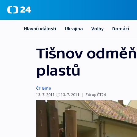
Hlavní události
Ukrajina
Volby
Domácí
Tišnov odměňu
plastů
ČT Brno
13. 7. 2011
13. 7. 2011
|
Zdroj:
ČT24