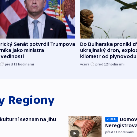
rický Senát potvrdil Trumpova
Do Bulharska pronikl z
níka jako ministra
ukrajinský dron, explo
avedlnosti
kilometr od plynovodu
před 11
hodinami
včera
před 12
hodinami
ky
Regiony
kulturní seznam na jihu
Domovu
VIDEO
Neregistrova
před 11
hodinami