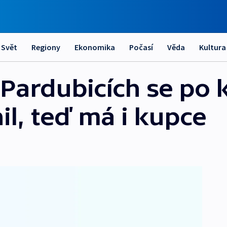
Svět
Regiony
Ekonomika
Počasí
Věda
Kultura
Pardubicích se po 
il, teď má i kupce