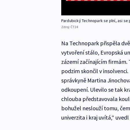
Pardubický Technopark se plní, asi se 
Zdroj:
ČT24
Na Technopark přispěla dvěm
vytvoření stálo, Evropská un
zázemí začínajícím firmám. 
podzim skončil v insolvenci.
správkyně Martina Jinochov
odkoupení. Ulevilo se tak kra
chlouba představovala kouli 
bohužel neslouží tomu, čemu
univerzita i kraj uvítá,“ uve