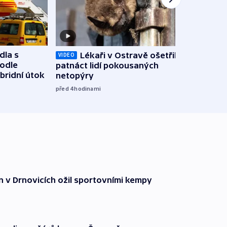
dla s
Lékaři v Ostravě ošetřili už
Koali
VIDEO
podle
patnáct lidí pokousaných
novel
bridní útok
netopýry
zájm
před 4
hodinami
před 4
n v Drnovicích ožil sportovními kempy