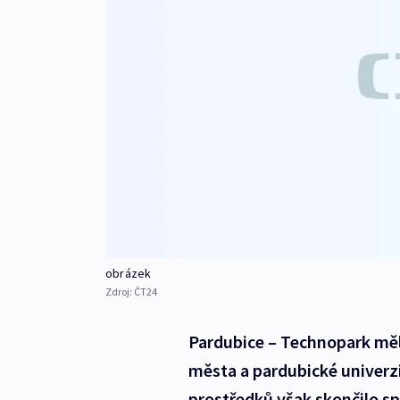
obrázek
Zdroj:
ČT24
Pardubice – Technopark měl
města a pardubické univerz
prostředků však skončilo s