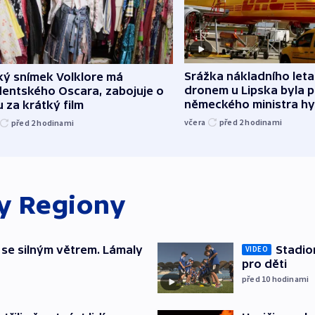
Srážka nákladního leta
ký snímek Volklore má
dronem u Lipska byla 
dentského Oscara, zabojuje o
německého ministra hy
 za krátký film
včera
před 2
hodinami
před 2
hodinami
ky
Regiony
 se silným větrem. Lámaly
Stadio
VIDEO
pro děti
před 10
hodinami