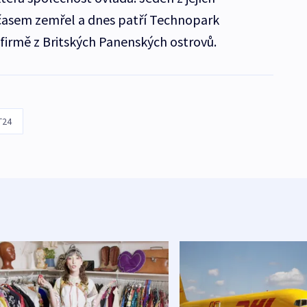
 časem zemřel a dnes patří Technopark
rmě z Britských Panenských ostrovů.
T24