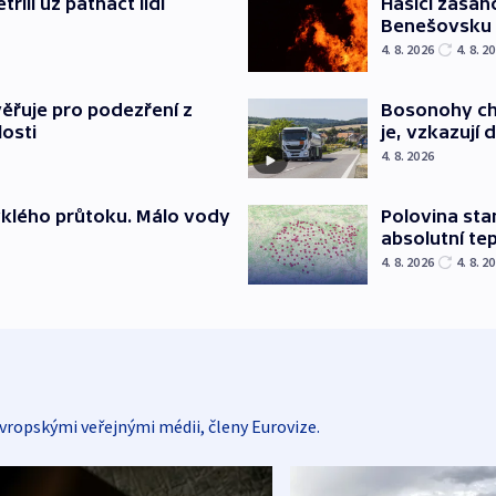
řili už patnáct lidí
Hasiči zasah
Benešovsku
4. 8. 2026
4. 8. 2
ěřuje pro podezření z
Bosonohy cht
losti
je, vzkazují 
4. 8. 2026
yklého průtoku. Málo vody
Polovina sta
absolutní te
4. 8. 2026
4. 8. 2
vropskými veřejnými médii, členy Eurovize.