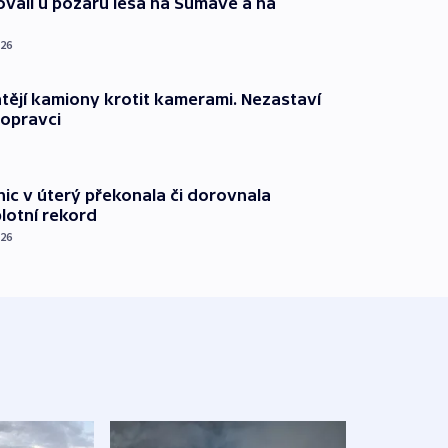
ovali u požárů lesa na Šumavě a na
026
ějí kamiony krotit kamerami. Nezastaví
dopravci
nic v úterý překonala či dorovnala
plotní rekord
026