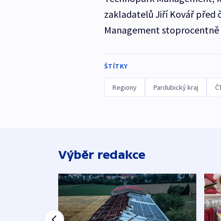
zakladatelů Jiří Kovář před
Management stoprocentně fi
ŠTÍTKY
Regiony
Pardubický kraj
Č
Výběr redakce