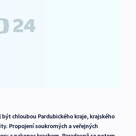
 být chloubou Pardubického kraje, krajského
ity. Propojení soukromých a veřejných
pory a nakonec krachem. Paradoxně se potom