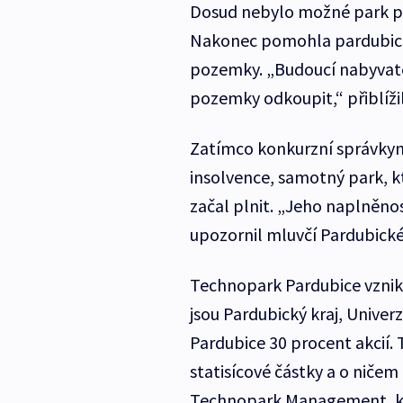
Dosud nebylo možné park pro
Nakonec pomohla pardubická
pozemky. „Budoucí nabyvat
pozemky odkoupit,“ přiblíži
Zatímco konkurzní správkyn
insolvence, samotný park, k
začal plnit. „Jeho naplněnos
upozornil mluvčí Pardubické
Technopark Pardubice vznik
jsou Pardubický kraj, Univer
Pardubice 30 procent akcií. 
statisícové částky a o niče
Technopark Management, kte