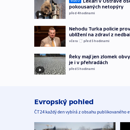
Lékaři v Ostravě ošet
VIDEO
pokousaných netopýry
před 4
hodinami
Nehodu Turka policie prov
ublížení na zdraví z nedba
včera
před 5
hodinami
Řeky mají jen zlomek obv
je i v přehradách
před 5
hodinami
Evropský pohled
ČT24 každý den vybírá z obsahu publikovaného e