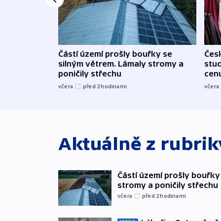
Částí území prošly bouřky se
Čes
silným větrem. Lámaly stromy a
stu
poničily střechu
cenu
včera
před 2
hodinami
včera
Aktuálně z rubri
Částí území prošly bouřky
stromy a poničily střechu
včera
před 2
hodinami