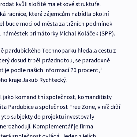
dat kvůli složité majetkové struktuře.
 radnice, která zájemcům nabídla okolní
el bude moci od města za tržních podmínek
l náměstek primátorky Michal Koláček (SPP).
ě pardubického Technoparku hledala cestu z
terý dosud trpěl prázdnotou, se paradoxně
t je podle našich informací 70 procent,“
ho kraje Jakub Rychtecký.
l jako komanditní společnost, komanditisty
zita Pardubice a společnost Free Zone, v níž drží
Tyto subjekty do projektu investovaly
m nerozhodují. Komplementář je firma
rá společnost ovládá. Jeden z jejích