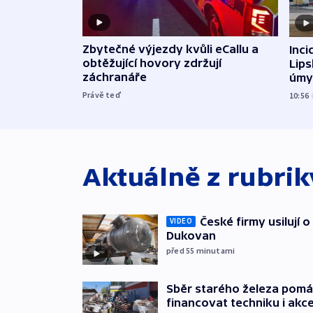
Zbytečné výjezdy kvůli eCallu a
Inci
obtěžující hovory zdržují
Lip
záchranáře
úmy
exp
Právě teď
10:56
Aktuálně z rubri
České firmy usilují 
VIDEO
Dukovan
před 55
minutami
Sběr starého železa pom
financovat techniku i akc