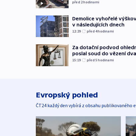
před 2
hodinami
Demolice vyhořelé výškov
v následujících dnech
12:29
před 4
hodinami
Za dotační podvod ohled
poslal soud do vězení dv
15:19
před 5
hodinami
Evropský pohled
ČT24 každý den vybírá z obsahu publikovaného e