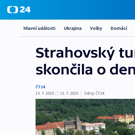
Hlavní události
Ukrajina
Volby
Domácí
Strahovský tun
skončila o den
ČT24
13. 7. 2015
13. 7. 2015
|
Zdroj:
ČT24