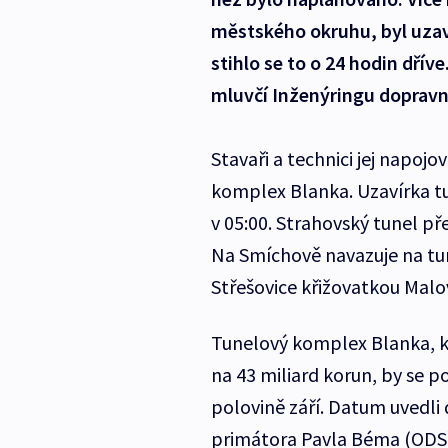
městského okruhu, byl uzavř
stihlo se to o 24 hodin dříve
mluvčí Inženýringu dopravní
Stavaři a technici jej napoj
komplex Blanka. Uzavírka tu
v 05:00. Strahovský tunel př
Na Smíchově navazuje na tune
Střešovice křižovatkou Malo
Tunelový komplex Blanka, kt
na 43 miliard korun, by se 
polovině září. Datum uvedli
primátora Pavla Béma (ODS)