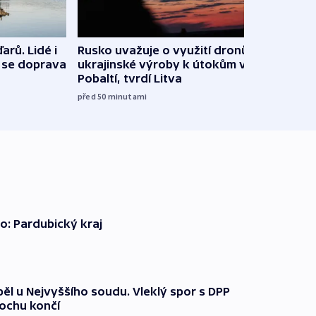
arů. Lidé i
Rusko uvažuje o využití dronů
VIDEO
e se doprava
ukrajinské výroby k útokům v
při 
Pobaltí, tvrdí Litva
před 5
před 50
minutami
o: Pardubický kraj
ěl u Nejvyššího soudu. Vleklý spor s DPP
lochu končí