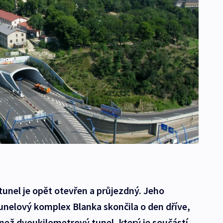
tunel je opět otevřen a průjezdný. Jeho
tunelový komplex Blanka skončila o den dříve,
než dvoukilometrový tunel, který je součástí