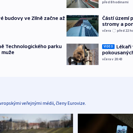
před 8
hodinami
é budovy ve Zlíně začne až
Částí území 
stromy a pon
včera
před 22
h
ně Technologického parku
Lékaři 
VIDEO
a muže
pokousaných
včera v 20:43
vropskými veřejnými médii, členy Eurovize.