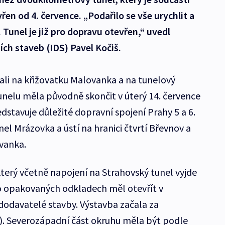
en od 4. července. „Podařilo se vše urychlit a
. Tunel je již pro dopravu otevřen,“ uvedl
ch staveb (IDS) Pavel Kočiš.
ovali na křižovatku Malovanka a na tunelový
nelu měla původně skončit v úterý 14. července
edstavuje důležité dopravní spojení Prahy 5 a 6.
l Mrázovka a ústí na hranici čtvrtí Břevnov a
vanka.
erý včetně napojení na Strahovský tunel vyjde
po opakovaných odkladech měl otevřít v
 dodavatelé stavby. Výstavba začala za
. Severozápadní část okruhu měla být podle