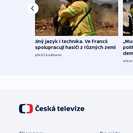
Jiný jazyk i technika. Ve Francii
„Mus
spolupracují hasiči z různých zemí
poli
dem
před 5
hodinami
včera 