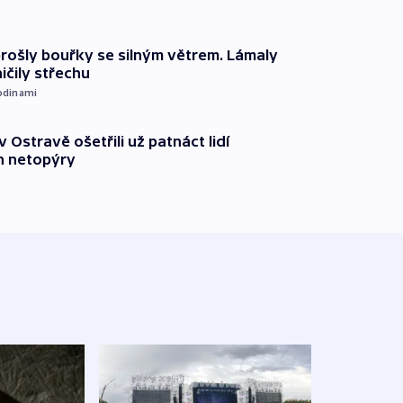
prošly bouřky se silným větrem. Lámaly
ičily střechu
odinami
v Ostravě ošetřili už patnáct lidí
 netopýry