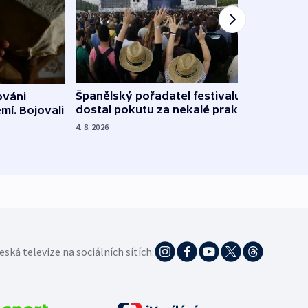
Španělský pořadatel festivalu
ováni
Lesn
dostal pokutu za nekalé praktiky
mí. Bojovali
dopa
zdrav
4. 8. 2026
4. 8. 20
eská televize na sociálních sítích: