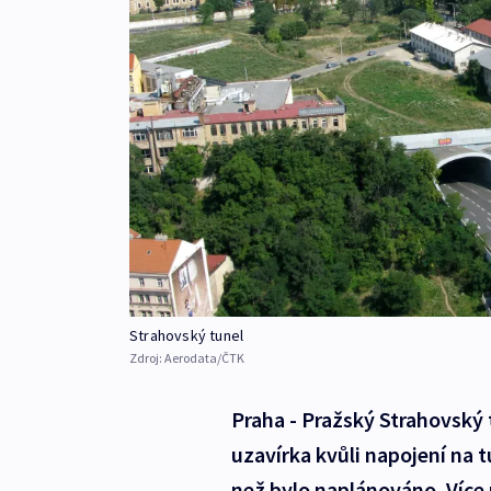
Strahovský tunel
Zdroj:
Aerodata/ČTK
Praha - Pražský Strahovský 
uzavírka kvůli napojení na 
než bylo naplánováno. Více 