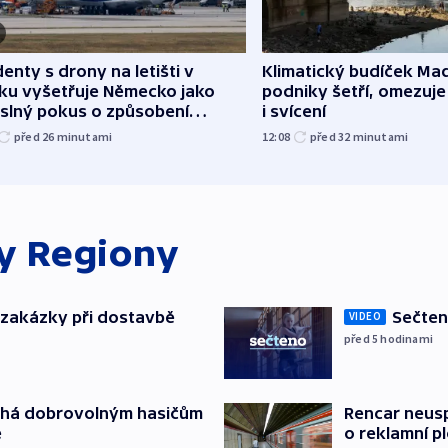
denty s drony na letišti v
Klimatický budíček Maď
sku vyšetřuje Německo jako
podniky šetří, omezuj
slný pokus o způsobení
i svícení
loze
před 26
minutami
12:08
před 32
minutami
ky
Regiony
o zakázky při dostavbě
Sečten
VIDEO
před 5
hodinami
áhá dobrovolným hasičům
Rencar neusp
e
o reklamní p