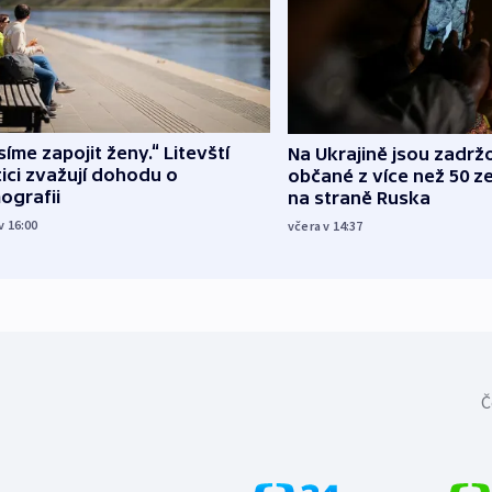
íme zapojit ženy.“ Litevští
Na Ukrajině jsou zadrž
tici zvažují dohodu o
občané z více než 50 ze
ografii
na straně Ruska
v 16:00
včera v 14:37
Č