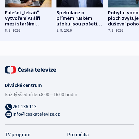
Falešní „lékaři“
Spekulace o
Pobyt u vodn
vytvoření AI šíří
přímém ruském
ploch zvyšuje
mezi staršími
útoku jsou pošetilé,
duševní poho
Poláky nebezpečné
míní estonský
ukázala
8. 8. 2026
7. 8. 2026
7. 8. 2026
zdravotní rady
bezpečnostní
mezinárodní 
expert
Divácké centrum
každý všední den:
8:00—16:00 hodin
261 136 113
info@ceskatelevize.cz
TV program
Pro média