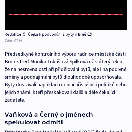
Redaktor ČT Čejka k podvodům s byty v Brně
Zdroj:
ČT24
Předsedkyně kontrolního výboru radnice městské části
Brno-střed Monika Lukášová Spilková už v úterý řekla,
že na nesrovnalosti při přidělování bytů, ale i na podivné
směny a podnajímání bytů dlouhodobě upozorňovala.
Byty dostávali například rodinní příslušníci politiků nebo
jejich známí, kteří přeskakovali další a déle čekající
žadatele.
Vaňková a Černý o jménech
spekulovat odmítli