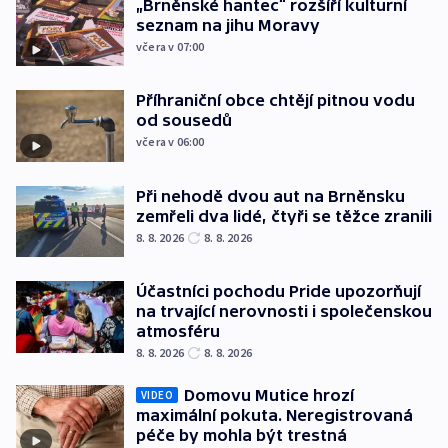
„Brněnské hantec“ rozšíří kulturní
seznam na jihu Moravy
včera v 07:00
Příhraniční obce chtějí pitnou vodu
od sousedů
včera v 06:00
Při nehodě dvou aut na Brněnsku
zemřeli dva lidé, čtyři se těžce zranili
8. 8. 2026
8. 8. 2026
Účastníci pochodu Pride upozorňují
na trvající nerovnosti i společenskou
atmosféru
8. 8. 2026
8. 8. 2026
Domovu Mutice hrozí
VIDEO
maximální pokuta. Neregistrovaná
péče by mohla být trestná