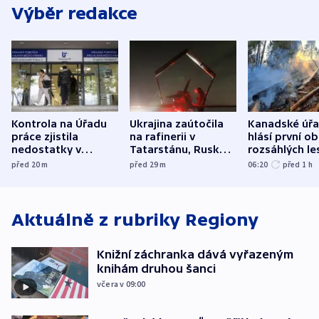
Výběr redakce
Kontrola na Úřadu
Ukrajina zaútočila
Kanadské úř
práce zjistila
na rafinerii v
hlásí první o
nedostatky v
Tatarstánu, Rusko
rozsáhlých le
účetnictví za 5,6
bombardovalo
požárů
před 20
m
před 29
m
06:20
před 1
h
miliardy
Sumy
Aktuálně z rubriky
Regiony
Knižní záchranka dává vyřazeným
knihám druhou šanci
včera v 09:00