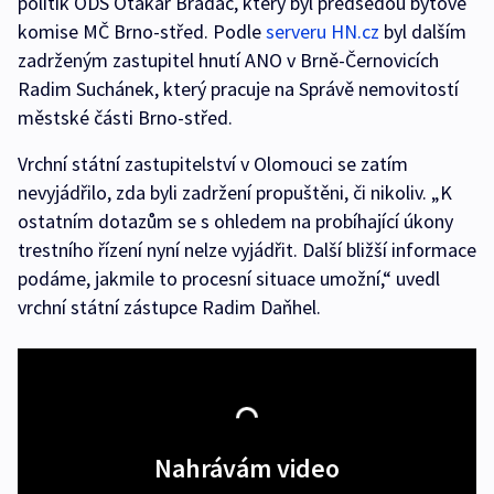
politik ODS Otakar Bradáč, který byl předsedou bytové
komise MČ Brno-střed. Podle
serveru HN.cz
byl dalším
zadrženým zastupitel hnutí ANO v Brně-Černovicích
Radim Suchánek, který pracuje na Správě nemovitostí
městské části Brno-střed.
Vrchní státní zastupitelství v Olomouci se zatím
nevyjádřilo, zda byli zadržení propuštěni, či nikoliv. „K
ostatním dotazům se s ohledem na probíhající úkony
trestního řízení nyní nelze vyjádřit. Další bližší informace
podáme, jakmile to procesní situace umožní,“ uvedl
vrchní státní zástupce Radim Daňhel.
Nahrávám video