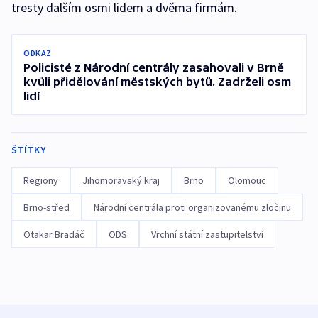
tresty dalším osmi lidem a dvěma firmám.
ODKAZ
Policisté z Národní centrály zasahovali v Brně
kvůli přidělování městských bytů. Zadrželi osm
lidí
ŠTÍTKY
Regiony
Jihomoravský kraj
Brno
Olomouc
Brno-střed
Národní centrála proti organizovanému zločinu
Otakar Bradáč
ODS
Vrchní státní zastupitelství