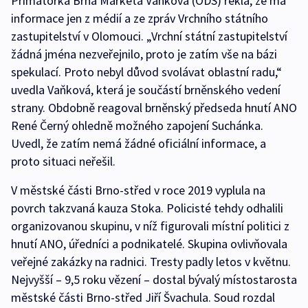
Primátorka Brna Markéta Vaňková (ODS) řekla, že má
informace jen z médií a ze zpráv Vrchního státního
zastupitelství v Olomouci. „Vrchní státní zastupitelství
žádná jména nezveřejnilo, proto je zatím vše na bázi
spekulací. Proto nebyl důvod svolávat oblastní radu,“
uvedla Vaňková, která je součástí brněnského vedení
strany. Obdobně reagoval brněnský předseda hnutí ANO
René Černý ohledně možného zapojení Suchánka.
Uvedl, že zatím nemá žádné oficiální informace, a
proto situaci neřešil.
V městské části Brno-střed v roce 2019 vyplula na
povrch takzvaná kauza Stoka. Policisté tehdy odhalili
organizovanou skupinu, v níž figurovali místní politici z
hnutí ANO, úředníci a podnikatelé. Skupina ovlivňovala
veřejné zakázky na radnici. Tresty padly letos v květnu.
Nejvyšší – 9,5 roku vězení – dostal bývalý místostarosta
městské části Brno-střed Jiří Švachula. Soud rozdal