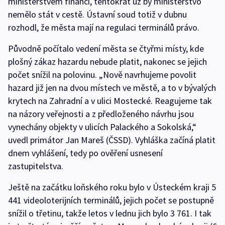
ministerstvem financí, tentokrát už by ministerstvo
nemělo stát v cestě. Ústavní soud totiž v dubnu
rozhodl, že města mají na regulaci terminálů právo.
Původně počítalo vedení města se čtyřmi místy, kde
plošný zákaz hazardu nebude platit, nakonec se jejich
počet snížil na polovinu. „Nově navrhujeme povolit
hazard již jen na dvou místech ve městě, a to v bývalých
krytech na Zahradní a v ulici Mostecké. Reagujeme tak
na názory veřejnosti a z předloženého návrhu jsou
vynechány objekty v ulicích Palackého a Sokolská,“
uvedl primátor Jan Mareš (ČSSD). Vyhláška začíná platit
dnem vyhlášení, tedy po ověření usnesení
zastupitelstva.
Ještě na začátku loňského roku bylo v Ústeckém kraji 5
441 videoloterijních terminálů, jejich počet se postupně
snížil o třetinu, takže letos v lednu jich bylo 3 761. I tak