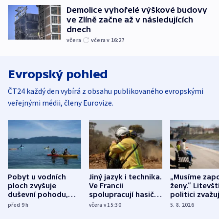
Demolice vyhořelé výškové budovy
ve Zlíně začne až v následujících
dnech
včera
včera v 16:27
Evropský pohled
ČT24 každý den vybírá z obsahu publikovaného evropskými
veřejnými médii, členy Eurovize.
Pobyt u vodních
Jiný jazyk i technika.
„Musíme zapo
ploch zvyšuje
Ve Francii
ženy.“ Litevšt
duševní pohodu,
spolupracují hasiči z
politici zvažuj
ukázala
různých zemí
dohodu o
před 9
h
včera v 15:30
5. 8. 2026
mezinárodní studie
demografii