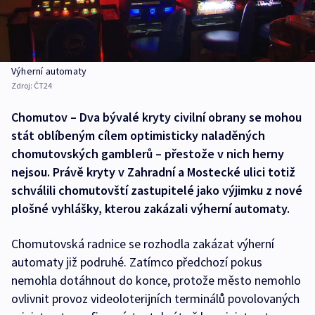
Výherní automaty
Zdroj:
ČT24
Chomutov – Dva bývalé kryty civilní obrany se mohou
stát oblíbeným cílem optimisticky naladěných
chomutovských gamblerů – přestože v nich herny
nejsou. Právě kryty v Zahradní a Mostecké ulici totiž
schválili chomutovští zastupitelé jako výjimku z nové
plošné vyhlášky, kterou zakázali výherní automaty.
Chomutovská radnice se rozhodla zakázat výherní
automaty již podruhé. Zatímco předchozí pokus
nemohla dotáhnout do konce, protože město nemohlo
ovlivnit provoz videoloterijních terminálů povolovaných