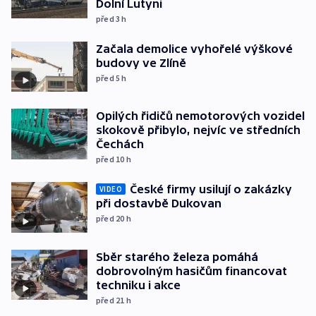
Dolní Lutyni
před 3
h
Začala demolice vyhořelé výškové
budovy ve Zlíně
před 5
h
Opilých řidičů nemotorových vozidel
skokově přibylo, nejvíc ve středních
Čechách
před 10
h
České firmy usilují o zakázky
VIDEO
při dostavbě Dukovan
před 20
h
Sběr starého železa pomáhá
dobrovolným hasičům financovat
techniku i akce
před 21
h