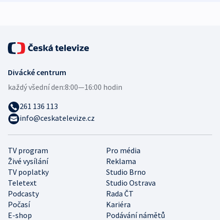
Divácké centrum
každý všední den:
8:00—16:00 hodin
261 136 113
info@ceskatelevize.cz
TV program
Pro média
Živé vysílání
Reklama
TV poplatky
Studio Brno
Teletext
Studio Ostrava
Podcasty
Rada ČT
Počasí
Kariéra
E-shop
Podávání námětů