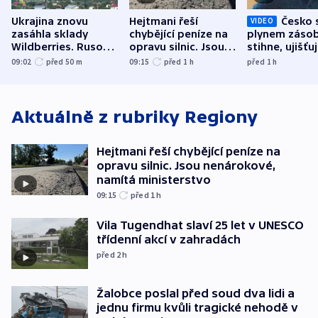
Ukrajina znovu
Hejtmani řeší
Česko 
VIDEO
zasáhla sklady
chybějící peníze na
plynem zásob
Wildberries. Rusové
opravu silnic. Jsou
stihne, ujišťu
útočili v Charkovské
nenárokové, namítá
expert. Sníže
09:02
před 50
m
09:15
před 1
h
před 1
h
oblasti
ministerstvo
však slíbit ne
Aktuálně z rubriky
Regiony
Hejtmani řeší chybějící peníze na
opravu silnic. Jsou nenárokové,
namítá ministerstvo
09:15
před 1
h
Vila Tugendhat slaví 25 let v UNESCO
třídenní akcí v zahradách
před 2
h
Žalobce poslal před soud dva lidi a
jednu firmu kvůli tragické nehodě v