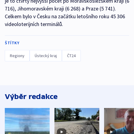
je to čtvrtý nejvyšší počet po Moravskoslezském kraji (6
716), Jihomoravském kraji (6 268) a Praze (5 741).
Celkem bylo v Česku na začátku letošního roku 45 306
videoloterijních terminálů.
ŠTÍTKY
Regiony
Ústecký kraj
ČT24
Výběr redakce