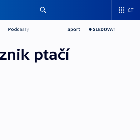
ČT
Podcasty
Sport
SLEDOVAT
znik ptačí