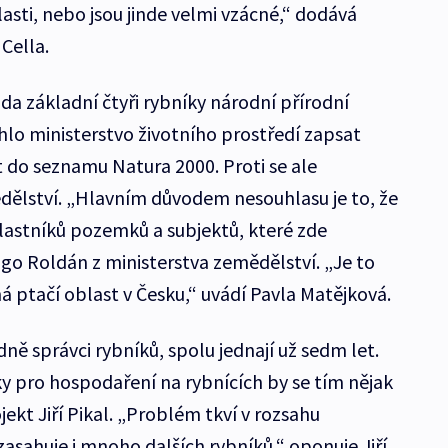
lasti, nebo jsou jinde velmi vzácné,“ dodává
 Cella.
áda základní čtyři rybníky národní přírodní
rhlo ministerstvo životního prostředí zapsat
t do seznamu Natura 2000. Proti se ale
dělství. „Hlavním důvodem nesouhlasu je to, že
lastníků pozemků a subjektů, které zde
o Roldán z ministerstva zemědělství. „Je to
á ptačí oblast v Česku,“ uvádí Pavla Matějková.
dně správci rybníků, spolu jednají už sedm let.
 pro hospodaření na rybnících by se tím nějak
jekt Jiří Pikal. „Problém tkví v rozsahu
asahuje i mnoho dalších rybníků,“ oponuje Jiří