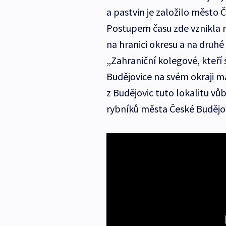
a pastvin je založilo město 
Postupem času zde vznikla r
na hranici okresu a na druhé
„Zahraniční kolegové, kteří s
Budějovice na svém okraji maj
z Budějovic tuto lokalitu vů
rybníků města České Buděj