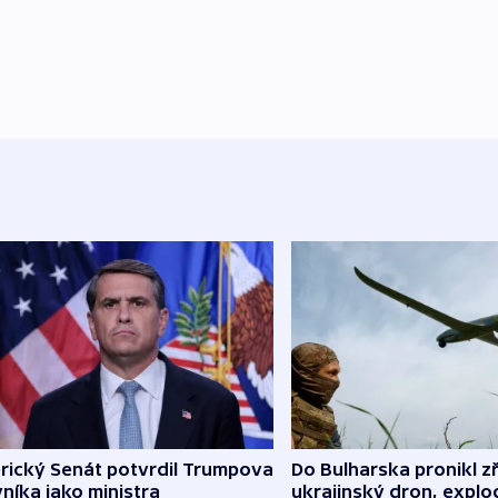
rický Senát potvrdil Trumpova
Do Bulharska pronikl z
níka jako ministra
ukrajinský dron, explo