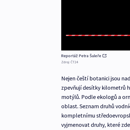
Reportáž Petra Šuleře
Zdroj:
ČT24
Nejen čeští botanici jsou na
zpevňují desítky kilometrů 
motýlů. Podle ekologů a orn
oblast. Seznam druhů vodníc
kompletnímu středoevropské
vyjmenovat druhy, které zde 