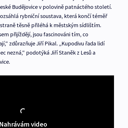
České Budějovice v polovině patnáctého století.
ozsáhlá rybniční soustava, která končí téměř
 straně těsně přiléhá k městským sídlištím.
em přijíždějí, jsou fascinováni tím, co
í,“ zdůrazňuje Jiří Pikal. „Kupodivu řada lidí
bec nezná,“ podotýká Jiří Staněk z Lesů a
ovice.
Nahrávám video