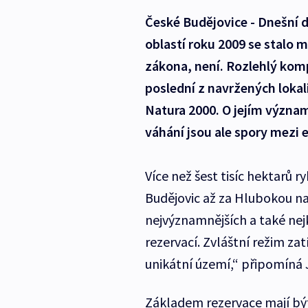
České Budějovice - Dnešní dí
oblastí roku 2009 se stalo m
zákona, není. Rozlehlý kom
poslední z navržených lokali
Natura 2000. O jejím význa
váhání jsou ale spory mezi e
Více než šest tisíc hektarů 
Budějovic až za Hlubokou na
nejvýznamnějších a také ne
rezervací. Zvláštní režim zatí
unikátní území,“ připomíná J
Základem rezervace mají bý