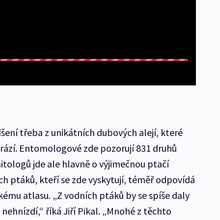
dšení třeba z unikátních dubových alejí, které
hrází. Entomologové zde pozorují 831 druhů
itologů jde ale hlavně o výjimečnou ptačí
h ptáků, kteří se zde vyskytují, téměř odpovídá
mu atlasu. „Z vodních ptáků by se spíše daly
nehnízdí,“ říká Jiří Pikal. „Mnohé z těchto