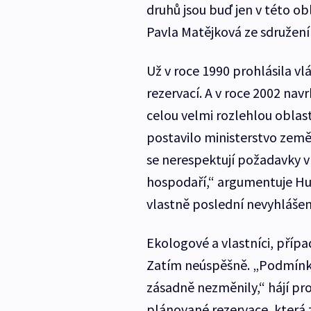
druhů jsou buď jen v této ob
Pavla Matějková ze sdružení
Už v roce 1990 prohlásila vl
rezervací. A v roce 2002 nav
celou velmi rozlehlou oblas
postavilo ministerstvo země
se nerespektují požadavky v
hospodaří,“ argumentuje Hug
vlastně poslední nevyhlášen
Ekologové a vlastníci, přípa
Zatím neúspěšně. „Podmínky
zásadně nezměnily,“ hájí pro
plánované rezervace, která z