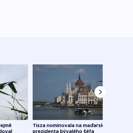
řejmě
Tisza nominovala na maďarského
Ruský
doval
prezidenta bývalého šéfa
čtyři 