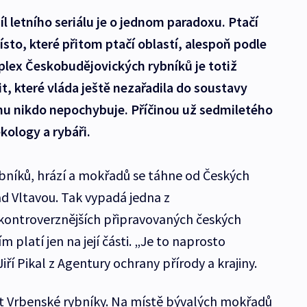
l letního seriálu je o jednom paradoxu. Ptačí
ísto, které přitom ptačí oblastí, alespoň podle
plex Českobudějovických rybníků je totiž
t, které vláda ještě nezařadila do soustavy
mu nikdo nepochybuje. Příčinou už sedmiletého
kology a rybáři.
rybníků, hrází a mokřadů se táhne od Českých
d Vltavou. Tak vypadá jedna z
jkontroverznějších připravovaných českých
m platí jen na její části. „Je to naprosto
iří Pikal z Agentury ochrany přírody a krajiny.
t Vrbenské rybníky. Na místě bývalých mokřadů