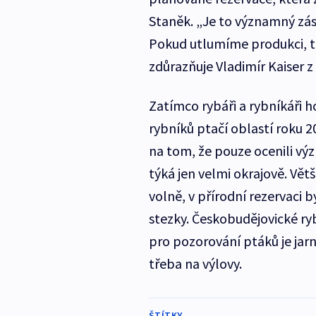
Staněk. „Je to významný zás
Pokud utlumíme produkci, t
zdůrazňuje Vladimír Kaiser
Zatímco rybáři a rybníkáři h
rybníků ptačí oblastí roku 
na tom, že pouze ocenili výz
týká jen velmi okrajově. Větš
volně, v přírodní rezervaci 
stezky. Českobudějovické ryb
pro pozorování ptáků je jarn
třeba na výlovy.
ŠTÍTKY