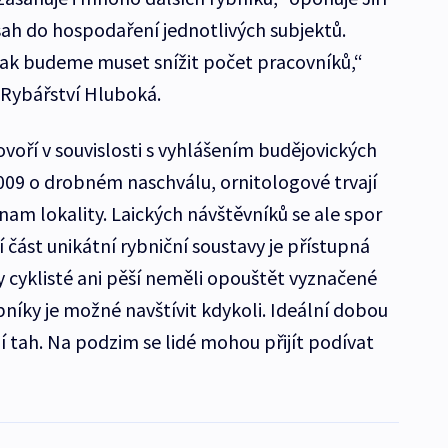
ah do hospodaření jednotlivých subjektů.
ak budeme muset snížit počet pracovníků,“
 z Rybářství Hluboká.
ovoří v souvislosti s vyhlášením budějovických
2009 o drobném naschválu, ornitologové trvají
nam lokality. Laických návštěvníků se ale spor
í část unikátní rybniční soustavy je přístupná
by cyklisté ani pěší neměli opouštět vyznačené
níky je možné navštívit kdykoli. Ideální dobou
í tah. Na podzim se lidé mohou přijít podívat