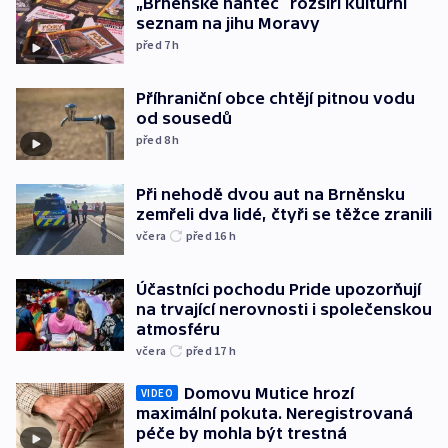
„Brněnské hantec“ rozšíří kulturní
seznam na jihu Moravy
před 7
h
Příhraniční obce chtějí pitnou vodu
od sousedů
před 8
h
Při nehodě dvou aut na Brněnsku
zemřeli dva lidé, čtyři se těžce zranili
včera
před 16
h
Účastníci pochodu Pride upozorňují
na trvající nerovnosti i společenskou
atmosféru
včera
před 17
h
Domovu Mutice hrozí
VIDEO
maximální pokuta. Neregistrovaná
péče by mohla být trestná