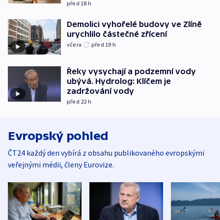
před 18
h
Demolici vyhořelé budovy ve Zlíně
urychlilo částečné zřícení
včera
před 19
h
Řeky vysychají a podzemní vody
ubývá. Hydrolog: Klíčem je
zadržování vody
před 22
h
Evropský pohled
ČT24 každý den vybírá z obsahu publikovaného evropskými
veřejnými médii, členy Eurovize.