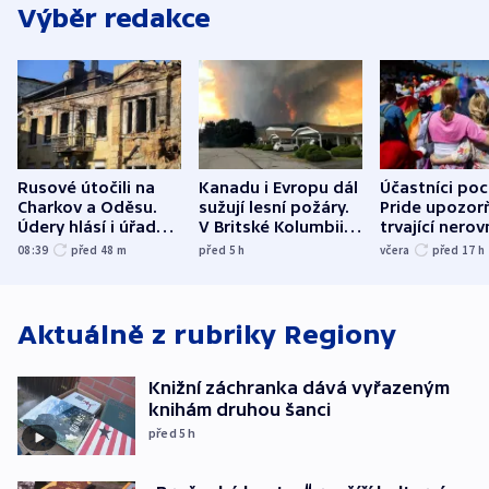
Výběr redakce
Rusové útočili na
Kanadu i Evropu dál
Účastníci po
Charkov a Oděsu.
sužují lesní požáry.
Pride upozorň
Údery hlásí i úřady v
V Britské Kolumbii
trvající nerov
Bělgorodu
evakuovali tisíce lidí
společensko
08:39
před 48
m
před 5
h
včera
před 17
h
atmosféru
Aktuálně z rubriky
Regiony
Knižní záchranka dává vyřazeným
knihám druhou šanci
před 5
h