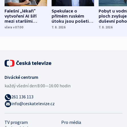
Falešní „lékaři“
Spekulace o
Pobyt u vodn
vytvoření AI šíří
přímém ruském
ploch zvyšuje
mezi staršími
útoku jsou pošetilé,
duševní poho
Poláky nebezpečné
míní estonský
ukázala
včera v 07:00
7. 8. 2026
7. 8. 2026
zdravotní rady
bezpečnostní
mezinárodní 
expert
Divácké centrum
každý všední den:
8:00—16:00 hodin
261 136 113
info@ceskatelevize.cz
TV program
Pro média