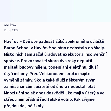
obrázek
Zdroj:
ČT24
Havířov – Dvě stě padesát žáků soukromého učiliště
Baron School v Havířově se ráno nedostalo do školy.
Místo nich tam začal úřadovat exekutor a insolvenční
správce. Provozovatel skoro dva roky neplatil
majiteli budovy nájem, topení ani elektřinu, dluží
čtyři miliony. Před Velikonocemi proto majitel
vyměnil zámky. Škola také dluží některým svým
zaměstnancům, učitelé od února nedostali plat.
Mnozí učni se až dnes dozvěděli, že mají v úterý a ve
středu mimořádné ředitelské volno. Pak zřejmě
přejdou do jiné školy.