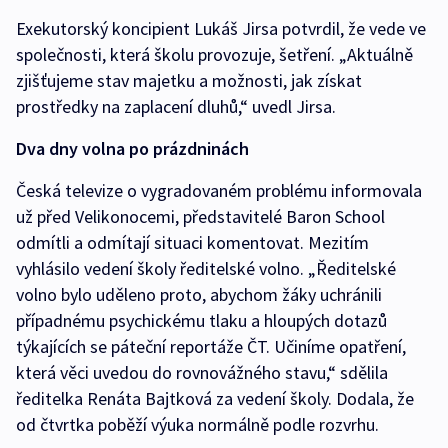
Exekutorský koncipient Lukáš Jirsa potvrdil, že vede ve
společnosti, která školu provozuje, šetření. „Aktuálně
zjišťujeme stav majetku a možnosti, jak získat
prostředky na zaplacení dluhů,“ uvedl Jirsa.
Dva dny volna po prázdninách
Česká televize o vygradovaném problému informovala
už před Velikonocemi, představitelé Baron School
odmítli a odmítají situaci komentovat. Mezitím
vyhlásilo vedení školy ředitelské volno. „Ředitelské
volno bylo uděleno proto, abychom žáky uchránili
případnému psychickému tlaku a hloupých dotazů
týkajících se páteční reportáže ČT. Učiníme opatření,
která věci uvedou do rovnovážného stavu,“ sdělila
ředitelka Renáta Bajtková za vedení školy. Dodala, že
od čtvrtka poběží výuka normálně podle rozvrhu.