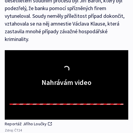
desetiletém soudním procesu byl Jiří Baron, který byl
podezřelý, že banku pomocí spřízněných firem
vytuneloval. Soudy neměly příležitost případ dokončit,
vztahovala se na něj amnestie Václava Klause, která
zastavila mnohé případy závažné hospodářské
kriminality.
Nahrávám video
Reportáž Jiřího Loučky
Zdroj:
ČT24