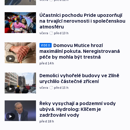
Účastníci pochodu Pride upozorňují
na trvající nerovnosti i společenskou
atmosféru
včera
před 13
h
Domovu Mutice hrozí
VIDEO
maximální pokuta. Neregistrovaná
péče by mohla být trestná
před 14
h
Demolici vyhořelé budovy ve Zlíně
urychlilo částečné zřícení
včera
před 15
h
Řeky vysychají a podzemní vody
ubývá. Hydrolog: Klíčem je
zadržování vody
před 18
h