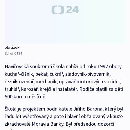
obrázek
Zdroj:
ČT24
Havířovská soukromá škola nabízí od roku 1992 obory
kuchař-číšník, pekař, cukrář, sladovník-pivovarník,
řezník-uzenář, mechanik, opravář motorových vozidel,
truhlář, karosář, krejčí a instalatér. Rodiče platili za děti
500 korun měsíčně.
Škola je projektem podnikatele Jiřího Barona, který byl
řadu let vyšetřovaný a poté i hlavní obžalovaný v kauze
zkrachovalé Moravia Banky. Byl předsedou dozorčí