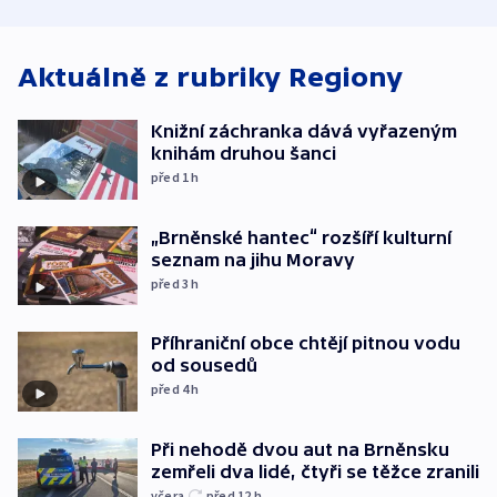
atmosféru
spravedlnosti
od plynovod
Aktuálně z rubriky
Regiony
Knižní záchranka dává vyřazeným
knihám druhou šanci
před 1
h
„Brněnské hantec“ rozšíří kulturní
seznam na jihu Moravy
před 3
h
Příhraniční obce chtějí pitnou vodu
od sousedů
před 4
h
Při nehodě dvou aut na Brněnsku
zemřeli dva lidé, čtyři se těžce zranili
včera
před 12
h