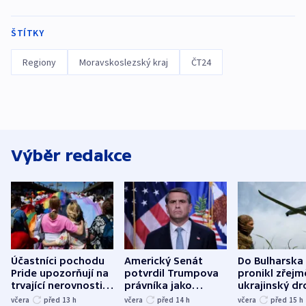
ŠTÍTKY
Regiony
Moravskoslezský kraj
ČT24
Výběr redakce
Účastníci pochodu
Americký Senát
Do Bulharska
Pride upozorňují na
potvrdil Trumpova
pronikl zřejm
trvající nerovnosti i
právníka jako
ukrajinský dr
společenskou
ministra
explodoval k
včera
před 13
h
včera
před 14
h
včera
před 15
h