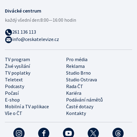
Divácké centrum
každý všední den:
8:00—16:00 hodin
261 136 113
info@ceskatelevize.cz
TV program
Pro média
Živé vysílání
Reklama
TV poplatky
Studio Brno
Teletext
Studio Ostrava
Podcasty
Rada ČT
Počasí
Kariéra
E-shop
Podávání námětů
Mobilní a TV aplikace
Časté dotazy
Vše o ČT
Kontakty