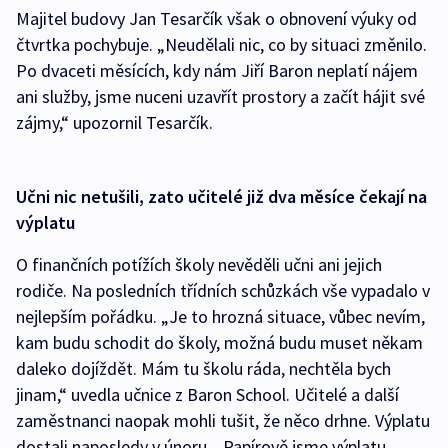
Majitel budovy Jan Tesarčík však o obnovení výuky od
čtvrtka pochybuje. „Neudělali nic, co by situaci změnilo.
Po dvaceti měsících, kdy nám Jiří Baron neplatí nájem
ani služby, jsme nuceni uzavřít prostory a začít hájit své
zájmy,“ upozornil Tesarčík.
Učni nic netušili, zato učitelé již dva měsíce čekají na
výplatu
O finančních potížích školy nevěděli učni ani jejich
rodiče. Na posledních třídních schůzkách vše vypadalo v
nejlepším pořádku. „Je to hrozná situace, vůbec nevím,
kam budu schodit do školy, možná budu muset někam
daleko dojíždět. Mám tu školu ráda, nechtěla bych
jinam,“ uvedla učnice z Baron School. Učitelé a další
zaměstnanci naopak mohli tušit, že něco drhne. Výplatu
dostali naposledy v únoru. „Papírově jsme výplatu