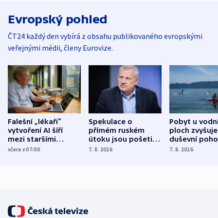
Evropský pohled
ČT24 každý den vybírá z obsahu publikovaného evropskými
veřejnými médii, členy Eurovize.
Falešní „lékaři“
Spekulace o
Pobyt u vodn
vytvoření AI šíří
přímém ruském
ploch zvyšuje
mezi staršími
útoku jsou pošetilé,
duševní poho
Poláky nebezpečné
míní estonský
ukázala
včera v 07:00
7. 8. 2026
7. 8. 2026
zdravotní rady
bezpečnostní
mezinárodní 
expert