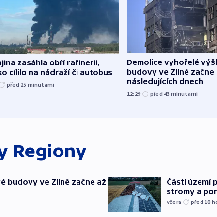
Demolice vyhořelé vý
jina zasáhla obří rafinerii,
budovy ve Zlíně začne 
o cílilo na nádraží či autobus
následujících dnech
před 25
minutami
12:29
před 43
minutami
ky
Regiony
é budovy ve Zlíně začne až
Částí území 
stromy a pon
včera
před 18
h