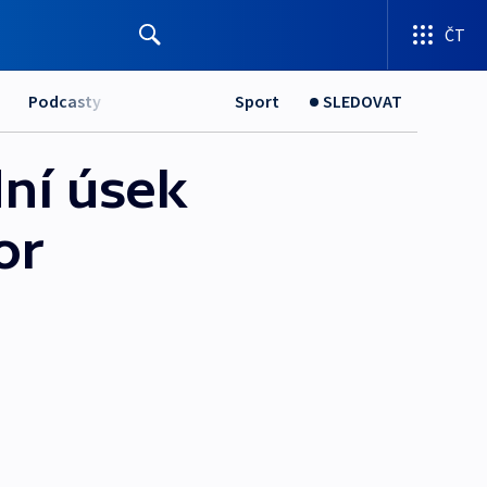
ČT
Podcasty
Sport
SLEDOVAT
dní úsek
or