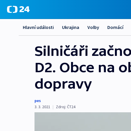
Hlavní události
Ukrajina
Volby
Domácí
Silničáři zač
D2. Obce na o
dopravy
pes
3. 3. 2021
|
Zdroj:
ČT24