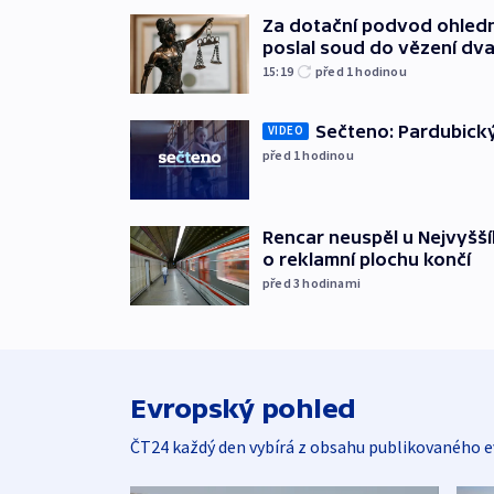
Za dotační podvod ohled
poslal soud do vězení dv
15:19
před 1
hodinou
Sečteno: Pardubický
VIDEO
před 1
hodinou
Rencar neuspěl u Nejvyšší
o reklamní plochu končí
před 3
hodinami
Evropský pohled
ČT24 každý den vybírá z obsahu publikovaného e