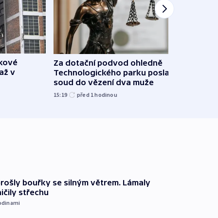
škové
Za dotační podvod ohledně
Letad
až v
Technologického parku poslal
našel
soud do vězení dva muže
píší 
15:19
před 1
hodinou
10:56
prošly bouřky se silným větrem. Lámaly
ičily střechu
odinami