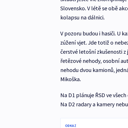
Slovensko. V létě se obě ak
kolapsu na dálnici.
V pozoru budou i hasiči. U k
zúžení vjet. Jde totiž o neb
čerstvé letošní zkušenosti z
řetězové nehody, osobní au
nehodu dvou kamionů, jedná 
Mikoška.
Na D1 plánuje ŘSD ve všech 
Na D2 radary a kamery nebu
ODKAZ