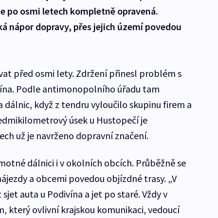
de po osmi letech kompletně opravená.
ká nápor dopravy, přes jejich území povedou
at před osmi lety. Zdržení přinesl problém s
ína. Podle antimonopolního úřadu tam
a dálnic, když z tendru vyloučilo skupinu firem a
edmikilometrový úsek u Hustopečí je
ech už je navrženo dopravní značení.
motné dálnici i v okolních obcích. Průběžně se
nájezdy a obcemi povedou objízdné trasy. „V
et auta u Podivína a jet po staré. Vždy v
který ovlivní krajskou komunikaci, vedoucí