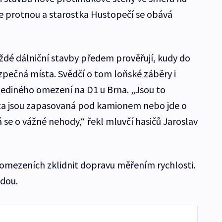
ce protnou a starostka Hustopečí se obává
aždé dálniční stavby předem prověřují, kudy do
ezpečná místa. Svědčí o tom loňské záběry i
 jediného omezení na D1 u Brna. „Jsou to
ta jsou zapasovaná pod kamionem nebo jde o
se o vážné nehody,“ řekl mluvčí hasičů Jaroslav
omezeních zklidnit dopravu měřením rychlosti.
dou.