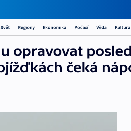
Svět
Regiony
Ekonomika
Počasí
Věda
Kultura
nou opravovat posle
bjížďkách čeká náp