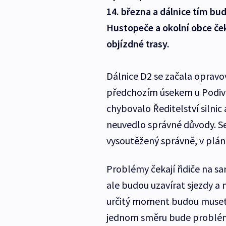
14. března a dálnice tím bu
Hustopeče a okolní obce če
objízdné trasy.
Dálnice D2 se začala opravov
předchozím úsekem u Podiv
chybovalo Ředitelství silnic 
neuvedlo správné důvody. S
vysoutěžený správně, v plán
Problémy čekají řidiče na sa
ale budou uzavírat sjezdy a 
určitý moment budou muset sj
jednom směru bude problém, 