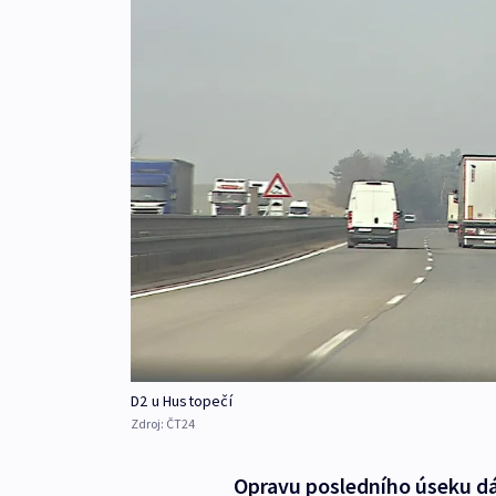
D2 u Hustopečí
Zdroj:
ČT24
Opravu posledního úseku dál