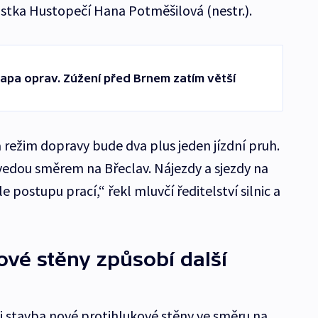
ostka Hustopečí Hana Potměšilová (nestr.).
etapa oprav. Zúžení před Brnem zatím větší
 režim dopravy bude dva plus jeden jízdní pruh.
vedou směrem na Břeclav. Nájezdy a sjezdy na
 postupu prací,“ řekl mluvčí ředitelství silnic a
ové stěny způsobí další
e i stavba nové protihlukové stěny ve směru na