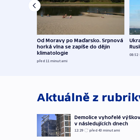
Od Moravy po Maďarsko. Srpnová
Ukra
horká vlna se zapíše do dějin
Rusk
klimatologie
08:52
před 11
minutami
Aktuálně z rubri
Demolice vyhořelé výškov
v následujících dnech
12:29
před 43
minutami