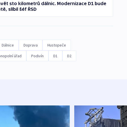
stavět sto kilometrů dálnic. Modernizace D1 bude
ě, slíbil šéf ŘSD
Dálnice
Doprava
Hustopeče
nopolní úřad
Podivín
D1
D2