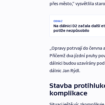
přes město,“ vysvětlila star
ODKAZ
Na dálnici D2 začala další 
potíže nezpůsobilo
„Opravy potrvají do června a
Přičemž dva jízdní pruhy po
dálnici budou uzavírány podle
dálnic Jan Rýdl.
Stavba protihluk
komplikace
Situaci ještě víc zkomplikuj