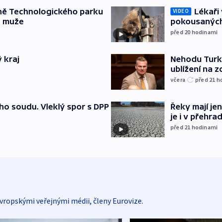
ně Technologického parku
Lékaři 
VIDEO
a muže
pokousaných
před 20
hodinami
 kraj
Nehodu Turka
ublížení na z
včera
před 21
h
ho soudu. Vleklý spor s DPP
Řeky mají je
je i v přehra
před 21
hodinami
vropskými veřejnými médii, členy Eurovize.