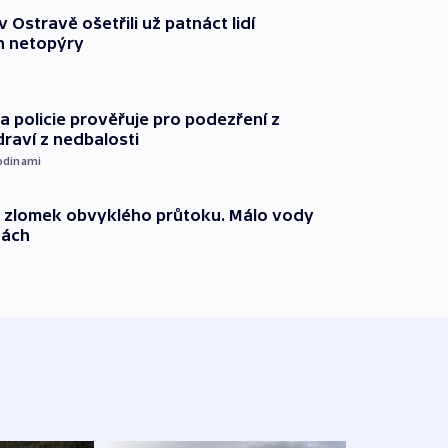
v Ostravě ošetřili už patnáct lidí
 netopýry
 policie prověřuje pro podezření z
draví z nedbalosti
odinami
n zlomek obvyklého průtoku. Málo vody
dách