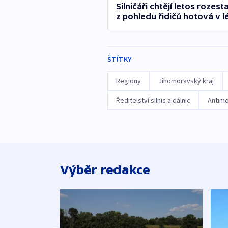
Silničáři chtějí letos roze
z pohledu řidičů hotová v lét
ŠTÍTKY
Regiony
Jihomoravský kraj
Ředitelství silnic a dálnic
Antimo
Výběr redakce