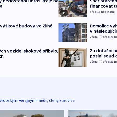
y nedostanou letos kraje na
Sběr staréh
ta
financovat t
před 18
hodinami
 výškové budovy ve Zlíně
Demolice vyh
v následujíc
včera
před 21
h
Za dotační 
ch vozidel skokově přibylo,
poslal soud 
ch
včera
před 21
h
vropskými veřejnými médii, členy Eurovize.