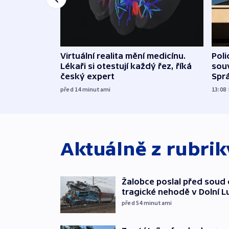
Virtuální realita mění medicínu.
Poli
Lékaři si otestují každý řez, říká
souv
český expert
Sprá
před 14
minutami
13:08
Aktuálně z rubri
Žalobce poslal před soud d
tragické nehodě v Dolní L
před 54
minutami