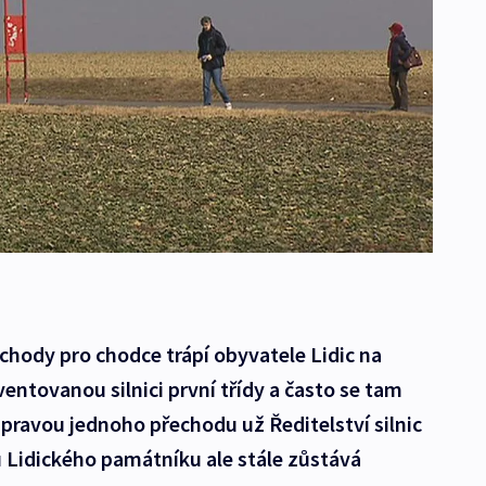
chody pro chodce trápí obyvatele Lidic na
entovanou silnici první třídy a často se tam
úpravou jednoho přechodu už Ředitelství silnic
 u Lidického památníku ale stále zůstává