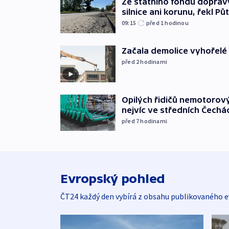
Ze státního fondu doprav
silnice ani korunu, řekl Pů
09:15
před 1
hodinou
Začala demolice vyhořelé
před 2
hodinami
Opilých řidičů nemotorový
nejvíc ve středních Čechá
před 7
hodinami
Evropský pohled
ČT24 každý den vybírá z obsahu publikovaného e