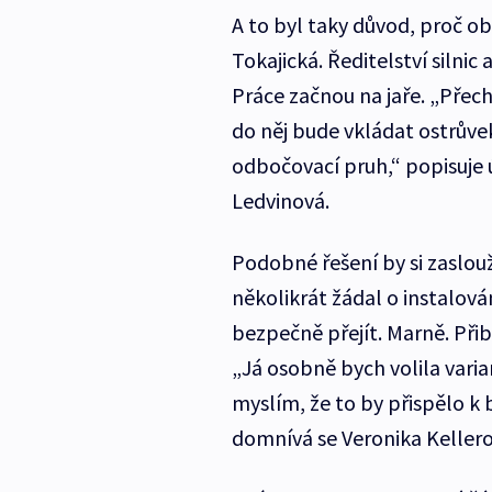
A to byl taky důvod, proč ob
Tokajická. Ředitelství silnic
Práce začnou na jaře. „Přec
do něj bude vkládat ostrůvek
odbočovací pruh,“ popisuje ú
Ledvinová.
Podobné řešení by si zaslouž
několikrát žádal o instalov
bezpečně přejít. Marně. Přib
„Já osobně bych volila vari
myslím, že to by přispělo k
domnívá se Veronika Keller