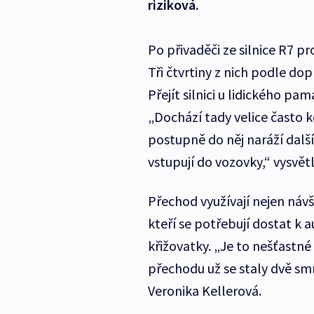
riziková.
Po přivaděči ze silnice R7 pr
Tři čtvrtiny z nich podle do
Přejít silnici u lidického pa
„Dochází tady velice často k
postupně do něj naráží další
vstupují do vozovky,“ vysvět
Přechod využívají nejen návš
kteří se potřebují dostat k
křižovatky. „Je to nešťastn
přechodu už se staly dvě sm
Veronika Kellerová.