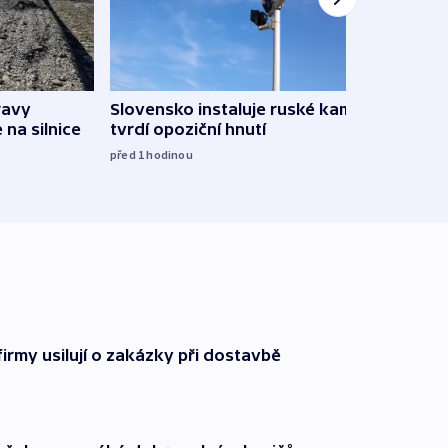
ravy
Slovensko instaluje ruské kamery,
Omez
 na silnice
tvrdí opoziční hnutí
hrozí
služ
před 1
hodinou
09:05
firmy usilují o zakázky při dostavbě