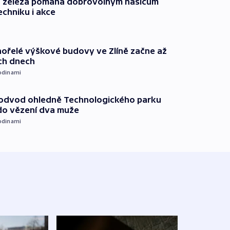
o železa pomáhá dobrovolným hasičům
echniku i akce
ořelé výškové budovy ve Zlíně začne až
ích dnech
odinami
podvod ohledně Technologického parku
do vězení dva muže
odinami