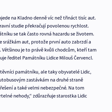
ojede na Kladno denně víc než třináct tisíc aut.
pravní studie překračují povolenou rychlost.
mátníku se tak často rovná hazardu se životem.
e srážkám aut, protože první auto zabrzdí a
. Většinou je to právě kvůli chodcům, kteří tam
luje ředitel Památníku Lidice Milouš Červencl.
těvníci památníku, ale taky obyvatelé Lidic,
 autobusovým zastávkám na druhé straně
é řešení a také velmi nebezpečné. Na tom
rtelné nehody,“ zdůrazňuje starostka Lidic