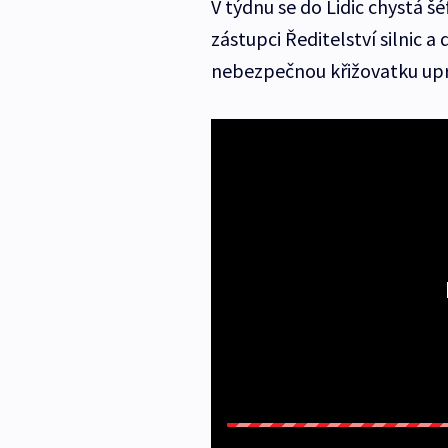
V týdnu se do Lidic chystá šé
zástupci Ředitelství silnic a
nebezpečnou křižovatku upr