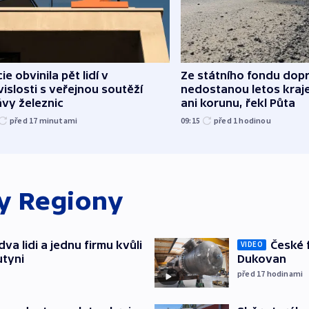
cie obvinila pět lidí v
Ze státního fondu dop
islosti s veřejnou soutěží
nedostanou letos kraje
vy železnic
ani korunu, řekl Půta
před 17
minutami
09:15
před 1
hodinou
ky
Regiony
va lidi a jednu firmu kvůli
České 
VIDEO
utyni
Dukovan
před 17
hodinami