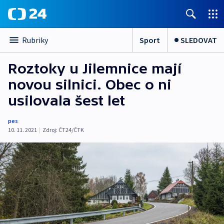
Sport
SLEDOVAT
Rubriky
Roztoky u Jilemnice mají
novou silnici. Obec o ni
usilovala šest let
pes
10. 11. 2021
|
Zdroj:
ČT24/ČTK