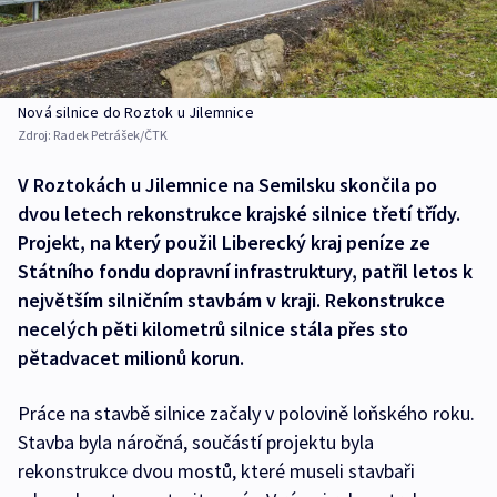
Nová silnice do Roztok u Jilemnice
Zdroj:
Radek Petrášek/ČTK
V Roztokách u Jilemnice na Semilsku skončila po
dvou letech rekonstrukce krajské silnice třetí třídy.
Projekt, na který použil Liberecký kraj peníze ze
Státního fondu dopravní infrastruktury, patřil letos k
největším silničním stavbám v kraji. Rekonstrukce
necelých pěti kilometrů silnice stála přes sto
pětadvacet milionů korun.
Práce na stavbě silnice začaly v polovině loňského roku.
Stavba byla náročná, součástí projektu byla
rekonstrukce dvou mostů, které museli stavbaři