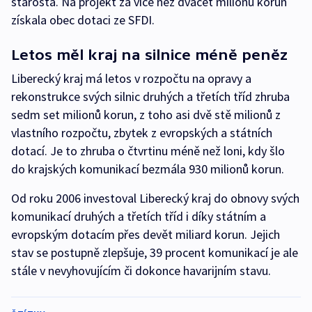
starosta. Na projekt za více než dvacet milionů korun
získala obec dotaci ze SFDI.
Letos měl kraj na silnice méně peněz
Liberecký kraj má letos v rozpočtu na opravy a
rekonstrukce svých silnic druhých a třetích tříd zhruba
sedm set milionů korun, z toho asi dvě stě milionů z
vlastního rozpočtu, zbytek z evropských a státních
dotací. Je to zhruba o čtvrtinu méně než loni, kdy šlo
do krajských komunikací bezmála 930 milionů korun.
Od roku 2006 investoval Liberecký kraj do obnovy svých
komunikací druhých a třetích tříd i díky státním a
evropským dotacím přes devět miliard korun. Jejich
stav se postupně zlepšuje, 39 procent komunikací je ale
stále v nevyhovujícím či dokonce havarijním stavu.