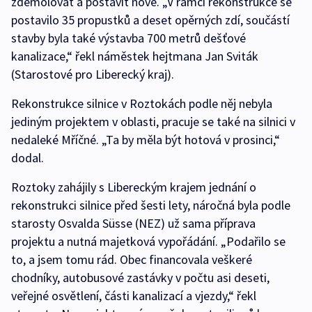
zdemolovat a postavit nové. „V rámci rekonstrukce se
postavilo 35 propustků a deset opěrných zdí, součástí
stavby byla také výstavba 700 metrů dešťové
kanalizace,“ řekl náměstek hejtmana Jan Sviták
(Starostové pro Liberecký kraj).
Rekonstrukce silnice v Roztokách podle něj nebyla
jediným projektem v oblasti, pracuje se také na silnici v
nedaleké Mříčné. „Ta by měla být hotová v prosinci,“
dodal.
Roztoky zahájily s Libereckým krajem jednání o
rekonstrukci silnice před šesti lety, náročná byla podle
starosty Osvalda Süsse (NEZ) už sama příprava
projektu a nutná majetková vypořádání. „Podařilo se
to, a jsem tomu rád. Obec financovala veškeré
chodníky, autobusové zastávky v počtu asi deseti,
veřejné osvětlení, části kanalizací a vjezdy,“ řekl