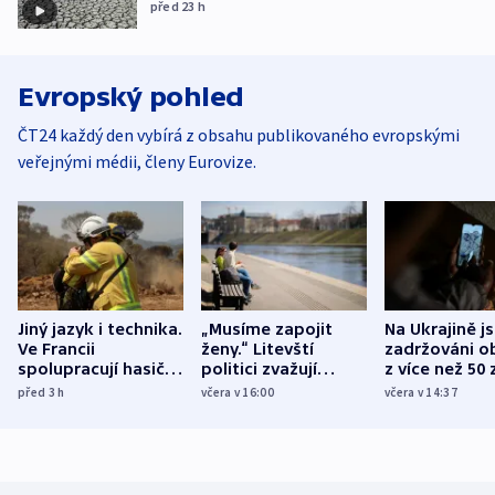
před 23
h
Evropský pohled
ČT24 každý den vybírá z obsahu publikovaného evropskými
veřejnými médii, členy Eurovize.
Jiný jazyk i technika.
„Musíme zapojit
Na Ukrajině j
Ve Francii
ženy.“ Litevští
zadržováni o
spolupracují hasiči z
politici zvažují
z více než 50 
různých zemí
dohodu o
Bojovali na s
před 3
h
včera v 16:00
včera v 14:37
demografii
Ruska