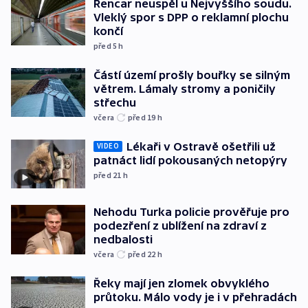
Rencar neuspěl u Nejvyššího soudu.
Vleklý spor s DPP o reklamní plochu
končí
před 5
h
Částí území prošly bouřky se silným
větrem. Lámaly stromy a poničily
střechu
včera
před 19
h
Lékaři v Ostravě ošetřili už
VIDEO
patnáct lidí pokousaných netopýry
před 21
h
Nehodu Turka policie prověřuje pro
podezření z ublížení na zdraví z
nedbalosti
včera
před 22
h
Řeky mají jen zlomek obvyklého
průtoku. Málo vody je i v přehradách