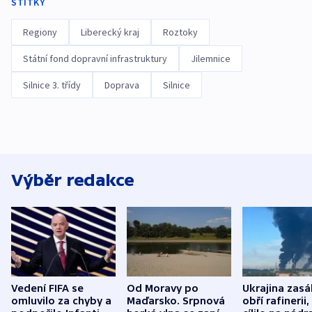
ŠTÍTKY
Regiony
Liberecký kraj
Roztoky
Státní fond dopravní infrastruktury
Jilemnice
Silnice 3. třídy
Doprava
Silnice
Výběr redakce
Vedení FIFA se
Od Moravy po
Ukrajina zasá
omluvilo za chyby a
Maďarsko. Srpnová
obří rafinerii