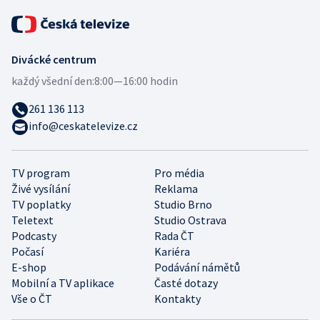
Divácké centrum
každý všední den:
8:00—16:00 hodin
261 136 113
info@ceskatelevize.cz
TV program
Pro média
Živé vysílání
Reklama
TV poplatky
Studio Brno
Teletext
Studio Ostrava
Podcasty
Rada ČT
Počasí
Kariéra
E-shop
Podávání námětů
Mobilní a TV aplikace
Časté dotazy
Vše o ČT
Kontakty