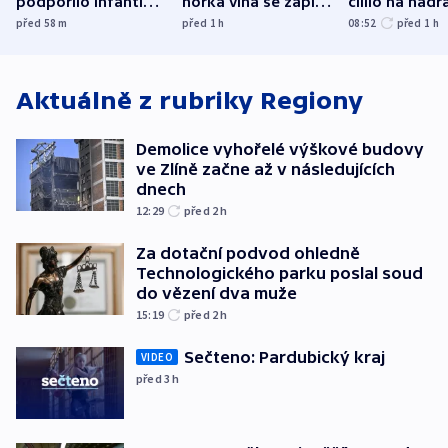
podpořilo Infantina.
horká vlna se zapíše
cílilo na nádra
UEFA trvá na
do dějin
autobus
před 58
m
před 1
h
08:52
před 1
h
bojkotu
klimatologie
Aktuálně z rubriky
Regiony
Demolice vyhořelé výškové budovy
ve Zlíně začne až v následujících
dnech
12:29
před 2
h
Za dotační podvod ohledně
Technologického parku poslal soud
do vězení dva muže
15:19
před 2
h
Sečteno: Pardubický kraj
VIDEO
před 3
h