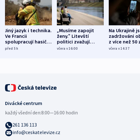
Jiný jazyk i technika.
„Musíme zapojit
Na Ukrajině j
Ve Francii
ženy.“ Litevští
zadržováni o
spolupracují hasiči z
politici zvažují
z více než 50 
různých zemí
dohodu o
Bojovali na s
před 5
h
včera v 16:00
včera v 14:37
demografii
Ruska
Divácké centrum
každý všední den:
8:00—16:00 hodin
261 136 113
info@ceskatelevize.cz