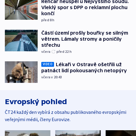
Rencar neuspěl u Nejvyššího soudu.
Vleklý spor s DPP o reklamní plochu
končí
před 8
h
Částí území prošly bouřky se silným
větrem. Lámaly stromy a poničily
střechu
včera
před 22
h
Lékaři v Ostravě ošetřili už
VIDEO
patnáct lidí pokousaných netopýry
včera v 20:43
Evropský pohled
ČT24 každý den vybírá z obsahu publikovaného evropskými
veřejnými médii, členy Eurovize.