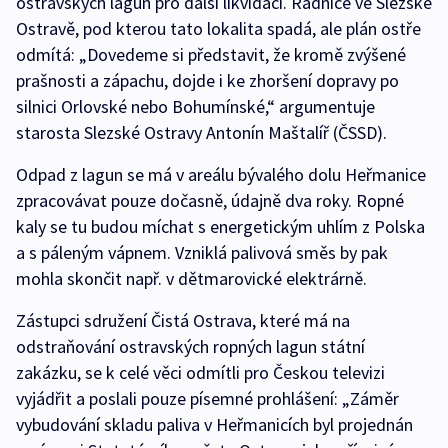
ostravských lagun pro další likvidaci. Radnice ve Slezské
Ostravě, pod kterou tato lokalita spadá, ale plán ostře
odmítá: „Dovedeme si představit, že kromě zvýšené
prašnosti a zápachu, dojde i ke zhoršení dopravy po
silnici Orlovské nebo Bohumínské,“ argumentuje
starosta Slezské Ostravy Antonín Maštalíř (ČSSD).
Odpad z lagun se má v areálu bývalého dolu Heřmanice
zpracovávat pouze dočasně, údajně dva roky. Ropné
kaly se tu budou míchat s energetickým uhlím z Polska
a s páleným vápnem. Vzniklá palivová směs by pak
mohla skončit např. v dětmarovické elektrárně.
Zástupci sdružení Čistá Ostrava, které má na
odstraňování ostravských ropných lagun státní
zakázku, se k celé věci odmítli pro Českou televizi
vyjádřit a poslali pouze písemné prohlášení: „Záměr
vybudování skladu paliva v Heřmanicích byl projednán