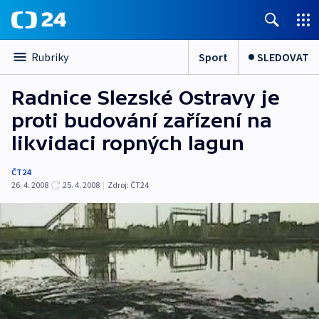
Sport
SLEDOVAT
Rubriky
Radnice Slezské Ostravy je
proti budování zařízení na
likvidaci ropných lagun
ČT24
26. 4. 2008
25. 4. 2008
|
Zdroj:
ČT24