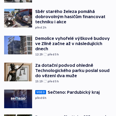
Sběr starého železa pomáhá
dobrovolným hasičům financovat
techniku i akce
před 2
h
Demolice vyhořelé výškové budovy
ve Zlíně začne až v následujících
dnech
12:29
před 5
h
Za dotační podvod ohledně
Technologického parku poslal soud
do vězení dva muže
15:19
před 5
h
Sečteno: Pardubický kraj
VIDEO
před 6
h