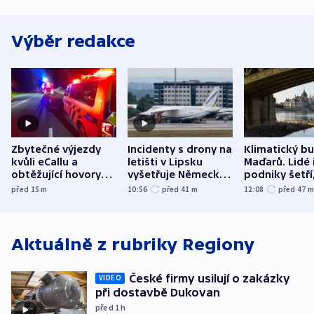
Výběr redakce
Zbytečné výjezdy
Incidenty s drony na
Klimatický b
kvůli eCallu a
letišti v Lipsku
Maďarů. Lidé 
obtěžující hovory
vyšetřuje Německo
podniky šetří
zdržují záchranáře
jako úmyslný pokus
omezuje se d
před 15
m
10:56
před 41
m
12:08
před 47
o způsobení
i svícení
exploze
Aktuálně z rubriky
Regiony
České firmy usilují o zakázky
VIDEO
při dostavbě Dukovan
před 1
h