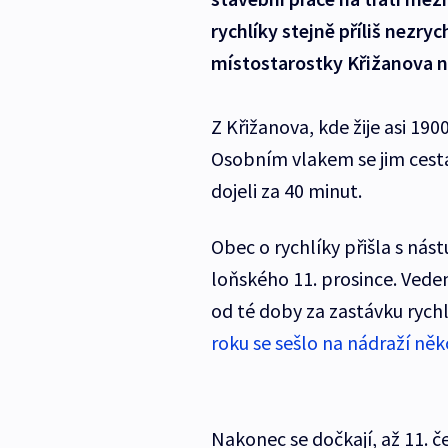
rychlíky stejně příliš nezryc
místostarostky Křižanova n
Z Křižanova, kde žije asi 190
Osobním vlakem se jim cesta
dojeli za 40 minut.
Obec o rychlíky přišla s ná
loňského 11. prosince. Veden
od té doby za zastávku rychl
roku se sešlo na nádraží něk
Nakonec se dočkají, až 11. če