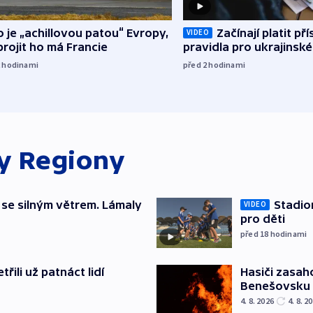
o je „achillovou patou“ Evropy,
Začínají platit pří
VIDEO
rojit ho má Francie
pravidla pro ukrajinské
2
hodinami
před 2
hodinami
ky
Regiony
 se silným větrem. Lámaly
Stadio
VIDEO
pro děti
před 18
hodinami
řili už patnáct lidí
Hasiči zasah
Benešovsku
4. 8. 2026
4. 8. 2