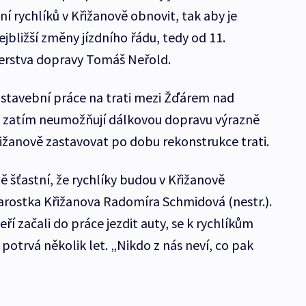
í rychlíků v Křižanově obnovit, tak aby je
ejbližší změny jízdního řádu, tedy od 11.
terstva dopravy Tomáš Neřold.
stavební práce na trati mezi Žďárem nad
 zatím neumožňují dálkovou dopravu výrazně
řižanově zastavovat po dobu rekonstrukce trati.
ě šťastní, že rychlíky budou v Křižanově
arostka Křižanova Radomíra Schmidová (nestr.).
eří začali do práce jezdit auty, se k rychlíkům
 potrvá několik let. „Nikdo z nás neví, co pak