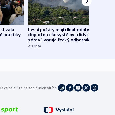
stivalu
Lesní požáry mají dlouhodobý
Ukraj
é praktiky
dopad na ekosystémy a lidské
Franc
zdraví, varuje řecký odborník
požá
4. 8. 2026
3. 8. 20
eská televize na sociálních sítích: