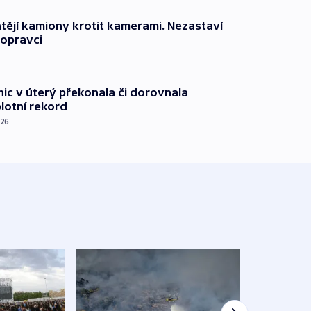
ějí kamiony krotit kamerami. Nezastaví
dopravci
nic v úterý překonala či dorovnala
plotní rekord
026