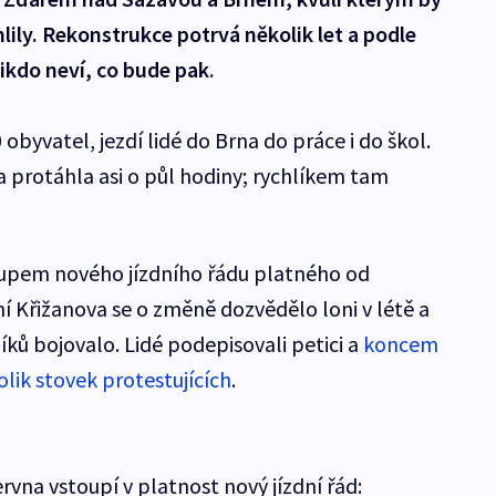
hlily. Rekonstrukce potrvá několik let a podle
ikdo neví, co bude pak.
0 obyvatel, jezdí lidé do Brna do práce i do škol.
 protáhla asi o půl hodiny; rychlíkem tam
stupem nového jízdního řádu platného od
í Křižanova se o změně dozvědělo loni v létě a
íků bojovalo. Lidé podepisovali petici a
koncem
olik stovek protestujících
.
rvna vstoupí v platnost nový jízdní řád: