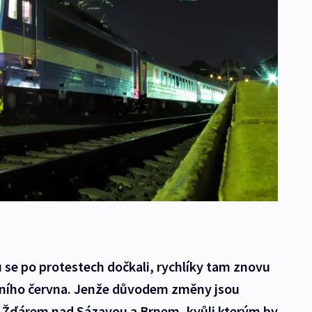
 se po protestech dočkali, rychlíky tam znovu
šního června. Jenže důvodem změny jsou
zi Žďárem nad Sázavou a Brnem, kvůli kterým by