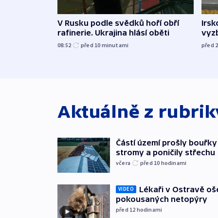
V Rusku podle svědků hoří obří
Irsk
rafinerie. Ukrajina hlásí oběti
vyzb
08:52
před 10
minutami
před 
Aktuálně z rubri
Částí území prošly bouřky
stromy a poničily střechu
včera
před 10
hodinami
Lékaři v Ostravě ošet
VIDEO
pokousaných netopýry
před 12
hodinami