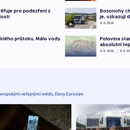
ěřuje pro podezření z
Bosonohy cht
losti
je, vzkazují 
4. 8. 2026
yklého průtoku. Málo vody
Polovina sta
absolutní te
4. 8. 2026
4. 8. 2
vropskými veřejnými médii, členy Eurovize.