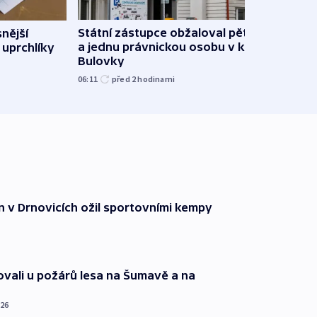
Státní zástupce obžaloval pět lidí
snější
Částí
a jednu právnickou osobu v kauze
 uprchlíky
siln
Bulovky
ponič
06:11
před 2
hodinami
včera
n v Drnovicích ožil sportovními kempy
ovali u požárů lesa na Šumavě a na
026