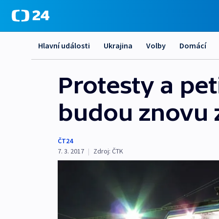
Hlavní události
Ukrajina
Volby
Domácí
Protesty a pet
budou znovu z
ČT24
7. 3. 2017
|
Zdroj:
ČTK