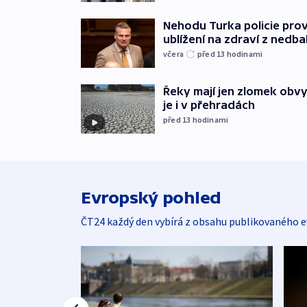
Nehodu Turka policie prov
ublížení na zdraví z nedba
včera
před 13
hodinami
Řeky mají jen zlomek obv
je i v přehradách
před 13
hodinami
Evropský pohled
ČT24 každý den vybírá z obsahu publikovaného e