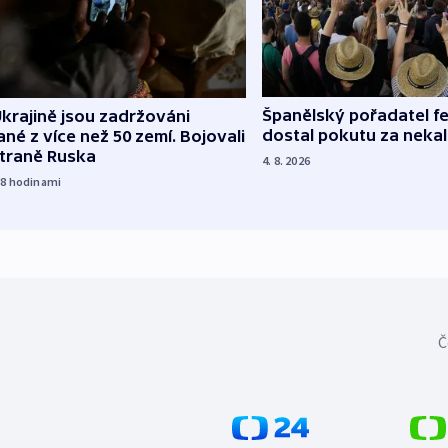
Španělský pořadatel fe
krajině jsou zadržováni
dostal pokutu za nekal
né z více než 50 zemí. Bojovali
straně Ruska
4. 8. 2026
18
hodinami
Č