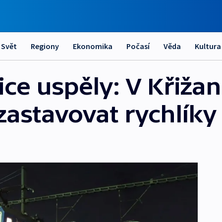
Svět
Regiony
Ekonomika
Počasí
Věda
Kultura
ice uspěly: V Křiža
astavovat rychlíky