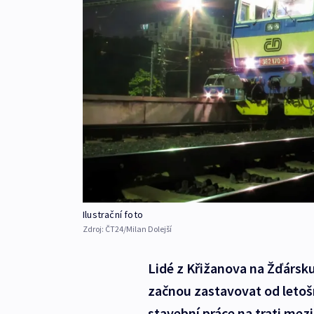
Ilustrační foto
Zdroj:
ČT24/Milan Dolejší
Lidé z Křižanova na Žďársku
začnou zastavovat od leto
stavební práce na trati me