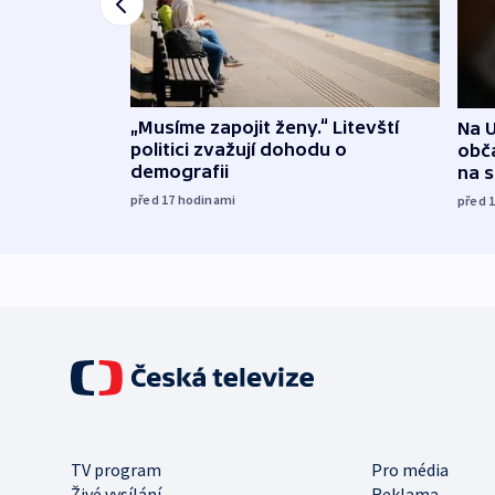
„Musíme zapojit ženy.“ Litevští
Na U
politici zvažují dohodu o
obča
demografii
na 
před 17
hodinami
před 
TV program
Pro média
Živé vysílání
Reklama