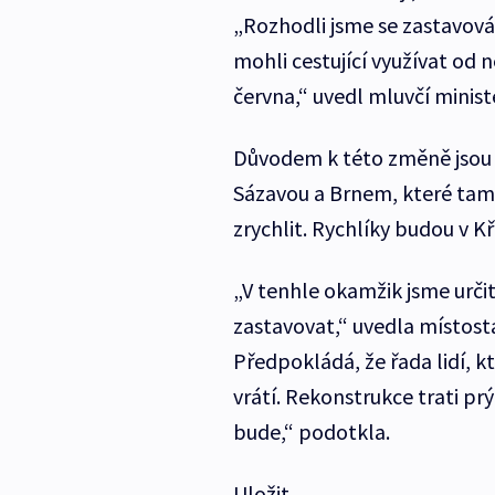
„Rozhodli jsme se zastavován
mohli cestující využívat od n
června,“ uvedl mluvčí minis
Důvodem k této změně jsou 
Sázavou a Brnem, které tam
zrychlit. Rychlíky budou v K
„V tenhle okamžik jsme určit
zastavovat,“ uvedla místost
Předpokládá, že řada lidí, kt
vrátí. Rekonstrukce trati prý
bude,“ podotkla.
Uložit