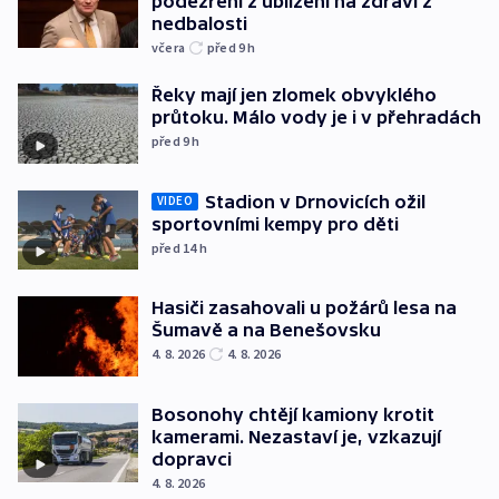
podezření z ublížení na zdraví z
nedbalosti
včera
před 9
h
Řeky mají jen zlomek obvyklého
průtoku. Málo vody je i v přehradách
před 9
h
Stadion v Drnovicích ožil
VIDEO
sportovními kempy pro děti
před 14
h
Hasiči zasahovali u požárů lesa na
Šumavě a na Benešovsku
4. 8. 2026
4. 8. 2026
Bosonohy chtějí kamiony krotit
kamerami. Nezastaví je, vzkazují
dopravci
4. 8. 2026