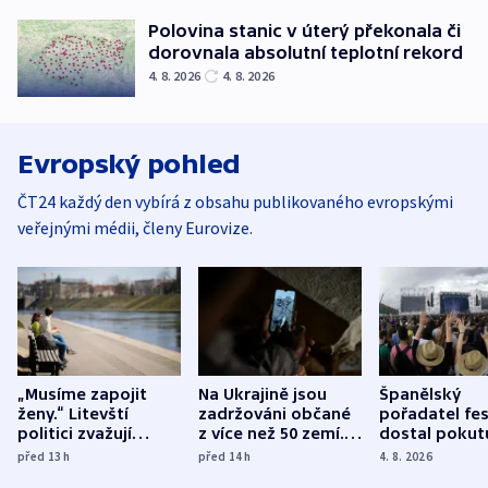
Polovina stanic v úterý překonala či
dorovnala absolutní teplotní rekord
4. 8. 2026
4. 8. 2026
Evropský pohled
ČT24 každý den vybírá z obsahu publikovaného evropskými
veřejnými médii, členy Eurovize.
„Musíme zapojit
Na Ukrajině jsou
Španělský
ženy.“ Litevští
zadržováni občané
pořadatel fes
politici zvažují
z více než 50 zemí.
dostal pokut
dohodu o
Bojovali na straně
nekalé prakti
před 13
h
před 14
h
4. 8. 2026
demografii
Ruska