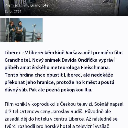
Premiéra filmu Grandhotel
Zdroj:
ČT24
Liberec - V libereckém kině Varšava měl premiéru film
Grandhotel. Nový snímek Davida Ondříčka vypráví
příběh amatérského meteorologa Fleischmana.
Tento hrdina chce opustit Liberec, ale nedokáže
překonat jeho hranice, protože ho k městu poutá
dávný slib. Pak ale pozná pokojskou Ilju.
Film vznikl v koprodukci s Českou televizí. Scénář napsal
držitel Ortenovy ceny Jaroslav Rudiš. Původně ale
zasadil děj do hotelu v centru Liberce. Až následně se
tvůrci rozhodli pro horský hotel a televizní vysílač