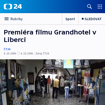
Sport
SLEDOVAT
Rubriky
Premiéra filmu Grandhotel v
Liberci
ČT24
6. 10. 2006
6. 10. 2006
|
Zdroj:
ČT24