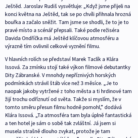
Ještěd. Jaroslav Rudiš vysvětluje: „Když jsme přijeli na
konci května na Ještěd, tak se po chvíli přihnala hrozná
bouřka a začalo sněžit. Tam jsme se shodli, že to je to
pravé místo a scénář přepsali. Také podle režiséra
Davida Ondříčka má Ještěd klíčovou atmosféru a
výrazně tím ovlivnil celkové vyznění filmu.
V hlavních rolích se představí Marek Taclík a Klára
Issová. Za zmínku stojí také výkon filmové debutantky
Dity Zábranské. V mnohdy nepříznivých horských
podmínkách strávil štáb více než 3 měsíce. „Je to
naopak jakoby vytržené z toho města a ti hrdinové tam
žijí trochu odříznutí od světa. Takže si myslím, že v
tomto směru přesun filmu hodně pomohl,” dodává
Klára Issová. „Ta atmosféra tam byla úplně fantastická
a ten hotel je sám o sobě tak zvláštní. Já jsem si
musela strašně dlouho zvykat, protože je tam