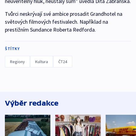
neuvěřitelný hluk, neustálý šum” uvedla Dita Zábranská.
Tvůrci neskrývají své ambice prosadit Grandhotel na
světových filmových festivalech. Například na
prestižním Sundance Roberta Redforda.
ŠTÍTKY
Regiony
Kultura
ČT24
Výběr redakce