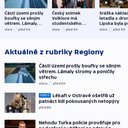
Částí území prošly
Český snímek
Srážka nákla
bouřky se silným
Volklore má
letadla s dr
větrem. Lámaly
studentského
Lipska byla p
stromy a poničily
Oscara, zabojuje o
německého mi
včera
před 6
h
včera
před 6
h
včera
před 6
h
střechu
cenu za krátký film
hybridní útok
Aktuálně z rubriky
Regiony
Částí území prošly bouřky se silným
větrem. Lámaly stromy a poničily
střechu
včera
před 6
h
Lékaři v Ostravě ošetřili už
VIDEO
patnáct lidí pokousaných netopýry
před 8
h
Nehodu Turka policie prověřuje pro